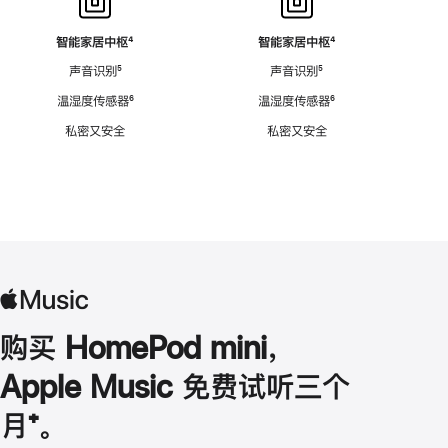
智能家居中枢
脚
⁴
智能家居中枢
脚
⁴
注
注
声音识别
脚
⁵
声音识别
脚
⁵
注
注
温湿度传感器
脚
⁶
温湿度传感器
脚
⁶
注
注
私密又安全
私密又安全
购买 HomePod mini，
Apple Music 免费试听三个
月
脚
⁺。