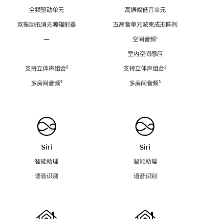
全频驱动单元
高振幅低音单元
双振动抵消无源辐射器
五高音单元波束成形阵列
—
空间音频
脚
¹
注
—
室内空间感应
支持立体声组合
脚
²
支持立体声组合
脚
²
注
注
多房间音频
脚
³
多房间音频
脚
³
注
注
Siri
Siri
智能助理
智能助理
语音识别
语音识别