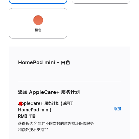
橙色
HomePod mini - 白色
添加 AppleCare+ 服务计划
AppleCare+ 服务计划 (适用于
AppleC
添加
HomePod mini)
服
RMB 119
务
获得长达 2 年的不限次数的意外损坏保修服务
和额外技术支持
脚
**
计
注