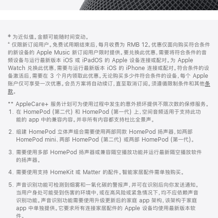
网
脚
‡ 为近似值。金额可能随时间变动。
注
页
⁺ 仅限新订阅用户。免费试用期结束后，每月收费为 RMB 12。优惠仅面向购买符合条件
页
的新设备的 Apple Music 新订阅用户限时提供。要兑换此优惠，需要将符合条件的音
频设备与运行最新版本 iOS 或 iPadOS 的 Apple 设备连接或配对。为 Apple
脚
Watch 兑换此优惠，需要与运行最新版本 iOS 的 iPhone 连接或配对。符合条件的设
备激活后，需要在 3 个月内领取此优惠。无论购买多少件符合条件的设备，每个 Apple
账户仅可享受一次优惠。会员方案将自动续订，直至取消订阅。须遵循限制条件和其他
条
款
。
(在
新
** AppleCare+ 服务计划可为使用过程中发生的意外损坏提供不限次数的保修服务。
窗
在 HomePod (第二代) 和 HomePod (第一代) 上，空间音频适用于支持此功
口
能的 app 中的兼容内容。并非所有内容都支持杜比全景声。
中
打
组建 HomePod 立体声组合需要使用两部同款 HomePod 扬声器，如两部
开)
HomePod mini、两部 HomePod (第二代) 或两部 HomePod (第一代)。
需要使用多部 HomePod 扬声器或兼容隔空播放功能并运行最新隔空播放软件
的扬声器。
需要使用支持 HomeKit 或 Matter 的配件。智能家居配件需单独购买。
声音识别功能可检测到烟雾和一氧化碳的警报声，并可在识别后向你发送通知。
当用户身处可能受到伤害的环境中，或在高风险或紧急情况下，均不应依赖声音
识别功能。声音识别功能需要使用升级更新后的家庭 app 架构，该架构于家庭
app 中单独提供。它要求所有连接家居配件的 Apple 设备均使用最新版本软
件。