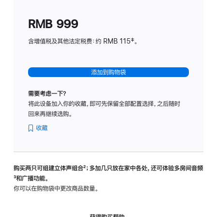
划
(适
RMB 999
用
于
含增值税及其他法定税费：约 RMB 115‡。
HomeP
mini)
添加到购物袋
需要考虑一下？
将此设备加入你的收藏，即可先保留全部配置选择，之后随时
回来再继续选购。
收藏
购买两只可组建立体声组合
脚
²；多加几只放在家中各处，还可体验多‍房‍间音频
脚
³和广播功能。
注
注
你可以在购物袋中更改商品数量。
获得购买帮助，