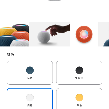
图库
图像
1
图库
图像
2
图库
图像
3
颜色
蓝色
午夜色
白色
黄色