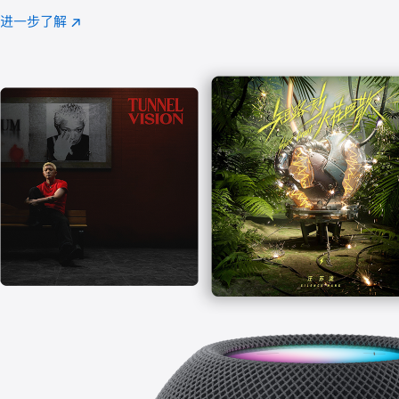
注
进一步了解
Apple
(在
Music
新
窗
口
中
打
开)