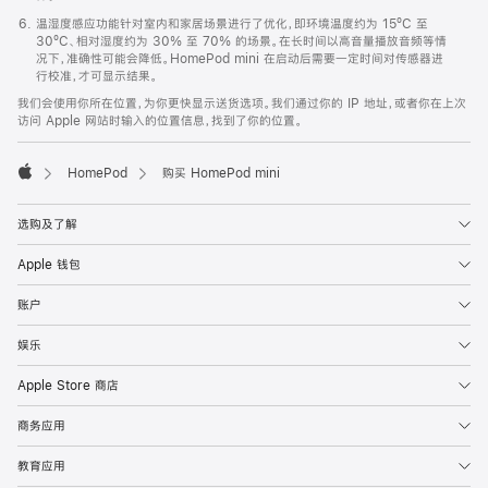
温湿度感应功能针对室内和家居场景进行了优化，即环境温度约为 15ºC 至
30ºC、相对湿度约为 30% 至 70% 的场景。在长时间以高音量播放音频等情
况下，准确性可能会降低。HomePod mini 在启动后需要一定时间对传感器进
行校准，才可显示结果。
我们会使用你所在位置，为你更快显示送货选项。我们通过你的 IP 地址，或者你在上次
访问 Apple 网站时输入的位置信息，找到了你的位置。
HomePod
购买 HomePod mini
Apple
选购及了解
Apple 钱包
账户
娱乐
Apple Store 商店
商务应用
教育应用