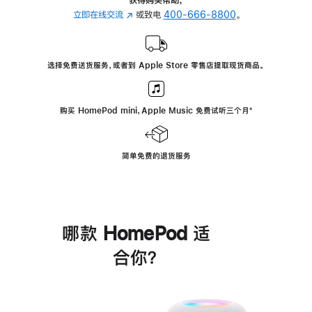
立即在线交流
(在
或致电
400-666-8800
。
新
窗
口
选择免费送货服务，或者到 Apple Store 零售店提取现货商品。
中
打
开)
购买 HomePod mini，Apple Music 免费试听三个月
脚
⁺
注
简单免费的退货服务
哪款 HomePod 适
合你？
进
一
步