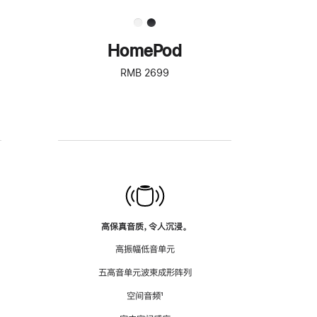
HomePod
RMB 2699
高保真音质，令人沉浸。
高振幅低音单元
五高音单元波束成形阵列
空间音频
脚
¹
注