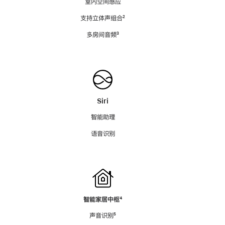
室内空间感应
支持立体声组合
脚
²
注
多房间音频
脚
³
注
Siri
智能助理
语音识别
智能家居中枢
脚
⁴
注
声音识别
脚
⁵