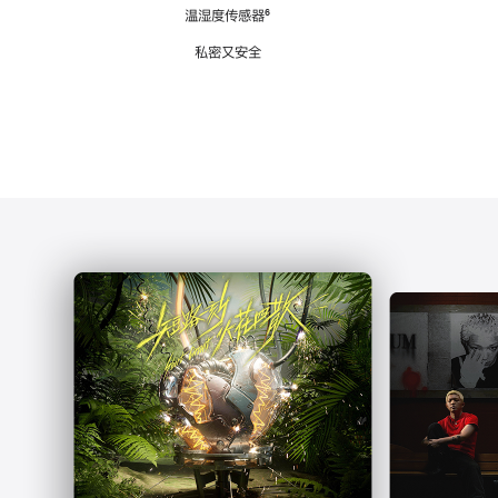
注
温湿度传感器
脚
⁶
注
私密又安全