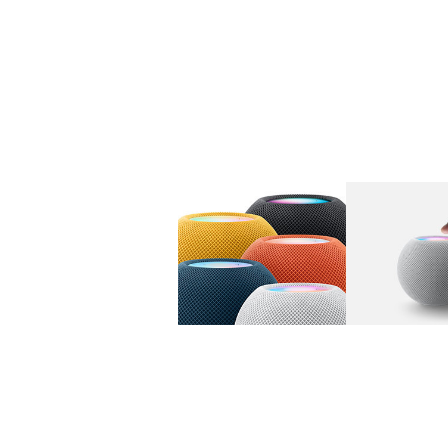
图库
图像
1