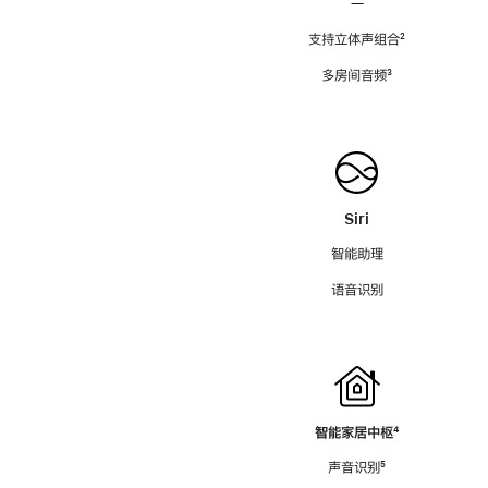
—
支持立体声组合
脚
²
注
多房间音频
脚
³
注
Siri
智能助理
语音识别
智能家居中枢
脚
⁴
注
声音识别
脚
⁵