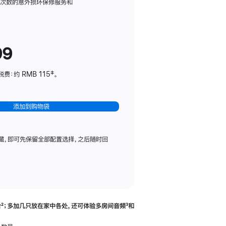
务
限次数的意外损坏保修服务和
计
划
(适
99
用
于
：约 RMB 115‡。
HomePod
mini)
添加到购物袋
藏，即可先保留全部配置选择，之后随时回
合
脚
²；多加几只放在家中各处，还可体验多‍房‍间音频
脚
³和
注
注