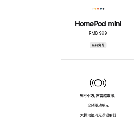
HomePod mini
RMB 999
HomePod
当前浏览
mini
身材小巧，声音超震撼。
全频驱动单元
双振动抵消无源辐射器
—