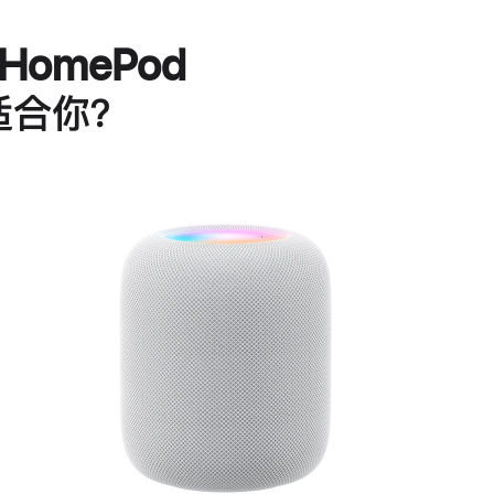
HomePod
适合你？
进
一
步
了
解
HomePod<