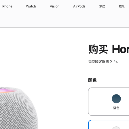
iPhone
Watch
Vision
AirPods
家居
娱乐
购买 Hom
每位顾客限购 2 台。
颜色
蓝色