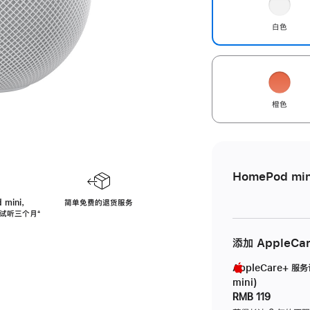
白色
橙色
HomePod min
 mini，
简单免费的退货服务
免费试听三个月
脚
⁺
注
添加 AppleCa
AppleCare+ 服
mini)
RMB 119