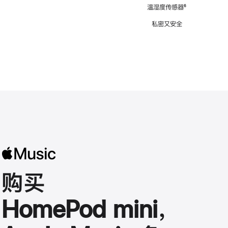
注
温湿度传感器
脚
⁶
注
私密又安全
购买
HomePod mini，