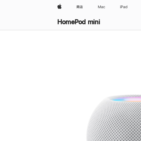
Apple
商店
Mac
iPad
HomePod mini
购
买
HomePod mini