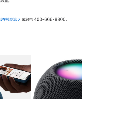
数量。
即在线交流
(在
或致电
400-666-8800。
新
窗
口
中
打
开)
库
图像
4
图库
图像
5