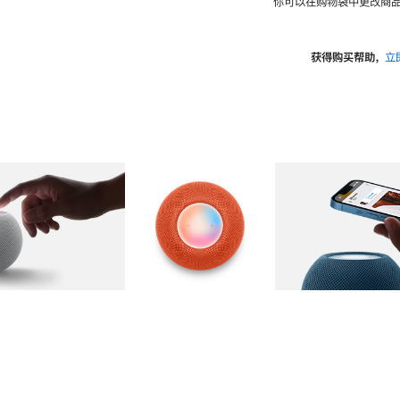
你可以在购物袋中更改商品
获得购买帮助，
立
图库
图像
2
图库
图像
3
图