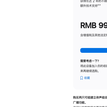
获得长达 2 年的不
额外技术支持
脚
**
注
RMB 9
含增值税及其他法定税费
需要考虑一下？
将此设备加入你的收
来再继续选购。
收藏
购买两只可组建立体声组
广播功能。