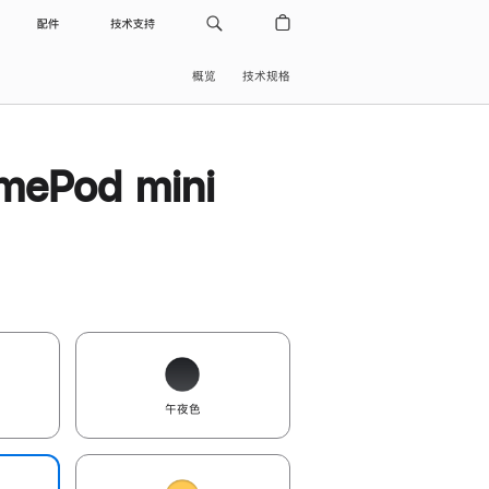
配件
技术支持
概览
技术规格
ePod mini
午夜色