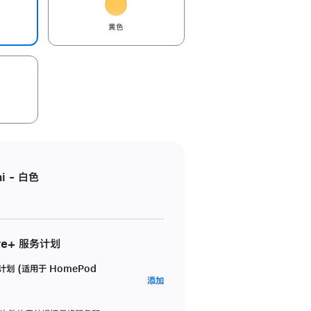
黄色
i - 白色
re+ 服务计划
务计划 (适用于 HomePod
AppleCare+
添加
服