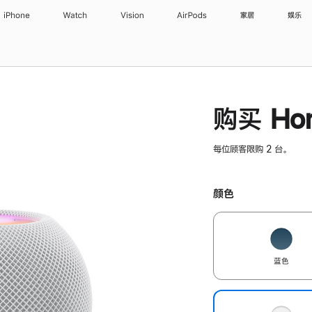
iPhone
Watch
Vision
AirPods
家居
娱乐
购买 Hom
每位顾客限购 2 台。
颜色
蓝色