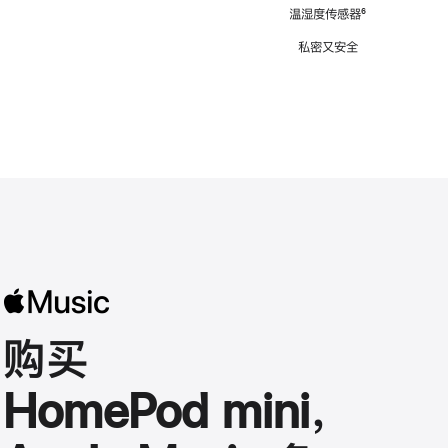
注
温湿度传感器
脚
⁶
注
私密又安全
购买
HomePod mini，