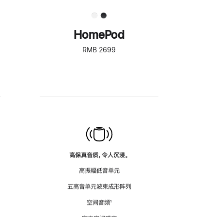
HomePod
RMB 2699
高保真音质，令人沉浸。
高振幅低音单元
五高音单元波束成形阵列
空间音频
脚
¹
注