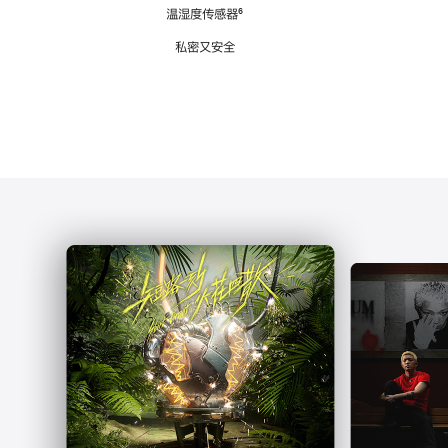
注
温湿度传感器
脚
⁶
注
私密又安全