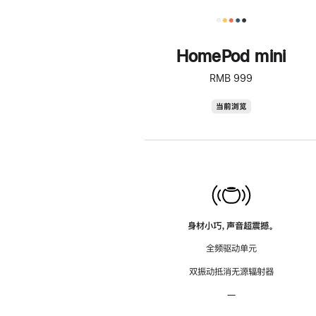
HomePod mini
RMB 999
HomePod
当前浏览
mini
身材小巧，声音超震撼。
全频驱动单元
双振动抵消无源辐射器
—