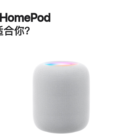
HomePod
适合你？
进
一
步
了
解
HomePod<