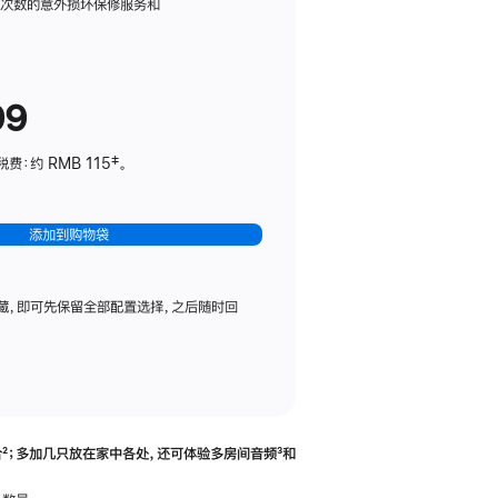
务
限次数的意外损坏保修服务和
计
划
(适
99
用
于
：约 RMB 115‡。
HomePod
mini)
添加到购物袋
藏，即可先保留全部配置选择，之后随时回
合
脚
²；多加几只放在家中各处，还可体验多‍房‍间音频
脚
³和
注
注