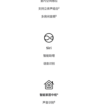
室内空间感应
支持立体声组合
脚
²
注
多房间音频
脚
³
注
Siri
智能助理
语音识别
智能家居中枢
脚
⁴
注
声音识别
脚
⁵