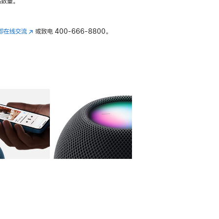
数量。
即在线交流
(在
或致电
400-666-8800。
新
窗
口
中
打
开)
库
图像
4
图库
图像
5