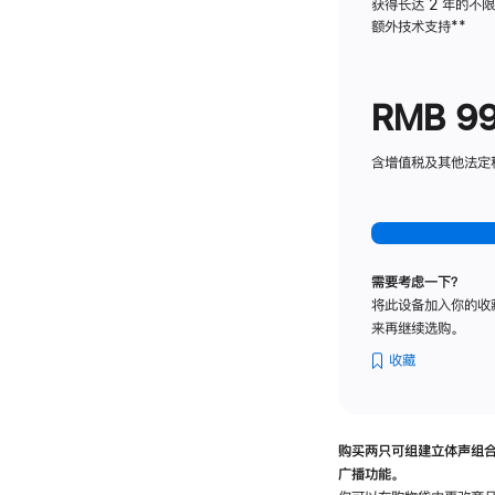
获得长达 2 年的不
额外技术支持
脚
**
注
RMB 9
含增值税及其他法定税费
需要考虑一下？
将此设备加入你的收
来再继续选购。
收藏
购买两只可组建立体声组
广播功能。