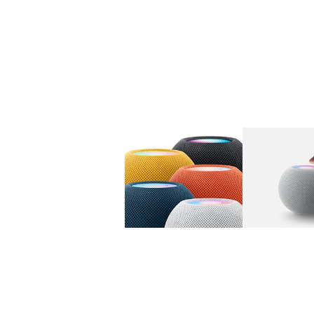
图库
图像
1