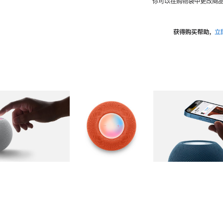
你可以在购物袋中更改商品
获得购买帮助，
立
图库
图像
2
图库
图像
3
图