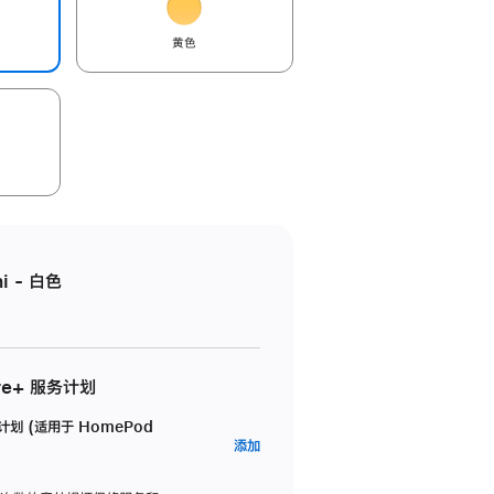
黄色
i - 白色
re+ 服务计划
务计划 (适用于 HomePod
AppleCare+
添加
服