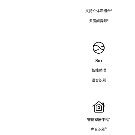
—
支持立体声组合
脚
²
注
多房间音频
脚
³
注
Siri
智能助理
语音识别
智能家居中枢
脚
⁴
注
声音识别
脚
⁵