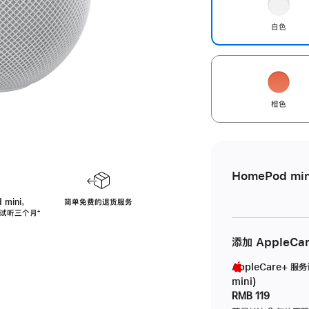
白色
橙色
HomePod min
 mini，
简单免费的退货服务
免费试听三个月
脚
⁺
注
添加 AppleCa
AppleCare+ 服
mini)
RMB 119