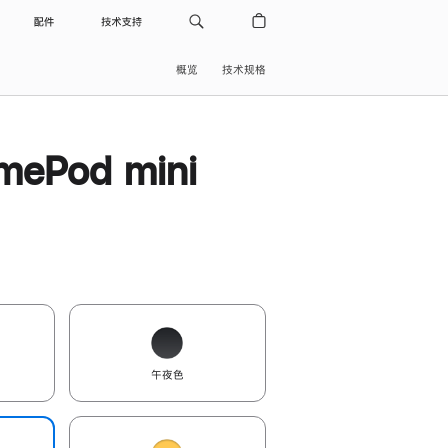
配件
技术支持
概览
技术规格
ePod mini
午夜色