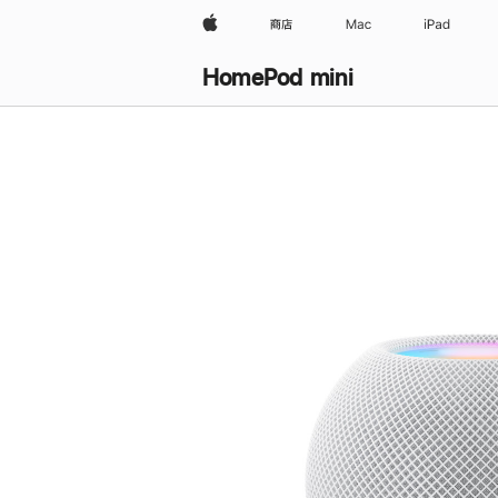
Apple
商店
Mac
iPad
HomePod mini
购
买
HomePod mini