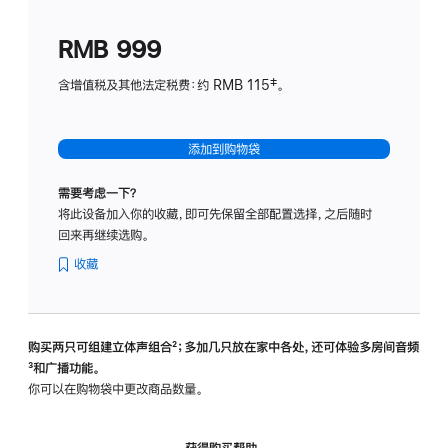
划
(适
RMB 999
用
于
含增值税及其他法定税费：约 RMB 115‡。
HomeP
mini)
添加到购物袋
需要考虑一下？
将此设备加入你的收藏，即可先保留全部配置选择，之后随时
回来再继续选购。
收藏
购买两只可组建立体声组合
脚
²；多加几只放在家中各处，还可体验多‍房‍间音频
脚
³和广播功能。
注
注
你可以在购物袋中更改商品数量。
获得购买帮助，