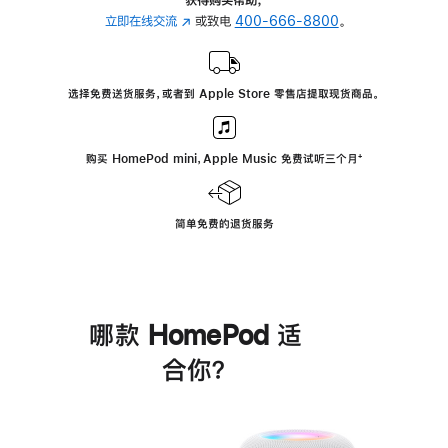
立即在线交流
(在
或致电
400-666-8800
。
新
窗
口
选择免费送货服务，或者到 Apple Store 零售店提取现货商品。
中
打
开)
购买 HomePod mini，Apple Music 免费试听三个月
脚
⁺
注
简单免费的退货服务
哪款 HomePod 适
合你？
进
一
步