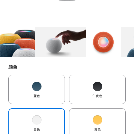
图库
图像
1
图库
图像
2
图库
图像
3
颜色
蓝色
午夜色
白色
黄色