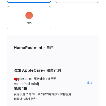
橙色
HomePod mini - 白色
添加 AppleCare+ 服务计划
AppleCare+ 服务计划 (适用于
AppleC
添加
HomePod mini)
服
RMB 119
务
获得长达 2 年的不限次数的意外损坏保修服务
和额外技术支持
脚
**
计
注