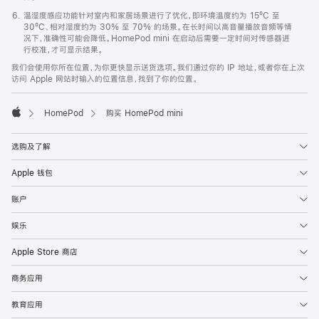
温湿度感应功能针对室内和家居场景进行了优化，即环境温度约为 15ºC 至
30ºC、相对湿度约为 30% 至 70% 的场景。在长时间以高音量播放音频等情
况下，准确性可能会降低。HomePod mini 在启动后需要一定时间对传感器进
行校准，才可显示结果。
我们会使用你所在位置，为你更快显示送货选项。我们通过你的 IP 地址，或者你在上次
访问 Apple 网站时输入的位置信息，找到了你的位置。
HomePod
购买 HomePod mini
Apple
选购及了解
Apple 钱包
账户
娱乐
Apple Store 商店
商务应用
教育应用