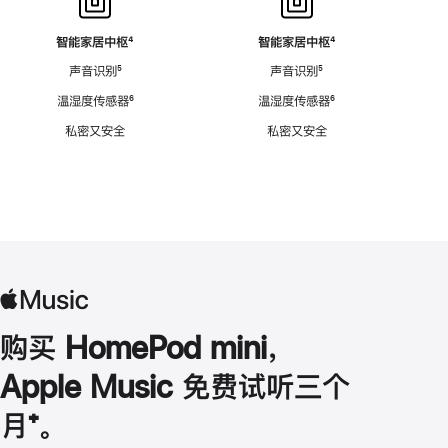
智能家居中枢
脚
⁴
智能家居中枢
脚
⁴
注
注
声音识别
脚
⁵
声音识别
脚
⁵
注
注
温湿度传感器
脚
⁶
温湿度传感器
脚
⁶
注
注
私密又安全
私密又安全
购买 HomePod mini，
Apple Music 免费试听三个
月
脚
⁺。