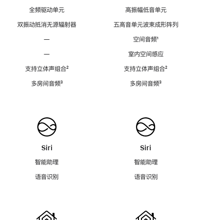
全频驱动单元
高振幅低音单元
双振动抵消无源辐射器
五高音单元波束成形阵列
—
空间音频
脚
¹
注
—
室内空间感应
支持立体声组合
脚
²
支持立体声组合
脚
²
注
注
多房间音频
脚
³
多房间音频
脚
³
注
注
Siri
Siri
智能助理
智能助理
语音识别
语音识别