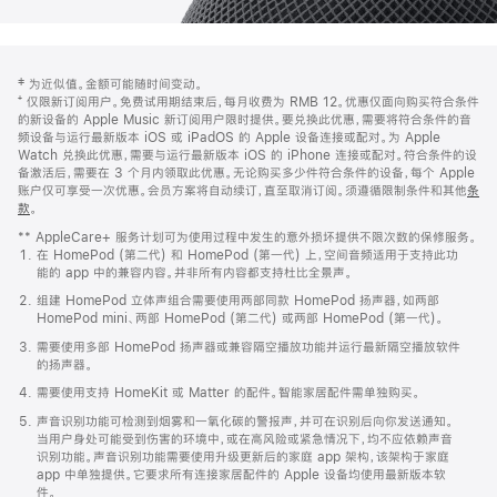
网
脚
‡ 为近似值。金额可能随时间变动。
注
页
⁺ 仅限新订阅用户。免费试用期结束后，每月收费为 RMB 12。优惠仅面向购买符合条件
页
的新设备的 Apple Music 新订阅用户限时提供。要兑换此优惠，需要将符合条件的音
频设备与运行最新版本 iOS 或 iPadOS 的 Apple 设备连接或配对。为 Apple
脚
Watch 兑换此优惠，需要与运行最新版本 iOS 的 iPhone 连接或配对。符合条件的设
备激活后，需要在 3 个月内领取此优惠。无论购买多少件符合条件的设备，每个 Apple
账户仅可享受一次优惠。会员方案将自动续订，直至取消订阅。须遵循限制条件和其他
条
款
。
(在
新
** AppleCare+ 服务计划可为使用过程中发生的意外损坏提供不限次数的保修服务。
窗
在 HomePod (第二代) 和 HomePod (第一代) 上，空间音频适用于支持此功
口
能的 app 中的兼容内容。并非所有内容都支持杜比全景声。
中
打
组建 HomePod 立体声组合需要使用两部同款 HomePod 扬声器，如两部
开)
HomePod mini、两部 HomePod (第二代) 或两部 HomePod (第一代)。
需要使用多部 HomePod 扬声器或兼容隔空播放功能并运行最新隔空播放软件
的扬声器。
需要使用支持 HomeKit 或 Matter 的配件。智能家居配件需单独购买。
声音识别功能可检测到烟雾和一氧化碳的警报声，并可在识别后向你发送通知。
当用户身处可能受到伤害的环境中，或在高风险或紧急情况下，均不应依赖声音
识别功能。声音识别功能需要使用升级更新后的家庭 app 架构，该架构于家庭
app 中单独提供。它要求所有连接家居配件的 Apple 设备均使用最新版本软
件。