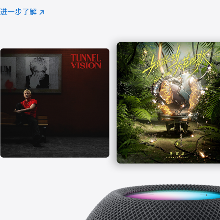
注
进一步了解
Apple
(在
Music
新
窗
口
中
打
开)