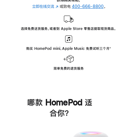
立即在线交流
(在
或致电
400-666-8800
。
新
窗
口
选择免费送货服务，或者到 Apple Store 零售店提取现货商品。
中
打
开)
购买 HomePod mini，Apple Music 免费试听三个月
脚
⁺
注
简单免费的退货服务
哪款 HomePod 适
合你？
进
一
步