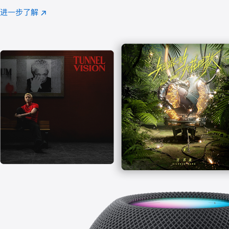
注
进一步了解
Apple
(在
Music
新
窗
口
中
打
开)