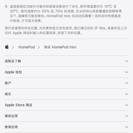
温湿度感应功能针对室内和家居场景进行了优化，即环境温度约为 15ºC 至
30ºC、相对湿度约为 30% 至 70% 的场景。在长时间以高音量播放音频等情
况下，准确性可能会降低。HomePod mini 在启动后需要一定时间对传感器进
行校准，才可显示结果。
我们会使用你所在位置，为你更快显示送货选项。我们通过你的 IP 地址，或者你在上次
访问 Apple 网站时输入的位置信息，找到了你的位置。
HomePod
购买 HomePod mini
Apple
选购及了解
Apple 钱包
账户
娱乐
Apple Store 商店
商务应用
教育应用