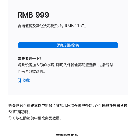
划
(适
RMB 999
用
于
含增值税及其他法定税费：约 RMB 115‡。
HomeP
mini)
添加到购物袋
需要考虑一下？
将此设备加入你的收藏，即可先保留全部配置选择，之后随时
回来再继续选购。
收藏
购买两只可组建立体声组合
脚
²；多加几只放在家中各处，还可体验多‍房‍间音频
脚
³和广播功能。
注
注
你可以在购物袋中更改商品数量。
获得购买帮助，