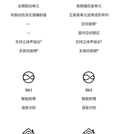
全频驱动单元
高振幅低音单元
双振动抵消无源辐射器
五高音单元波束成形阵列
—
空间音频
脚
¹
注
—
室内空间感应
支持立体声组合
脚
²
支持立体声组合
脚
²
注
注
多房间音频
脚
³
多房间音频
脚
³
注
注
Siri
Siri
智能助理
智能助理
语音识别
语音识别