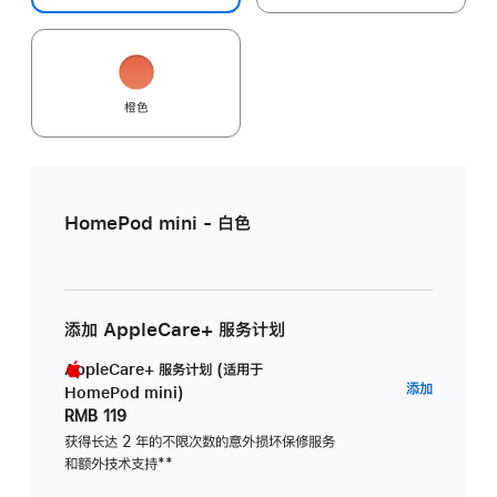
橙色
HomePod mini - 白色
添加 AppleCare+ 服务计划
AppleCare+ 服务计划 (适用于
AppleC
添加
HomePod mini)
服
RMB 119
务
获得长达 2 年的不限次数的意外损坏保修服务
和额外技术支持
脚
**
计
注