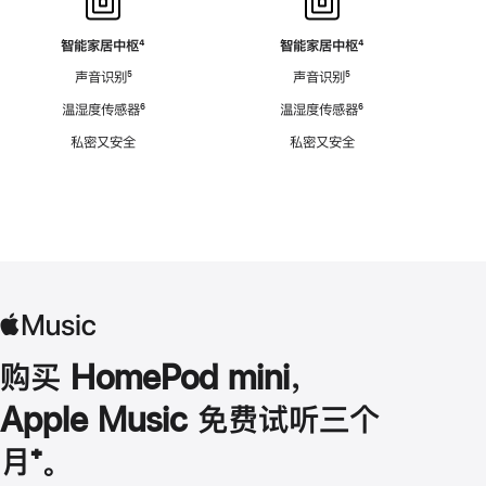
智能家居中枢
脚
⁴
智能家居中枢
脚
⁴
注
注
声音识别
脚
⁵
声音识别
脚
⁵
注
注
温湿度传感器
脚
⁶
温湿度传感器
脚
⁶
注
注
私密又安全
私密又安全
购买 HomePod mini，
Apple Music 免费试听三个
月
脚
⁺。