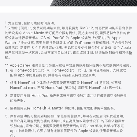
网
脚
‡ 为近似值。金额可能随时间变动。
注
页
⁺ 仅限新订阅用户。免费试用期结束后，每月收费为 RMB 12。优惠仅面向购买符合条件
页
的新设备的 Apple Music 新订阅用户限时提供。要兑换此优惠，需要将符合条件的音
频设备与运行最新版本 iOS 或 iPadOS 的 Apple 设备连接或配对。为 Apple
脚
Watch 兑换此优惠，需要与运行最新版本 iOS 的 iPhone 连接或配对。符合条件的设
备激活后，需要在 3 个月内领取此优惠。无论购买多少件符合条件的设备，每个 Apple
账户仅可享受一次优惠。会员方案将自动续订，直至取消订阅。须遵循限制条件和其他
条
款
。
(在
新
** AppleCare+ 服务计划可为使用过程中发生的意外损坏提供不限次数的保修服务。
窗
在 HomePod (第二代) 和 HomePod (第一代) 上，空间音频适用于支持此功
口
能的 app 中的兼容内容。并非所有内容都支持杜比全景声。
中
打
组建 HomePod 立体声组合需要使用两部同款 HomePod 扬声器，如两部
开)
HomePod mini、两部 HomePod (第二代) 或两部 HomePod (第一代)。
需要使用多部 HomePod 扬声器或兼容隔空播放功能并运行最新隔空播放软件
的扬声器。
需要使用支持 HomeKit 或 Matter 的配件。智能家居配件需单独购买。
声音识别功能可检测到烟雾和一氧化碳的警报声，并可在识别后向你发送通知。
当用户身处可能受到伤害的环境中，或在高风险或紧急情况下，均不应依赖声音
识别功能。声音识别功能需要使用升级更新后的家庭 app 架构，该架构于家庭
app 中单独提供。它要求所有连接家居配件的 Apple 设备均使用最新版本软
件。