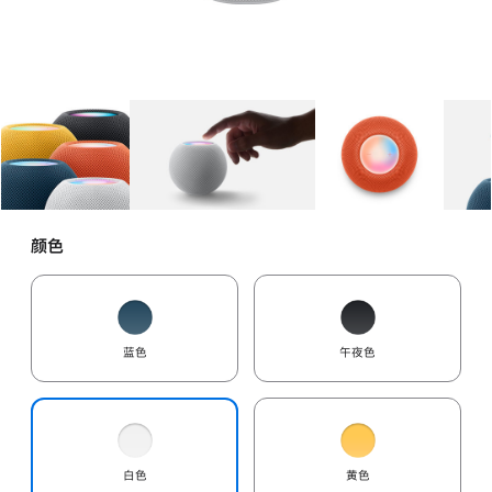
图库
图像
1
图库
图像
2
图库
图像
3
颜色
蓝色
午夜色
白色
黄色