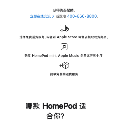
获得购买帮助，
立即在线交流
(在
或致电
400-666-8800
。
新
窗
口
选择免费送货服务，或者到 Apple Store 零售店提取现货商品。
中
打
开)
购买 HomePod mini，Apple Music 免费试听三个月
脚
⁺
注
简单免费的退货服务
哪款 HomePod 适
合你？
进