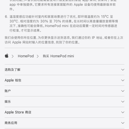
app 中单独提供。它要求所有连接家居配件的 Apple 设备均使用最新版本软
件。
温湿度感应功能针对室内和家居场景进行了优化，即环境温度约为 15ºC 至
30ºC、相对湿度约为 30% 至 70% 的场景。在长时间以高音量播放音频等情
况下，准确性可能会降低。HomePod mini 在启动后需要一定时间对传感器进
行校准，才可显示结果。
我们会使用你所在位置，为你更快显示送货选项。我们通过你的 IP 地址，或者你在上次
访问 Apple 网站时输入的位置信息，找到了你的位置。
HomePod
购买 HomePod mini
Apple
选购及了解
Apple 钱包
账户
娱乐
Apple Store 商店
商务应用