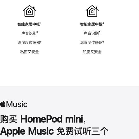
智能家居中枢
脚
⁴
智能家居中枢
脚
⁴
注
注
声音识别
脚
⁵
声音识别
脚
⁵
注
注
温湿度传感器
脚
⁶
温湿度传感器
脚
⁶
注
注
私密又安全
私密又安全
购买 HomePod mini，
Apple Music 免费试听三个