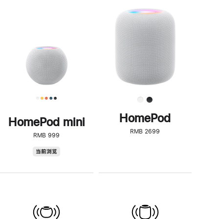
一
步
了
解
HomePod<
HomePod
HomePod mini
RMB 2699
RMB 999
HomePod
当前浏览
mini