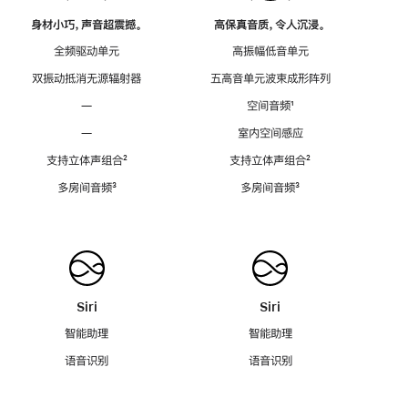
身材小巧，声音超震撼。
高保真音质，令人沉浸。
全频驱动单元
高振幅低音单元
双振动抵消无源辐射器
五高音单元波束成形阵列
—
空间音频
脚
¹
注
—
室内空间感应
支持立体声组合
脚
²
支持立体声组合
脚
²
注
注
多房间音频
脚
³
多房间音频
脚
³
注
注
Siri
Siri
智能助理
智能助理
语音识别
语音识别