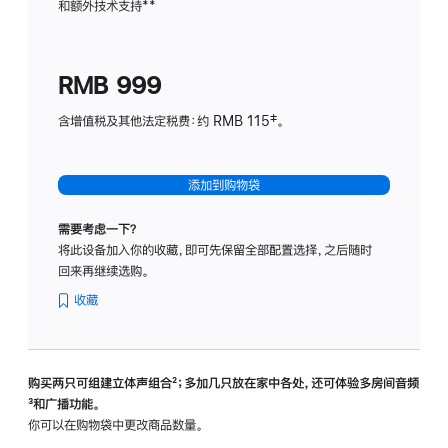
和额外技术支持
脚
**
计
注
划
(适
RMB 999
用
于
含增值税及其他法定税费：约 RMB 115‡。
HomeP
mini)
添加到购物袋
需要考虑一下？
将此设备加入你的收藏，即可先保留全部配置选择，之后随时
回来再继续选购。
收藏
购买两只可组建立体声组合
脚
²；多加几只放在家中各处，还可体验多‍房‍间音频
脚
³和广播功能。
注
注
你可以在购物袋中更改商品数量。