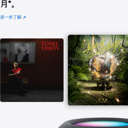
月
脚
⁺。
注
进一步了解
Apple
(在
Music
新
窗
口
中
打
开)