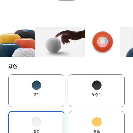
图库
图像
1
图库
图像
2
图库
图像
3
颜色
蓝色
午夜色
白色
黄色