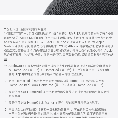
网
脚
‡ 为近似值。金额可能随时间变动。
注
页
⁺ 仅限新订阅用户。免费试用期结束后，每月收费为 RMB 12。优惠仅面向购买符合条件
页
的新设备的 Apple Music 新订阅用户限时提供。要兑换此优惠，需要将符合条件的音
频设备与运行最新版本 iOS 或 iPadOS 的 Apple 设备连接或配对。为 Apple
脚
Watch 兑换此优惠，需要与运行最新版本 iOS 的 iPhone 连接或配对。符合条件的设
备激活后，需要在 3 个月内领取此优惠。无论购买多少件符合条件的设备，每个 Apple
账户仅可享受一次优惠。会员方案将自动续订，直至取消订阅。须遵循限制条件和其他
条
款
。
(在
新
** AppleCare+ 服务计划可为使用过程中发生的意外损坏提供不限次数的保修服务。
窗
在 HomePod (第二代) 和 HomePod (第一代) 上，空间音频适用于支持此功
口
能的 app 中的兼容内容。并非所有内容都支持杜比全景声。
中
打
组建 HomePod 立体声组合需要使用两部同款 HomePod 扬声器，如两部
开)
HomePod mini、两部 HomePod (第二代) 或两部 HomePod (第一代)。
需要使用多部 HomePod 扬声器或兼容隔空播放功能并运行最新隔空播放软件
的扬声器。
需要使用支持 HomeKit 或 Matter 的配件。智能家居配件需单独购买。
声音识别功能可检测到烟雾和一氧化碳的警报声，并可在识别后向你发送通知。
当用户身处可能受到伤害的环境中，或在高风险或紧急情况下，均不应依赖声音
识别功能。声音识别功能需要使用升级更新后的家庭 app 架构，该架构于家庭