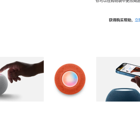
你可以在购物袋中更改商品
获得购买帮助，
立
图库
图像
2
图库
图像
3
图