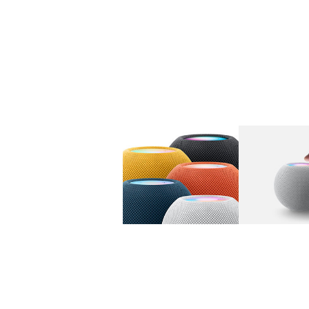
图库
图像
1