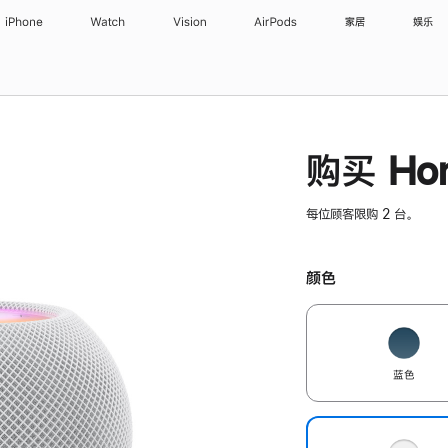
iPhone
Watch
Vision
AirPods
家居
娱乐
购买 Hom
每位顾客限购 2 台。
颜色
蓝色