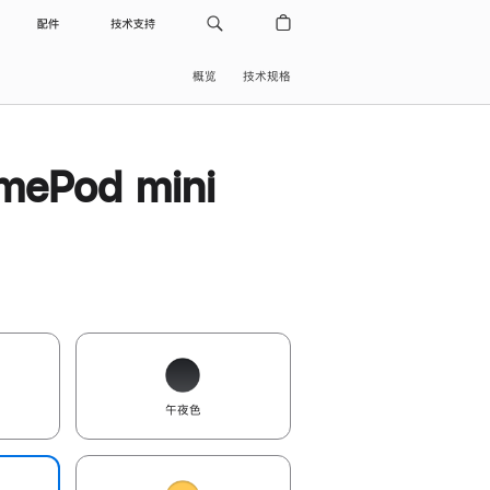
配件
技术支持
概览
技术规格
ePod mini
午夜色