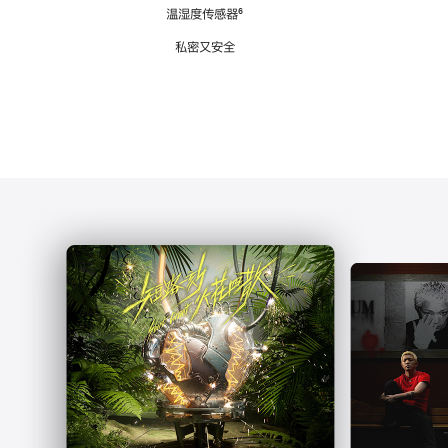
注
温湿度传感器
脚
⁶
注
私密又安全