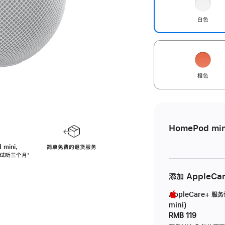
白色
橙色
HomePod min
 mini，
简单免费的退货服务
免费试听三个月
脚
⁺
注
添加 AppleCa
AppleCare+ 服
mini)
RMB 119