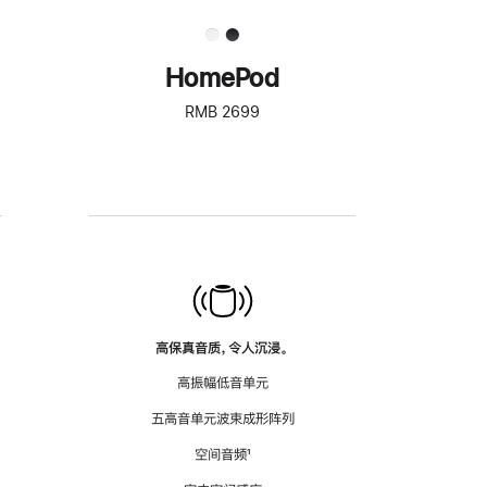
HomePod
RMB 2699
高保真音质，令人沉浸。
高振幅低音单元
五高音单元波束成形阵列
空间音频
脚
¹
注