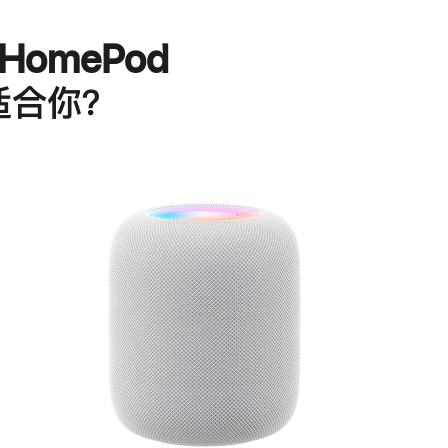
HomePod
适合你？
进
一
步
了
解
HomePod<