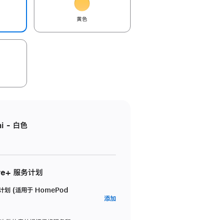
黄色
i - 白色
re+ 服务计划
务计划 (适用于 HomePod
AppleCare+
添加
服