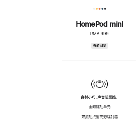
HomePod mini
RMB 999
HomePod
当前浏览
mini
身材小巧，声音超震撼。
全频驱动单元
双振动抵消无源辐射器
—