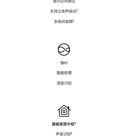
室内空间感应
支持立体声组合
脚
²
注
多房间音频
脚
³
注
Siri
智能助理
语音识别
智能家居中枢
脚
⁴
注
声音识别
脚
⁵