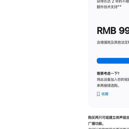
获得长达 2 年的不
额外技术支持
脚
**
注
RMB 9
含增值税及其他法定税费
需要考虑一下？
将此设备加入你的收
来再继续选购。
收藏
购买两只可组建立体声组
广播功能。