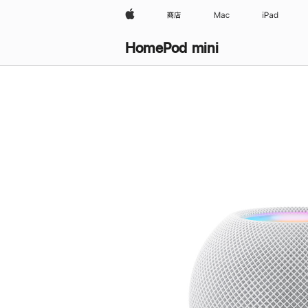
Apple
商店
Mac
iPad
HomePod mini
购
买
HomePod mini