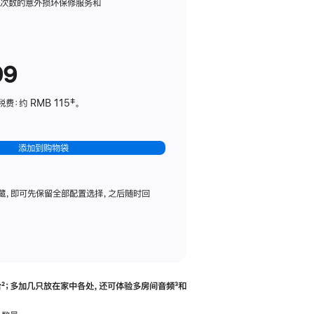
务
限次数的意外损坏保修服务和
计
划
(适
99
用
于
：约 RMB 115‡。
HomePod
mini)
添加到购物袋
藏，即可先保留全部配置选择，之后随时回
合
脚
²；多加几只放在家中各处，还可体验多‍房‍间音频
脚
³和
注
注