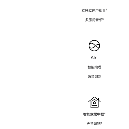
—
支持立体声组合
脚
²
注
多房间音频
脚
³
注
Siri
智能助理
语音识别
智能家居中枢
脚
⁴
注
声音识别
脚
⁵