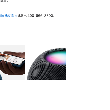
数量。
即在线交流
(在
或致电
400-666-8800。
新
窗
口
中
打
开)
库
图像
4
图库
图像
5