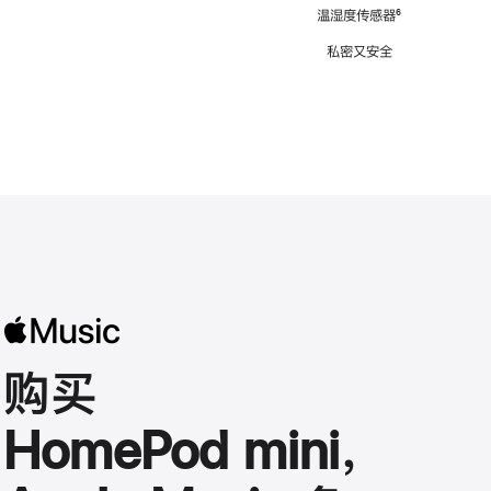
注
温湿度传感器
脚
⁶
注
私密又安全
购买
HomePod mini，