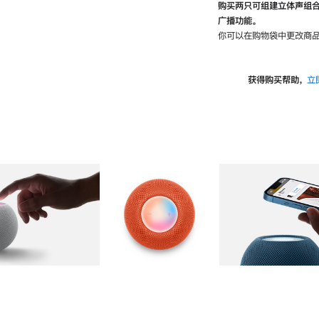
购买两只可组建立体声组
广播功能。
你可以在购物袋中更改商品
获得购买帮助，
立
图库
图像
2
图库
图像
3
图