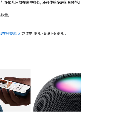
合
脚
²；多加几只放在家中各处，还可体验多‍房‍间音频
脚
³和
注
注
数量。
即在线交流
(在
或致电
400-666-8800。
新
窗
口
中
打
开)
库
图像
4
图库
图像
5