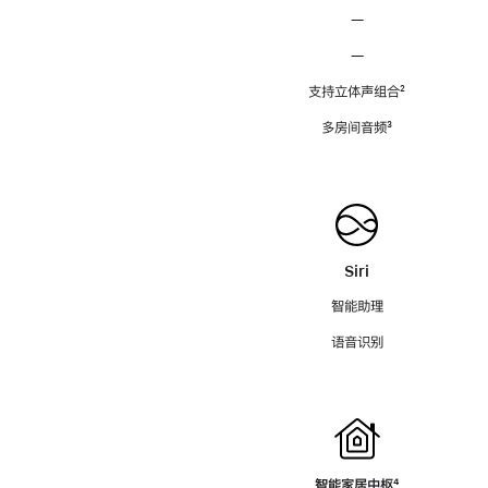
—
—
支持立体声组合
脚
²
注
多房间音频
脚
³
注
Siri
智能助理
语音识别
智能家居中枢
脚
⁴