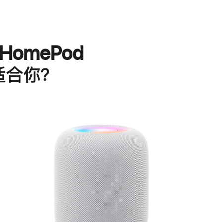
HomePod
适合你？
进
一
步
了
解
HomePod<