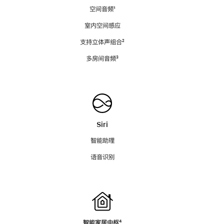
空间音频
脚
¹
注
室内空间感应
支持立体声组合
脚
²
注
多房间音频
脚
³
注
Siri
智能助理
语音识别
智能家居中枢
脚
⁴