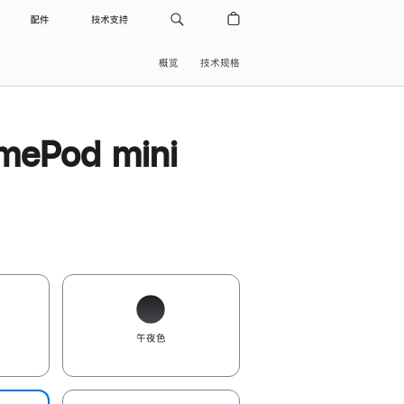
配件
技术支持
概览
技术规格
ePod mini
午夜色