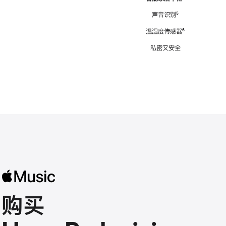
注
声音识别
脚
⁵
注
温湿度传感器
脚
⁶
注
私密又安全
购买