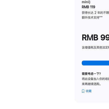
mini)
RMB 119
获得长达 2 年的不
额外技术支持
脚
**
注
RMB 9
含增值税及其他法定税费
需要考虑一下？
将此设备加入你的收
来再继续选购。
收藏