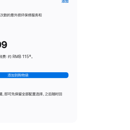
AppleCare+
添加
服
务
限次数的意外损坏保修服务和
计
划
(适
99
用
于
：约 RMB 115‡。
HomePod
mini)
添加到购物袋
藏，即可先保留全部配置选择，之后随时回