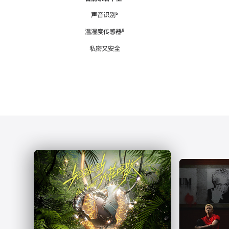
注
声音识别
脚
⁵
注
温湿度传感器
脚
⁶
注
私密又安全