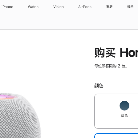
iPhone
Watch
Vision
AirPods
家居
娱乐
购买 Hom
每位顾客限购 2 台。
颜色
蓝色