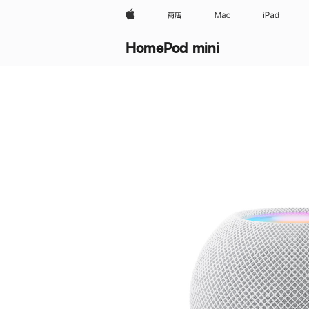
Apple
商店
Mac
iPad
HomePod mini
购
买
HomePod mini