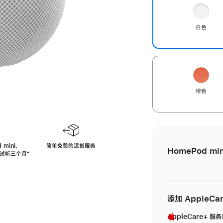
白色
橙色
 mini，
简单免费的退货服务
HomePod min
免费试听三个月
脚
⁺
注
添加 AppleCa
AppleCare+ 服