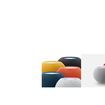
图库
图像
1