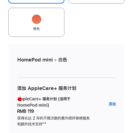
橙色
HomePod mini - 白色
添加 AppleCare+ 服务计划
AppleCare+ 服务计划 (适用于
AppleC
添加
HomePod mini)
服
RMB 119
务
获得长达 2 年的不限次数的意外损坏保修服务
和额外技术支持
脚
**
计
注