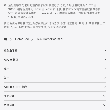
温湿度感应功能针对室内和家居场景进行了优化，即环境温度约为 15ºC 至
30ºC、相对湿度约为 30% 至 70% 的场景。在长时间以高音量播放音频等情
况下，准确性可能会降低。HomePod mini 在启动后需要一定时间对传感器进
行校准，才可显示结果。
我们会使用你所在位置，为你更快显示送货选项。我们通过你的 IP 地址，或者你在上次
访问 Apple 网站时输入的位置信息，找到了你的位置。
HomePod
购买 HomePod mini
Apple
选购及了解
Apple 钱包
账户
娱乐
Apple Store 商店
商务应用
教育应用