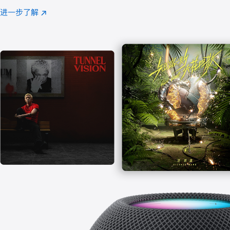
注
进一步了解
Apple
(在
Music
新
窗
口
中
打
开)