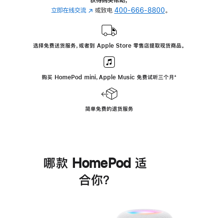
立即在线交流
(在
或致电
400-666-8800
。
新
窗
口
选择免费送货服务，或者到 Apple Store 零售店提取现货商品。
中
打
开)
购买 HomePod mini，Apple Music 免费试听三个月
脚
⁺
注
简单免费的退货服务
哪款 HomePod 适
合你？
进
一
步