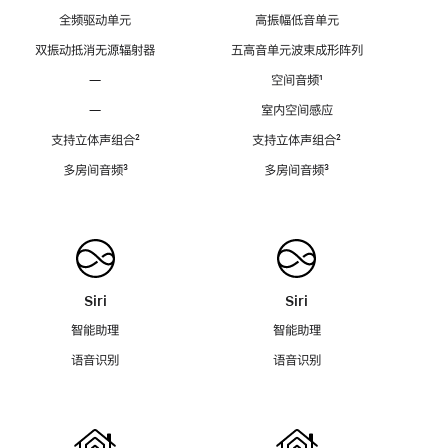
全频驱动单元
高振幅低音单元
双振动抵消无源辐射器
五高音单元波束成形阵列
—
空间音频
脚
¹
注
—
室内空间感应
支持立体声组合
脚
²
支持立体声组合
脚
²
注
注
多房间音频
脚
³
多房间音频
脚
³
注
注
Siri
Siri
智能助理
智能助理
语音识别
语音识别