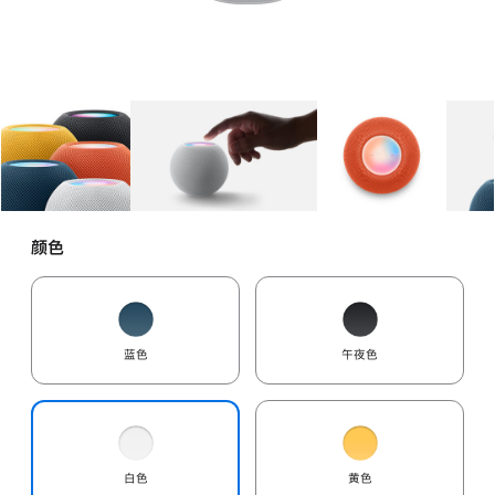
图库
图像
1
图库
图像
2
图库
图像
3
颜色
蓝色
午夜色
白色
黄色