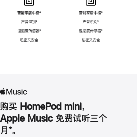
智能家居中枢
脚
⁴
智能家居中枢
脚
⁴
注
注
声音识别
脚
⁵
声音识别
脚
⁵
注
注
温湿度传感器
脚
⁶
温湿度传感器
脚
⁶
注
注
私密又安全
私密又安全
购买 HomePod mini，
Apple Music 免费试听三个
月
脚
⁺。