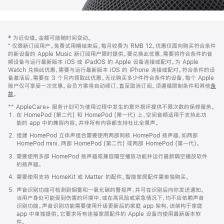
网
脚
‡ 为近似值。金额可能随时间变动。
注
页
⁺ 仅限新订阅用户。免费试用期结束后，每月收费为 RMB 12。优惠仅面向购买符合条件
页
的新设备的 Apple Music 新订阅用户限时提供。要兑换此优惠，需要将符合条件的音
频设备与运行最新版本 iOS 或 iPadOS 的 Apple 设备连接或配对。为 Apple
脚
Watch 兑换此优惠，需要与运行最新版本 iOS 的 iPhone 连接或配对。符合条件的设
备激活后，需要在 3 个月内领取此优惠。无论购买多少件符合条件的设备，每个 Apple
账户仅可享受一次优惠。会员方案将自动续订，直至取消订阅。须遵循限制条件和其他
条
款
。
(在
新
** AppleCare+ 服务计划可为使用过程中发生的意外损坏提供不限次数的保修服务。
窗
在 HomePod (第二代) 和 HomePod (第一代) 上，空间音频适用于支持此功
口
能的 app 中的兼容内容。并非所有内容都支持杜比全景声。
中
打
组建 HomePod 立体声组合需要使用两部同款 HomePod 扬声器，如两部
开)
HomePod mini、两部 HomePod (第二代) 或两部 HomePod (第一代)。
需要使用多部 HomePod 扬声器或兼容隔空播放功能并运行最新隔空播放软件
的扬声器。
需要使用支持 HomeKit 或 Matter 的配件。智能家居配件需单独购买。
声音识别功能可检测到烟雾和一氧化碳的警报声，并可在识别后向你发送通知。
当用户身处可能受到伤害的环境中，或在高风险或紧急情况下，均不应依赖声音
识别功能。声音识别功能需要使用升级更新后的家庭 app 架构，该架构于家庭
app 中单独提供。它要求所有连接家居配件的 Apple 设备均使用最新版本软
件。