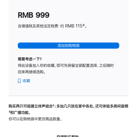
划
(适
RMB 999
用
于
含增值税及其他法定税费：约 RMB 115‡。
HomeP
mini)
添加到购物袋
需要考虑一下？
将此设备加入你的收藏，即可先保留全部配置选择，之后随时
回来再继续选购。
收藏
购买两只可组建立体声组合
脚
²；多加几只放在家中各处，还可体验多‍房‍间音频
脚
³和广播功能。
注
注
你可以在购物袋中更改商品数量。
获得购买帮助，