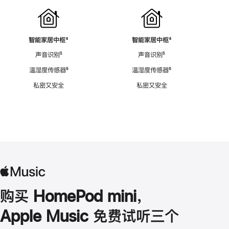
智能家居中枢
脚
⁴
智能家居中枢
脚
⁴
注
注
声音识别
脚
⁵
声音识别
脚
⁵
注
注
温湿度传感器
脚
⁶
温湿度传感器
脚
⁶
注
注
私密又安全
私密又安全
购买 HomePod mini，
Apple Music 免费试听三个