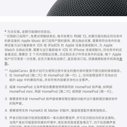
网
脚
‡ 为近似值。金额可能随时间变动。
注
页
⁺ 仅限新订阅用户。免费试用期结束后，每月收费为 RMB 12。优惠仅面向购买符合条件
页
的新设备的 Apple Music 新订阅用户限时提供。要兑换此优惠，需要将符合条件的音
频设备与运行最新版本 iOS 或 iPadOS 的 Apple 设备连接或配对。为 Apple
脚
Watch 兑换此优惠，需要与运行最新版本 iOS 的 iPhone 连接或配对。符合条件的设
备激活后，需要在 3 个月内领取此优惠。无论购买多少件符合条件的设备，每个 Apple
账户仅可享受一次优惠。会员方案将自动续订，直至取消订阅。须遵循限制条件和其他
条
款
。
(在
新
** AppleCare+ 服务计划可为使用过程中发生的意外损坏提供不限次数的保修服务。
窗
在 HomePod (第二代) 和 HomePod (第一代) 上，空间音频适用于支持此功
口
能的 app 中的兼容内容。并非所有内容都支持杜比全景声。
中
打
组建 HomePod 立体声组合需要使用两部同款 HomePod 扬声器，如两部
开)
HomePod mini、两部 HomePod (第二代) 或两部 HomePod (第一代)。
需要使用多部 HomePod 扬声器或兼容隔空播放功能并运行最新隔空播放软件
的扬声器。
需要使用支持 HomeKit 或 Matter 的配件。智能家居配件需单独购买。
声音识别功能可检测到烟雾和一氧化碳的警报声，并可在识别后向你发送通知。
当用户身处可能受到伤害的环境中，或在高风险或紧急情况下，均不应依赖声音
识别功能。声音识别功能需要使用升级更新后的家庭 app 架构，该架构于家庭