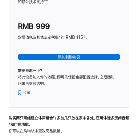
和额外技术支持
脚
**
计
注
划
(适
RMB 999
用
于
含增值税及其他法定税费：约 RMB 115‡。
HomeP
mini)
添加到购物袋
需要考虑一下？
将此设备加入你的收藏，即可先保留全部配置选择，之后随时
回来再继续选购。
收藏
购买两只可组建立体声组合
脚
²；多加几只放在家中各处，还可体验多‍房‍间音频
脚
³和广播功能。
注
注
你可以在购物袋中更改商品数量。