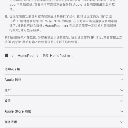
app 中单独提供。它要求所有连接家居配件的 Apple 设备均使用最新版本软
件。
温湿度感应功能针对室内和家居场景进行了优化，即环境温度约为 15ºC 至
30ºC、相对湿度约为 30% 至 70% 的场景。在长时间以高音量播放音频等情
况下，准确性可能会降低。HomePod mini 在启动后需要一定时间对传感器进
行校准，才可显示结果。
我们会使用你所在位置，为你更快显示送货选项。我们通过你的 IP 地址，或者你在上次
访问 Apple 网站时输入的位置信息，找到了你的位置。
HomePod
购买 HomePod mini
Apple
选购及了解
Apple 钱包
账户
娱乐
Apple Store 商店
商务应用