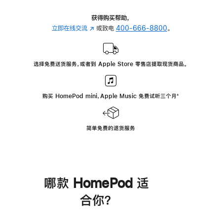
获得购买帮助，
立即在线交流
(在
或致电
400-666-8800
。
新
窗
口
选择免费送货服务，或者到 Apple Store 零售店提取现货商品。
中
打
开)
购买 HomePod mini，Apple Music 免费试听三个月
脚
⁺
注
简单免费的退货服务
哪款 HomePod 适
合你？
进