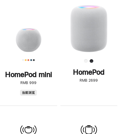
一
步
了
解
HomePod<
HomePod
HomePod mini
RMB 2699
RMB 999
HomePod
当前浏览
mini