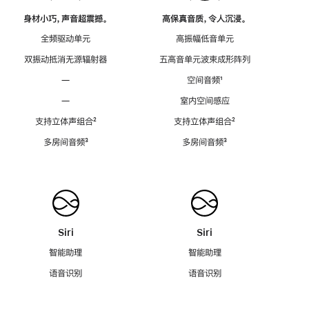
身材小巧，声音超震撼。
高保真音质，令人沉浸。
全频驱动单元
高振幅低音单元
双振动抵消无源辐射器
五高音单元波束成形阵列
—
空间音频
脚
¹
注
—
室内空间感应
支持立体声组合
脚
²
支持立体声组合
脚
²
注
注
多房间音频
脚
³
多房间音频
脚
³
注
注
Siri
Siri
智能助理
智能助理
语音识别
语音识别