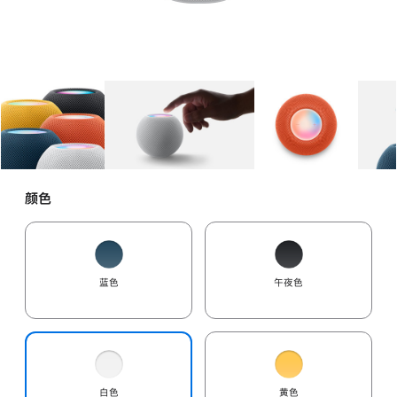
图库
图像
1
图库
图像
2
图库
图像
3
颜色
蓝色
午夜色
白色
黄色