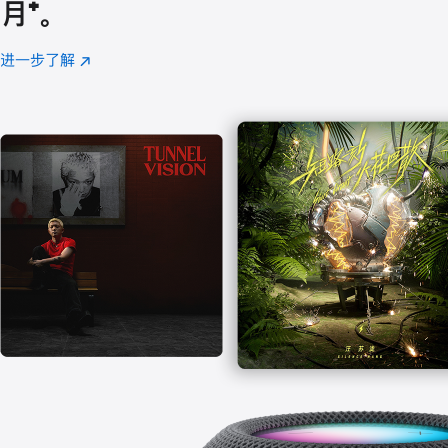
月
脚
⁺。
注
进一步了解
Apple
(在
Music
新
窗
口
中
打
开)