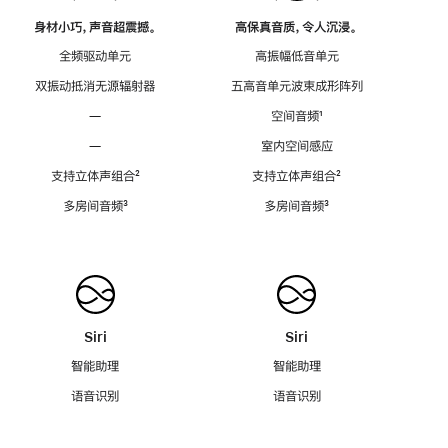
身材小巧，声音超震撼。
高保真音质，令人沉浸。
全频驱动单元
高振幅低音单元
双振动抵消无源辐射器
五高音单元波束成形阵列
—
空间音频
脚
¹
注
—
室内空间感应
支持立体声组合
脚
²
支持立体声组合
脚
²
注
注
多房间音频
脚
³
多房间音频
脚
³
注
注
Siri
Siri
智能助理
智能助理
语音识别
语音识别