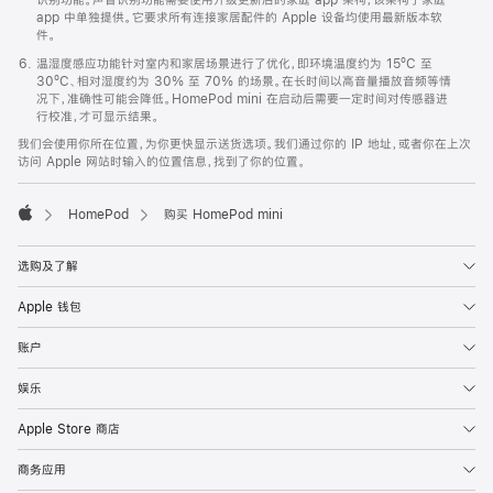
app 中单独提供。它要求所有连接家居配件的 Apple 设备均使用最新版本软
件。
温湿度感应功能针对室内和家居场景进行了优化，即环境温度约为 15ºC 至
30ºC、相对湿度约为 30% 至 70% 的场景。在长时间以高音量播放音频等情
况下，准确性可能会降低。HomePod mini 在启动后需要一定时间对传感器进
行校准，才可显示结果。
我们会使用你所在位置，为你更快显示送货选项。我们通过你的 IP 地址，或者你在上次
访问 Apple 网站时输入的位置信息，找到了你的位置。
HomePod
购买 HomePod mini
Apple
选购及了解
Apple 钱包
账户
娱乐
Apple Store 商店
商务应用