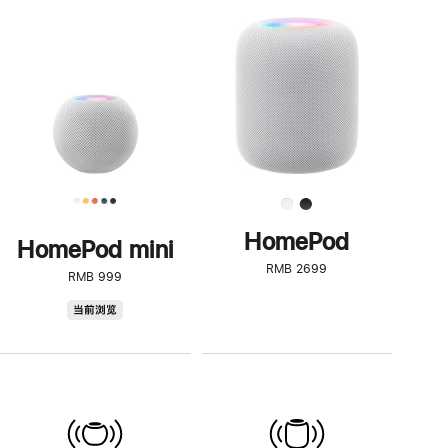
一
步
了
解
HomePod<
HomePod
HomePod mini
RMB 2699
RMB 999
HomePod
当前浏览
mini