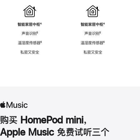
智能家居中枢
脚
⁴
智能家居中枢
脚
⁴
注
注
声音识别
脚
⁵
声音识别
脚
⁵
注
注
温湿度传感器
脚
⁶
温湿度传感器
脚
⁶
注
注
私密又安全
私密又安全
购买 HomePod mini，
Apple Music 免费试听三个