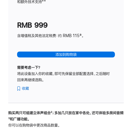
和额外技术支持
脚
**
计
注
划
(适
RMB 999
用
于
含增值税及其他法定税费：约 RMB 115‡。
HomeP
mini)
添加到购物袋
需要考虑一下？
将此设备加入你的收藏，即可先保留全部配置选择，之后随时
回来再继续选购。
收藏
购买两只可组建立体声组合
脚
²；多加几只放在家中各处，还可体验多‍房‍间音频
脚
³和广播功能。
注
注
你可以在购物袋中更改商品数量。