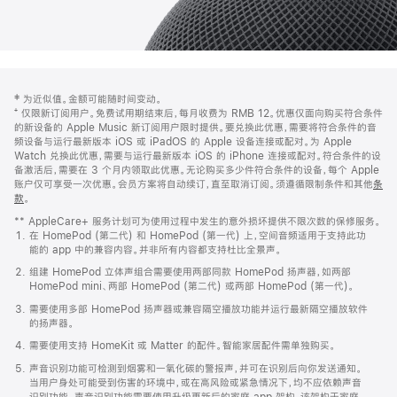
网
脚
‡ 为近似值。金额可能随时间变动。
注
页
⁺ 仅限新订阅用户。免费试用期结束后，每月收费为 RMB 12。优惠仅面向购买符合条件
页
的新设备的 Apple Music 新订阅用户限时提供。要兑换此优惠，需要将符合条件的音
频设备与运行最新版本 iOS 或 iPadOS 的 Apple 设备连接或配对。为 Apple
脚
Watch 兑换此优惠，需要与运行最新版本 iOS 的 iPhone 连接或配对。符合条件的设
备激活后，需要在 3 个月内领取此优惠。无论购买多少件符合条件的设备，每个 Apple
账户仅可享受一次优惠。会员方案将自动续订，直至取消订阅。须遵循限制条件和其他
条
款
。
(在
新
** AppleCare+ 服务计划可为使用过程中发生的意外损坏提供不限次数的保修服务。
窗
在 HomePod (第二代) 和 HomePod (第一代) 上，空间音频适用于支持此功
口
能的 app 中的兼容内容。并非所有内容都支持杜比全景声。
中
打
组建 HomePod 立体声组合需要使用两部同款 HomePod 扬声器，如两部
开)
HomePod mini、两部 HomePod (第二代) 或两部 HomePod (第一代)。
需要使用多部 HomePod 扬声器或兼容隔空播放功能并运行最新隔空播放软件
的扬声器。
需要使用支持 HomeKit 或 Matter 的配件。智能家居配件需单独购买。
声音识别功能可检测到烟雾和一氧化碳的警报声，并可在识别后向你发送通知。
当用户身处可能受到伤害的环境中，或在高风险或紧急情况下，均不应依赖声音
识别功能。声音识别功能需要使用升级更新后的家庭 app 架构，该架构于家庭