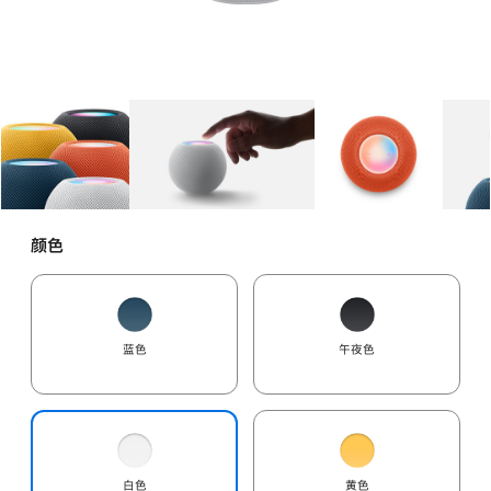
图库
图像
1
图库
图像
2
图库
图像
3
颜色
蓝色
午夜色
白色
黄色