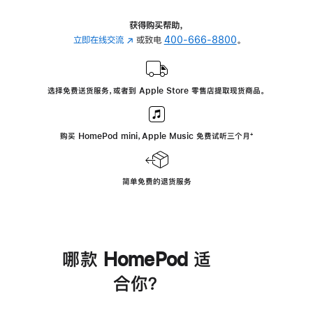
获得购买帮助，
立即在线交流
(在
或致电
400-666-8800
。
新
窗
口
选择免费送货服务，或者到 Apple Store 零售店提取现货商品。
中
打
开)
购买 HomePod mini，Apple Music 免费试听三个月
脚
⁺
注
简单免费的退货服务
哪款 HomePod 适
合你？
进