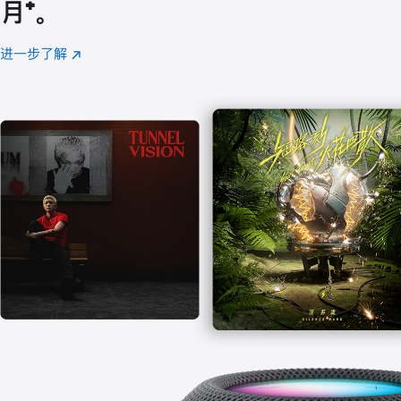
月
脚
⁺。
注
进一步了解
Apple
(在
Music
新
窗
口
中
打
开)