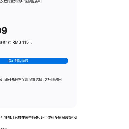
务
限次数的意外损坏保修服务和
计
划
(适
99
用
于
：约 RMB 115‡。
HomePod
mini)
添加到购物袋
藏，即可先保留全部配置选择，之后随时回
合
脚
²；多加几只放在家中各处，还可体验多‍房‍间音频
脚
³和
注
注