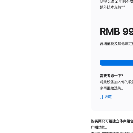
获得长达 2 年的不
额外技术支持
脚
**
注
RMB 9
含增值税及其他法定税费
需要考虑一下？
将此设备加入你的收
来再继续选购。
收藏
购买两只可组建立体声组
广播功能。