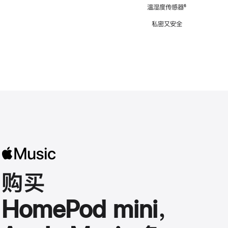
注
温湿度传感器
脚
⁶
注
私密又安全
购买
HomePod mini，