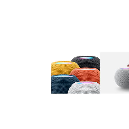
图库
图像
1