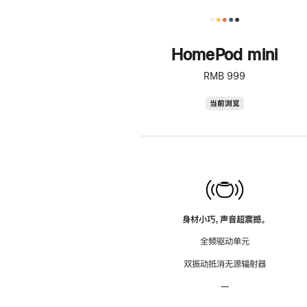
HomePod mini
RMB 999
HomePod
当前浏览
mini
身材小巧，声音超震撼。
全频驱动单元
双振动抵消无源辐射器
—