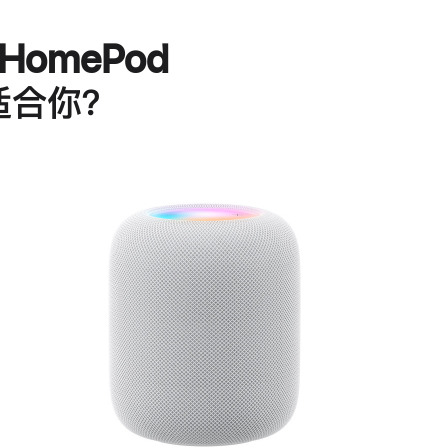
HomePod
适合你？
进
一
步
了
解
HomePod<