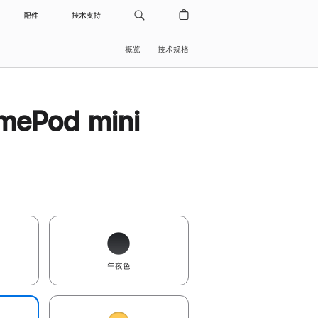
配件
技术支持
概览
技术规格
ePod mini
午夜色