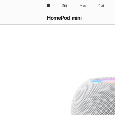
Apple
商店
Mac
iPad
HomePod mini
购
买
HomePod mini