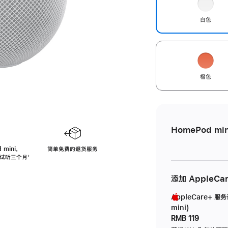
白色
橙色
HomePod min
 mini，
简单免费的退货服务
免费试听三个月
脚
⁺
注
添加 AppleCa
AppleCare+ 服
mini)
RMB 119