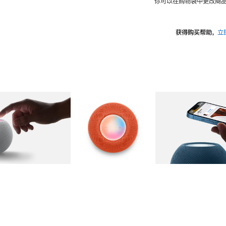
你可以在购物袋中更改商品
获得购买帮助，
立
图库
图像
2
图库
图像
3
图