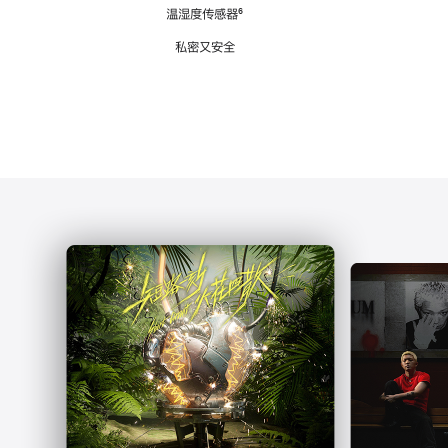
注
温湿度传感器
脚
⁶
注
私密又安全