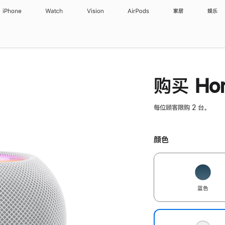
iPhone
Watch
Vision
AirPods
家居
娱乐
购买 Hom
每位顾客限购 2 台。
颜色
蓝色