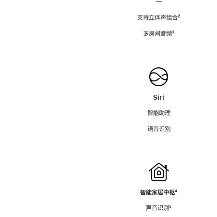
—
支持立体声组合
脚
²
注
多房间音频
脚
³
注
Siri
智能助理
语音识别
智能家居中枢
脚
⁴
注
声音识别
脚
⁵