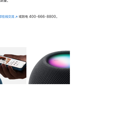
数量。
即在线交流
(在
或致电
400-666-8800。
新
窗
口
中
打
开)
库
图像
4
图库
图像
5