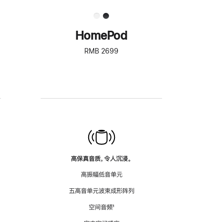
HomePod
RMB 2699
高保真音质，令人沉浸。
高振幅低音单元
五高音单元波束成形阵列
空间音频
脚
¹
注