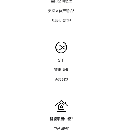
室内空间感应
支持立体声组合
脚
²
注
多房间音频
脚
³
注
Siri
智能助理
语音识别
智能家居中枢
脚
⁴
注
声音识别
脚
⁵