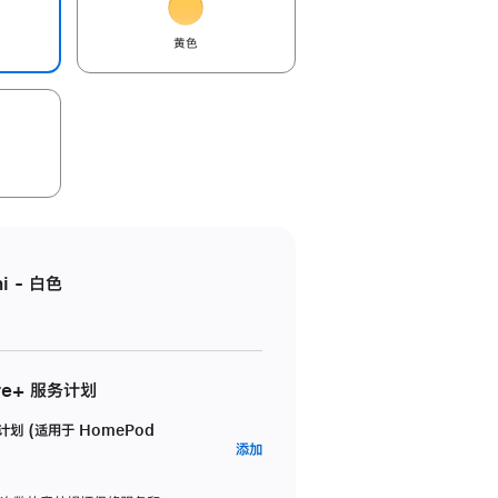
黄色
i - 白色
re+ 服务计划
务计划 (适用于 HomePod
AppleCare+
添加
服