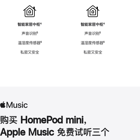
智能家居中枢
脚
⁴
智能家居中枢
脚
⁴
注
注
声音识别
脚
⁵
声音识别
脚
⁵
注
注
温湿度传感器
脚
⁶
温湿度传感器
脚
⁶
注
注
私密又安全
私密又安全
购买 HomePod mini，
Apple Music 免费试听三个