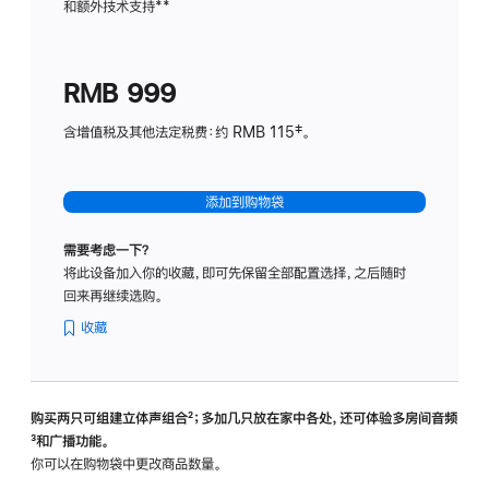
和额外技术支持
脚
**
计
注
划
(适
RMB 999
用
于
含增值税及其他法定税费：约 RMB 115‡。
HomeP
mini)
添加到购物袋
需要考虑一下？
将此设备加入你的收藏，即可先保留全部配置选择，之后随时
回来再继续选购。
收藏
购买两只可组建立体声组合
脚
²；多加几只放在家中各处，还可体验多‍房‍间音频
脚
³和广播功能。
注
注
你可以在购物袋中更改商品数量。