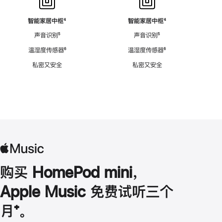
智能家居中枢
脚
⁴
智能家居中枢
脚
⁴
注
注
声音识别
脚
⁵
声音识别
脚
⁵
注
注
温湿度传感器
脚
⁶
温湿度传感器
脚
⁶
注
注
私密又安全
私密又安全
购买 HomePod mini，
Apple Music 免费试听三个
月
脚
⁺。