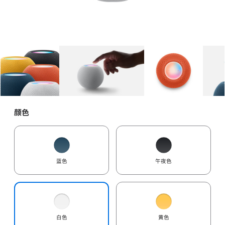
图库
图像
1
图库
图像
2
图库
图像
3
颜色
蓝色
午夜色
白色
黄色