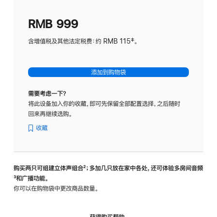
划
(适
RMB 999
用
于
含增值税及其他法定税费：约 RMB 115‡。
HomeP
mini)
添加到购物袋
需要考虑一下？
将此设备加入你的收藏，即可先保留全部配置选择，之后随时
回来再继续选购。
收藏
购买两只可组建立体声组合
脚
²；多加几只放在家中各处，还可体验多‍房‍间音频
脚
³和广播功能。
注
注
你可以在购物袋中更改商品数量。
获得购买帮助，