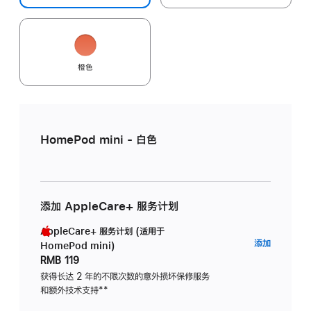
橙色
HomePod mini - 白色
添加 AppleCare+ 服务计划
AppleCare+ 服务计划 (适用于
AppleC
添加
HomePod mini)
服
RMB 119
务
获得长达 2 年的不限次数的意外损坏保修服务
和额外技术支持
脚
**
计
注