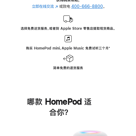
立即在线交流
(在
或致电
400-666-8800
。
新
窗
口
选择免费送货服务，或者到 Apple Store 零售店提取现货商品。
中
打
开)
购买 HomePod mini，Apple Music 免费试听三个月
脚
⁺
注
简单免费的退货服务
哪款 HomePod 适
合你？
进
一
步