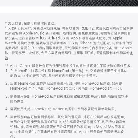
网
脚
‡ 为近似值。金额可能随时间变动。
注
页
⁺ 仅限新订阅用户。免费试用期结束后，每月收费为 RMB 12。优惠仅面向购买符合条件
页
的新设备的 Apple Music 新订阅用户限时提供。要兑换此优惠，需要将符合条件的音
频设备与运行最新版本 iOS 或 iPadOS 的 Apple 设备连接或配对。为 Apple
脚
Watch 兑换此优惠，需要与运行最新版本 iOS 的 iPhone 连接或配对。符合条件的设
备激活后，需要在 3 个月内领取此优惠。无论购买多少件符合条件的设备，每个 Apple
账户仅可享受一次优惠。会员方案将自动续订，直至取消订阅。须遵循限制条件和其他
条
款
。
(在
新
** AppleCare+ 服务计划可为使用过程中发生的意外损坏提供不限次数的保修服务。
窗
在 HomePod (第二代) 和 HomePod (第一代) 上，空间音频适用于支持此功
口
能的 app 中的兼容内容。并非所有内容都支持杜比全景声。
中
打
组建 HomePod 立体声组合需要使用两部同款 HomePod 扬声器，如两部
开)
HomePod mini、两部 HomePod (第二代) 或两部 HomePod (第一代)。
需要使用多部 HomePod 扬声器或兼容隔空播放功能并运行最新隔空播放软件
的扬声器。
需要使用支持 HomeKit 或 Matter 的配件。智能家居配件需单独购买。
声音识别功能可检测到烟雾和一氧化碳的警报声，并可在识别后向你发送通知。
当用户身处可能受到伤害的环境中，或在高风险或紧急情况下，均不应依赖声音
识别功能。声音识别功能需要使用升级更新后的家庭 app 架构，该架构于家庭
app 中单独提供。它要求所有连接家居配件的 Apple 设备均使用最新版本软
件。