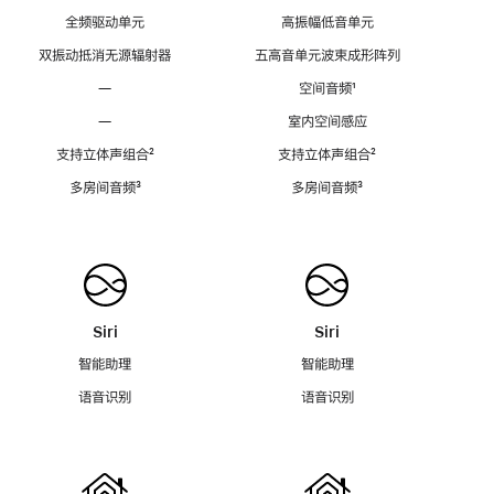
全频驱动单元
高振幅低音单元
双振动抵消无源辐射器
五高音单元波束成形阵列
—
空间音频
脚
¹
注
—
室内空间感应
支持立体声组合
脚
²
支持立体声组合
脚
²
注
注
多房间音频
脚
³
多房间音频
脚
³
注
注
Siri
Siri
智能助理
智能助理
语音识别
语音识别