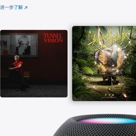
注
进一步了解
Apple
(在
Music
新
窗
口
中
打
开)