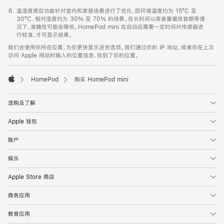
温湿度感应功能针对室内和家居场景进行了优化，即环境温度约为 15ºC 至
30ºC、相对湿度约为 30% 至 70% 的场景。在长时间以高音量播放音频等情
况下，准确性可能会降低。HomePod mini 在启动后需要一定时间对传感器进
行校准，才可显示结果。
我们会使用你所在位置，为你更快显示送货选项。我们通过你的 IP 地址，或者你在上次
访问 Apple 网站时输入的位置信息，找到了你的位置。
HomePod
购买 HomePod mini
Apple
选购及了解
Apple 钱包
账户
娱乐
Apple Store 商店
商务应用
教育应用