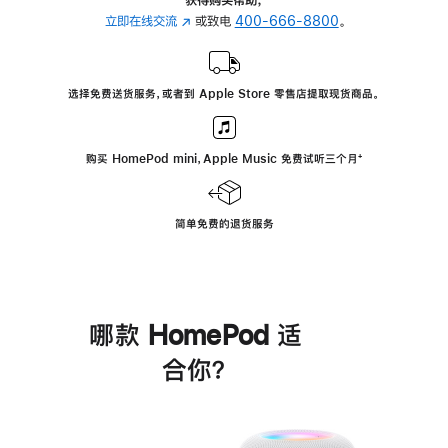
立即在线交流
(在
或致电
400-666-8800
。
新
窗
口
选择免费送货服务，或者到 Apple Store 零售店提取现货商品。
中
打
开)
购买 HomePod mini，Apple Music 免费试听三个月
脚
⁺
注
简单免费的退货服务
哪款 HomePod 适
合你？
进
一
步