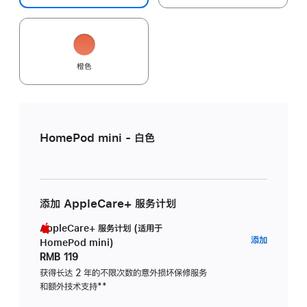
橙色
HomePod mini - 白色
添加 AppleCare+ 服务计划
AppleCare+ 服务计划 (适用于
AppleC
添加
HomePod mini)
服
RMB 119
务
获得长达 2 年的不限次数的意外损坏保修服务
和额外技术支持
脚
**
计
注