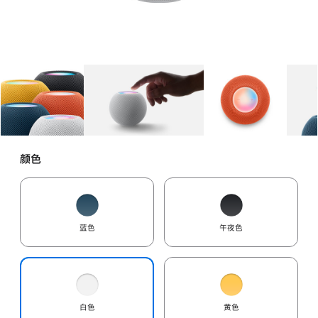
图库
图像
1
图库
图像
2
图库
图像
3
颜色
蓝色
午夜色
白色
黄色