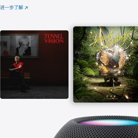
注
进一步了解
Apple
(在
Music
新
窗
口
中
打
开)