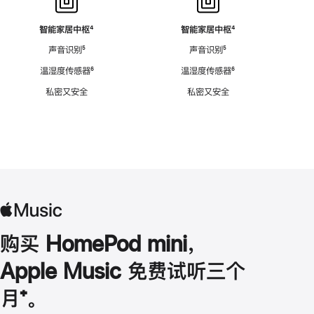
智能家居中枢
脚
⁴
智能家居中枢
脚
⁴
注
注
声音识别
脚
⁵
声音识别
脚
⁵
注
注
温湿度传感器
脚
⁶
温湿度传感器
脚
⁶
注
注
私密又安全
私密又安全
购买 HomePod mini，
Apple Music 免费试听三个
月
脚
⁺。