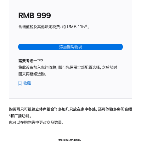
划
(适
RMB 999
用
于
含增值税及其他法定税费：约 RMB 115‡。
HomeP
mini)
添加到购物袋
需要考虑一下？
将此设备加入你的收藏，即可先保留全部配置选择，之后随时
回来再继续选购。
收藏
购买两只可组建立体声组合
脚
²；多加几只放在家中各处，还可体验多‍房‍间音频
脚
³和广播功能。
注
注
你可以在购物袋中更改商品数量。
获得购买帮助，