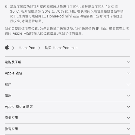
温湿度感应功能针对室内和家居场景进行了优化，即环境温度约为 15ºC 至
30ºC、相对湿度约为 30% 至 70% 的场景。在长时间以高音量播放音频等情
况下，准确性可能会降低。HomePod mini 在启动后需要一定时间对传感器进
行校准，才可显示结果。
我们会使用你所在位置，为你更快显示送货选项。我们通过你的 IP 地址，或者你在上次
访问 Apple 网站时输入的位置信息，找到了你的位置。
HomePod
购买 HomePod mini
Apple
选购及了解
Apple 钱包
账户
娱乐
Apple Store 商店
商务应用
教育应用