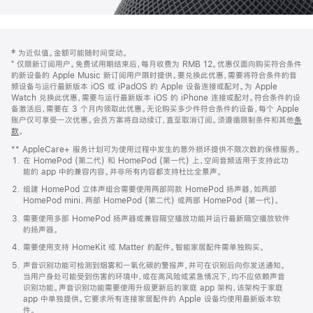
网
脚
‡ 为近似值。金额可能随时间变动。
注
页
⁺ 仅限新订阅用户。免费试用期结束后，每月收费为 RMB 12。优惠仅面向购买符合条件
页
的新设备的 Apple Music 新订阅用户限时提供。要兑换此优惠，需要将符合条件的音
频设备与运行最新版本 iOS 或 iPadOS 的 Apple 设备连接或配对。为 Apple
脚
Watch 兑换此优惠，需要与运行最新版本 iOS 的 iPhone 连接或配对。符合条件的设
备激活后，需要在 3 个月内领取此优惠。无论购买多少件符合条件的设备，每个 Apple
账户仅可享受一次优惠。会员方案将自动续订，直至取消订阅。须遵循限制条件和其他
条
款
。
(在
新
** AppleCare+ 服务计划可为使用过程中发生的意外损坏提供不限次数的保修服务。
窗
在 HomePod (第二代) 和 HomePod (第一代) 上，空间音频适用于支持此功
口
能的 app 中的兼容内容。并非所有内容都支持杜比全景声。
中
打
组建 HomePod 立体声组合需要使用两部同款 HomePod 扬声器，如两部
开)
HomePod mini、两部 HomePod (第二代) 或两部 HomePod (第一代)。
需要使用多部 HomePod 扬声器或兼容隔空播放功能并运行最新隔空播放软件
的扬声器。
需要使用支持 HomeKit 或 Matter 的配件。智能家居配件需单独购买。
声音识别功能可检测到烟雾和一氧化碳的警报声，并可在识别后向你发送通知。
当用户身处可能受到伤害的环境中，或在高风险或紧急情况下，均不应依赖声音
识别功能。声音识别功能需要使用升级更新后的家庭 app 架构，该架构于家庭
app 中单独提供。它要求所有连接家居配件的 Apple 设备均使用最新版本软
件。