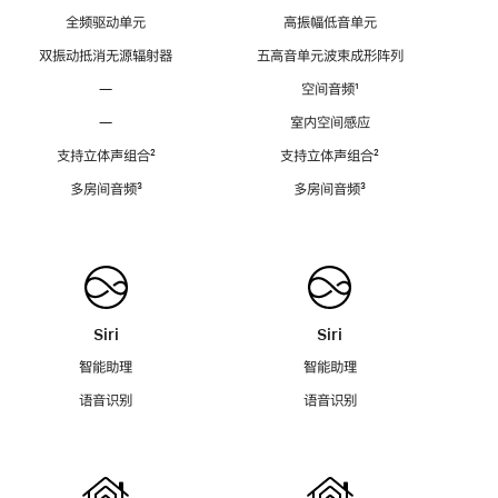
全频驱动单元
高振幅低音单元
双振动抵消无源辐射器
五高音单元波束成形阵列
—
空间音频
脚
¹
注
—
室内空间感应
支持立体声组合
脚
²
支持立体声组合
脚
²
注
注
多房间音频
脚
³
多房间音频
脚
³
注
注
Siri
Siri
智能助理
智能助理
语音识别
语音识别