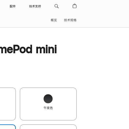
配件
技术支持
概览
技术规格
ePod mini
午夜色