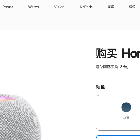
iPhone
Watch
Vision
AirPods
家居
娱乐
购买 Hom
每位顾客限购 2 台。
颜色
蓝色