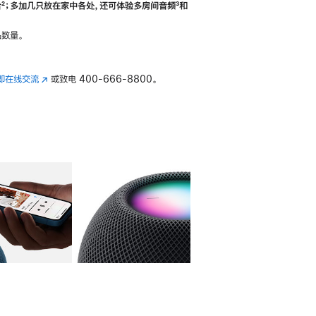
合
脚
²；多加几只放在家中各处，还可体验多‍房‍间音频
脚
³和
注
注
数量。
即在线交流
(在
或致电
400-666-8800。
新
窗
口
中
打
开)
库
图像
4
图库
图像
5