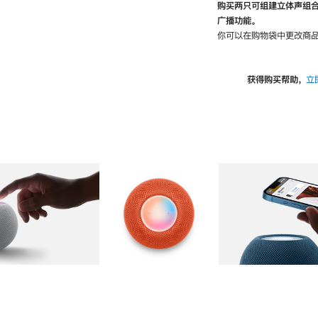
购买两只可组建立体声组
广播功能。
你可以在购物袋中更改商品
获得购买帮助，
立
图库
图像
2
图库
图像
3
图