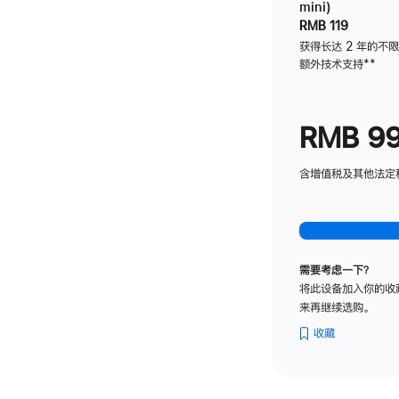
mini)
RMB 119
获得长达 2 年的不
额外技术支持
脚
**
注
RMB 9
含增值税及其他法定税费
需要考虑一下？
将此设备加入你的收
来再继续选购。
收藏