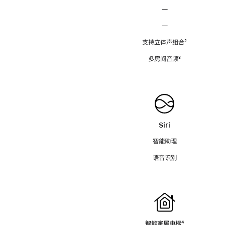
—
—
支持立体声组合
脚
²
注
多房间音频
脚
³
注
Siri
智能助理
语音识别
智能家居中枢
脚
⁴