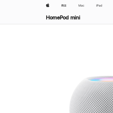
Apple
商店
Mac
iPad
HomePod mini
购
买
HomePod mini