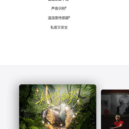
注
声音识别
脚
⁵
注
温湿度传感器
脚
⁶
注
私密又安全