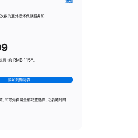
AppleCare+
添加
服
务
限次数的意外损坏保修服务和
计
划
(适
99
用
于
：约 RMB 115‡。
HomePod
mini)
添加到购物袋
藏，即可先保留全部配置选择，之后随时回