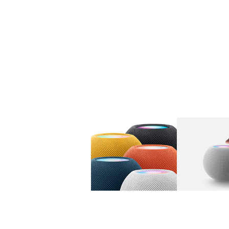
图库
图像
1