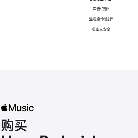
注
声音识别
脚
⁵
注
温湿度传感器
脚
⁶
注
私密又安全
购买