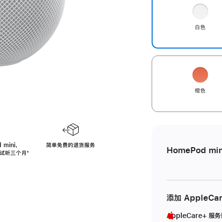
白色
橙色
 mini，
简单免费的退货服务
HomePod min
免费试听三个月
脚
⁺
注
添加 AppleCa
AppleCare+ 服