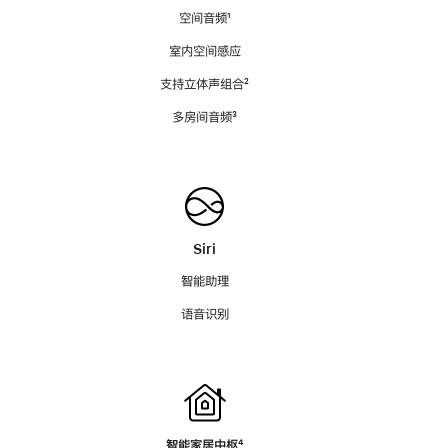
空间音频
脚
¹
注
室内空间感应
支持立体声组合
脚
²
注
多房间音频
脚
³
注
Siri
智能助理
语音识别
智能家居中枢
脚
⁴