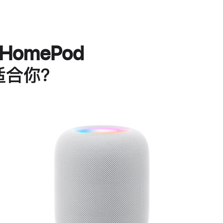
HomePod
适合你？
进
一
步
了
解
HomePod<