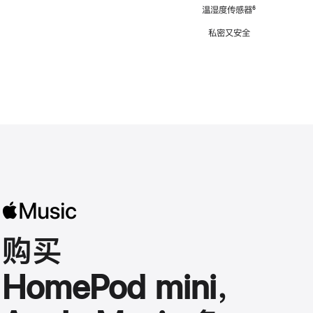
注
温湿度传感器
脚
⁶
注
私密又安全
购买
HomePod mini，