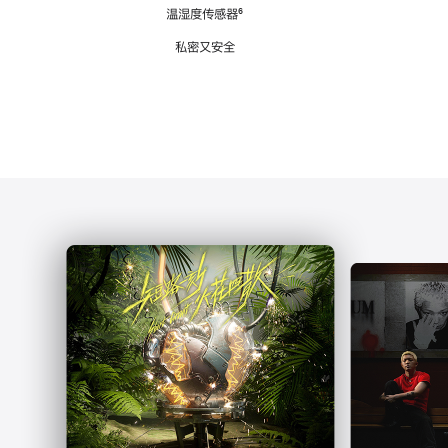
注
温湿度传感器
脚
⁶
注
私密又安全