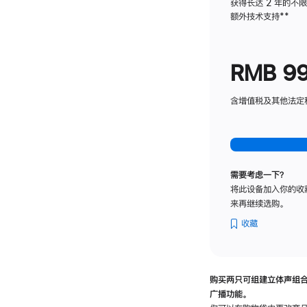
获得长达 2 年的不
额外技术支持
脚
**
注
RMB 9
含增值税及其他法定税费
需要考虑一下？
将此设备加入你的收
来再继续选购。
收藏
购买两只可组建立体声组
广播功能。