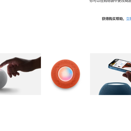
你可以在购物袋中更改商品
获得购买帮助，
立
图库
图像
2
图库
图像
3
图