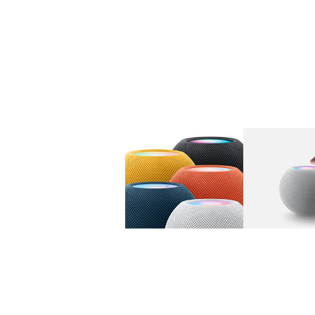
图库
图像
1