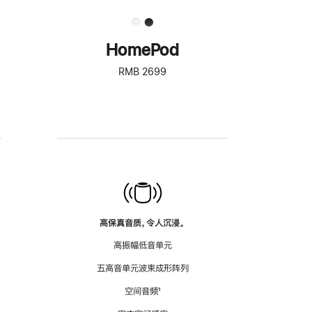
HomePod
RMB 2699
高保真音质，令人沉浸。
高振幅低音单元
五高音单元波束成形阵列
空间音频
脚
¹
注