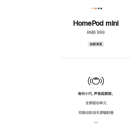
HomePod mini
RMB 999
HomePod
当前浏览
mini
身材小巧，声音超震撼。
全频驱动单元
双振动抵消无源辐射器
—