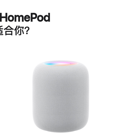
HomePod
适合你？
进
一
步
了
解
HomePod<