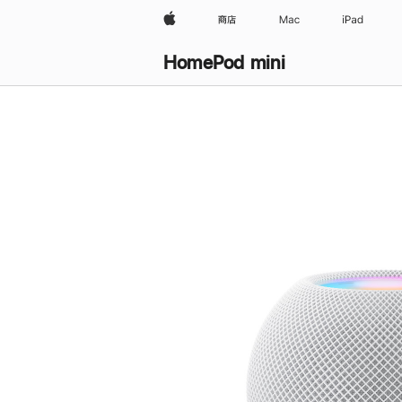
Apple
商店
Mac
iPad
HomePod mini
购
买
HomePod mini