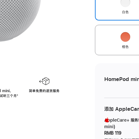
白色
橙色
HomePod min
 mini，
简单免费的退货服务
免费试听三个月
脚
⁺
注
添加 AppleCa
AppleCare+ 服
mini)
RMB 119