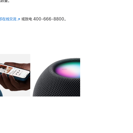
数量。
即在线交流
(在
或致电
400-666-8800。
新
窗
口
中
打
开)
库
图像
4
图库
图像
5