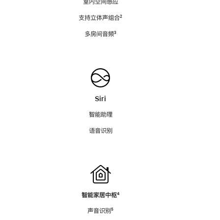
室内空间感应
支持立体声组合
脚
²
注
多房间音频
脚
³
注
Siri
智能助理
语音识别
智能家居中枢
脚
⁴
注
声音识别
脚
⁵