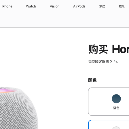
iPhone
Watch
Vision
AirPods
家居
娱乐
购买 Hom
每位顾客限购 2 台。
颜色
蓝色