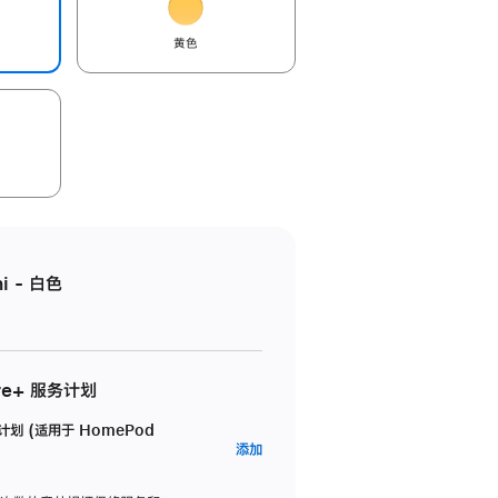
黄色
i - 白色
re+ 服务计划
务计划 (适用于 HomePod
AppleCare+
添加
服