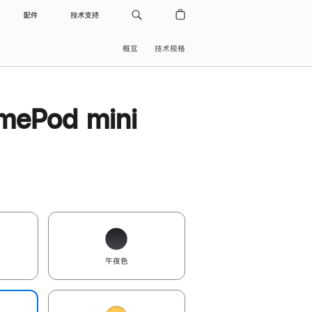
配件
技术支持
概览
技术规格
ePod mini
午夜色