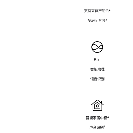
—
支持立体声组合
脚
²
注
多房间音频
脚
³
注
Siri
智能助理
语音识别
智能家居中枢
脚
⁴
注
声音识别
脚
⁵