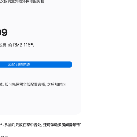
务
限次数的意外损坏保修服务和
计
划
(适
99
用
于
：约 RMB 115‡。
HomePod
mini)
添加到购物袋
藏，即可先保留全部配置选择，之后随时回
合
脚
²；多加几只放在家中各处，还可体验多‍房‍间音频
脚
³和
注
注