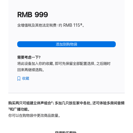
划
(适
RMB 999
用
于
含增值税及其他法定税费：约 RMB 115‡。
HomeP
mini)
添加到购物袋
需要考虑一下？
将此设备加入你的收藏，即可先保留全部配置选择，之后随时
回来再继续选购。
收藏
购买两只可组建立体声组合
脚
²；多加几只放在家中各处，还可体验多‍房‍间音频
脚
³和广播功能。
注
注
你可以在购物袋中更改商品数量。
获得购买帮助，