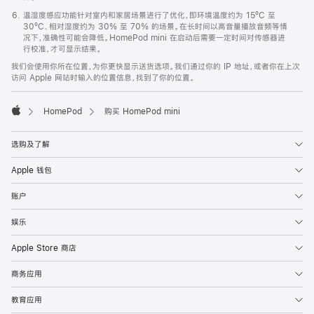
温湿度感应功能针对室内和家居场景进行了优化，即环境温度约为 15ºC 至
30ºC、相对湿度约为 30% 至 70% 的场景。在长时间以高音量播放音频等情
况下，准确性可能会降低。HomePod mini 在启动后需要一定时间对传感器进
行校准，才可显示结果。
我们会使用你所在位置，为你更快显示送货选项。我们通过你的 IP 地址，或者你在上次
访问 Apple 网站时输入的位置信息，找到了你的位置。
HomePod
购买 HomePod mini
Apple
选购及了解
Apple 钱包
账户
娱乐
Apple Store 商店
商务应用
教育应用