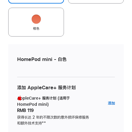
橙色
HomePod mini - 白色
添加 AppleCare+ 服务计划
AppleCare+ 服务计划 (适用于
AppleC
添加
HomePod mini)
服
RMB 119
务
获得长达 2 年的不限次数的意外损坏保修服务
和额外技术支持
脚
**
计
注