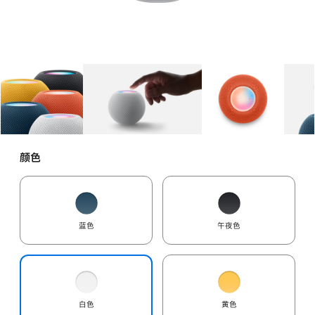
图库
图像
1
图库
图像
2
图库
图像
3
颜色
蓝色
午夜色
白色
黄色