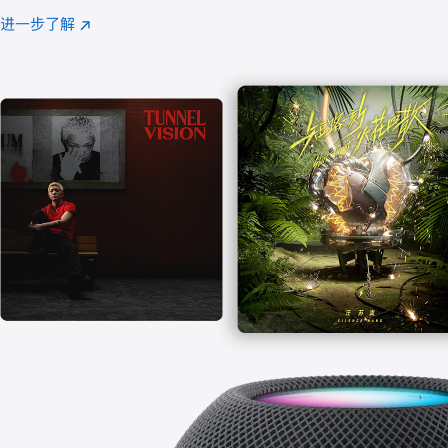
注
进一步了解
Apple
(在
Music
新
窗
口
中
打
开)