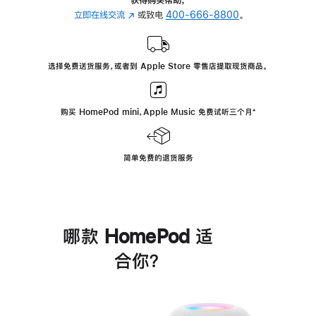
立即在线交流
(在
或致电
400-666-8800
。
新
窗
口
选择免费送货服务，或者到 Apple Store 零售店提取现货商品。
中
打
开)
购买 HomePod mini，Apple Music 免费试听三个月
脚
⁺
注
简单免费的退货服务
哪款 HomePod 适
合你？
进
一
步