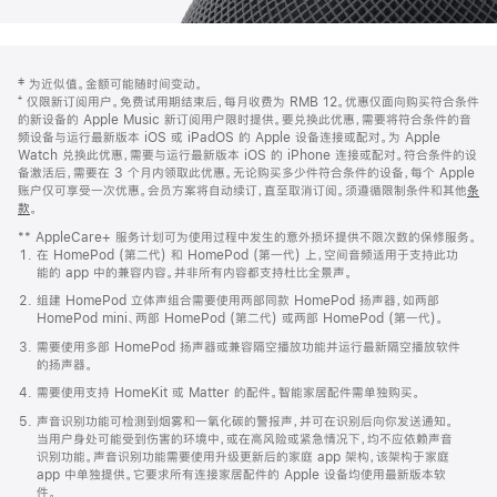
网
脚
‡ 为近似值。金额可能随时间变动。
注
页
⁺ 仅限新订阅用户。免费试用期结束后，每月收费为 RMB 12。优惠仅面向购买符合条件
页
的新设备的 Apple Music 新订阅用户限时提供。要兑换此优惠，需要将符合条件的音
频设备与运行最新版本 iOS 或 iPadOS 的 Apple 设备连接或配对。为 Apple
脚
Watch 兑换此优惠，需要与运行最新版本 iOS 的 iPhone 连接或配对。符合条件的设
备激活后，需要在 3 个月内领取此优惠。无论购买多少件符合条件的设备，每个 Apple
账户仅可享受一次优惠。会员方案将自动续订，直至取消订阅。须遵循限制条件和其他
条
款
。
(在
新
** AppleCare+ 服务计划可为使用过程中发生的意外损坏提供不限次数的保修服务。
窗
在 HomePod (第二代) 和 HomePod (第一代) 上，空间音频适用于支持此功
口
能的 app 中的兼容内容。并非所有内容都支持杜比全景声。
中
打
组建 HomePod 立体声组合需要使用两部同款 HomePod 扬声器，如两部
开)
HomePod mini、两部 HomePod (第二代) 或两部 HomePod (第一代)。
需要使用多部 HomePod 扬声器或兼容隔空播放功能并运行最新隔空播放软件
的扬声器。
需要使用支持 HomeKit 或 Matter 的配件。智能家居配件需单独购买。
声音识别功能可检测到烟雾和一氧化碳的警报声，并可在识别后向你发送通知。
当用户身处可能受到伤害的环境中，或在高风险或紧急情况下，均不应依赖声音
识别功能。声音识别功能需要使用升级更新后的家庭 app 架构，该架构于家庭
app 中单独提供。它要求所有连接家居配件的 Apple 设备均使用最新版本软
件。