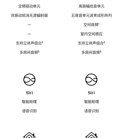
全频驱动单元
高振幅低音单元
双振动抵消无源辐射器
五高音单元波束成形阵列
—
空间音频
脚
¹
注
—
室内空间感应
支持立体声组合
脚
²
支持立体声组合
脚
²
注
注
多房间音频
脚
³
多房间音频
脚
³
注
注
Siri
Siri
智能助理
智能助理
语音识别
语音识别