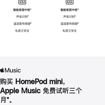
智能家居中枢
脚
⁴
智能家居中枢
脚
⁴
注
注
声音识别
脚
⁵
声音识别
脚
⁵
注
注
温湿度传感器
脚
⁶
温湿度传感器
脚
⁶
注
注
私密又安全
私密又安全
购买 HomePod mini，
Apple Music 免费试听三个
月
脚
⁺。