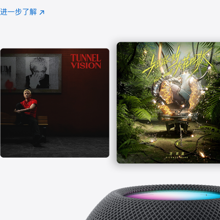
注
进一步了解
Apple
(在
Music
新
窗
口
中
打
开)