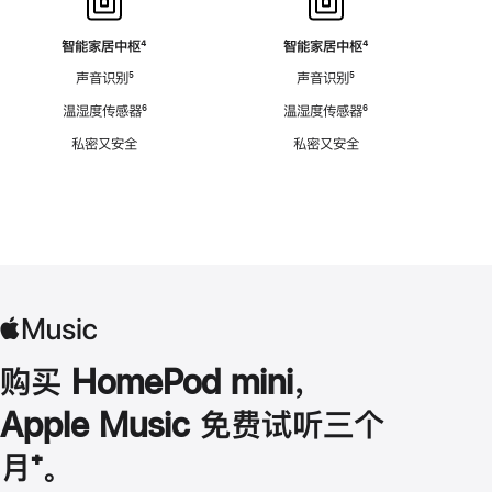
智能家居中枢
脚
⁴
智能家居中枢
脚
⁴
注
注
声音识别
脚
⁵
声音识别
脚
⁵
注
注
温湿度传感器
脚
⁶
温湿度传感器
脚
⁶
注
注
私密又安全
私密又安全
购买 HomePod mini，
Apple Music 免费试听三个
月
脚
⁺。