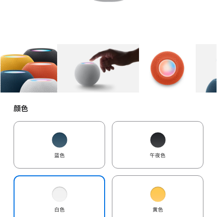
图库
图像
1
图库
图像
2
图库
图像
3
颜色
蓝色
午夜色
白色
黄色