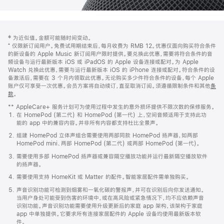
网
脚
‡ 为近似值。金额可能随时间变动。
注
页
⁺ 仅限新订阅用户。免费试用期结束后，每月收费为 RMB 12。优惠仅面向购买符合条件
页
的新设备的 Apple Music 新订阅用户限时提供。要兑换此优惠，需要将符合条件的音
频设备与运行最新版本 iOS 或 iPadOS 的 Apple 设备连接或配对。为 Apple
脚
Watch 兑换此优惠，需要与运行最新版本 iOS 的 iPhone 连接或配对。符合条件的设
备激活后，需要在 3 个月内领取此优惠。无论购买多少件符合条件的设备，每个 Apple
账户仅可享受一次优惠。会员方案将自动续订，直至取消订阅。须遵循限制条件和其他
条
款
。
(在
新
** AppleCare+ 服务计划可为使用过程中发生的意外损坏提供不限次数的保修服务。
窗
在 HomePod (第二代) 和 HomePod (第一代) 上，空间音频适用于支持此功
口
能的 app 中的兼容内容。并非所有内容都支持杜比全景声。
中
打
组建 HomePod 立体声组合需要使用两部同款 HomePod 扬声器，如两部
开)
HomePod mini、两部 HomePod (第二代) 或两部 HomePod (第一代)。
需要使用多部 HomePod 扬声器或兼容隔空播放功能并运行最新隔空播放软件
的扬声器。
需要使用支持 HomeKit 或 Matter 的配件。智能家居配件需单独购买。
声音识别功能可检测到烟雾和一氧化碳的警报声，并可在识别后向你发送通知。
当用户身处可能受到伤害的环境中，或在高风险或紧急情况下，均不应依赖声音
识别功能。声音识别功能需要使用升级更新后的家庭 app 架构，该架构于家庭
app 中单独提供。它要求所有连接家居配件的 Apple 设备均使用最新版本软
件。