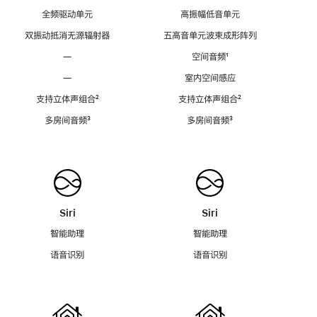
全频驱动单元
高振幅低音单元
双振动抵消无源辐射器
五高音单元波束成形阵列
—
空间音频
脚
¹
注
—
室内空间感应
支持立体声组合
脚
²
支持立体声组合
脚
²
注
注
多房间音频
脚
³
多房间音频
脚
³
注
注
Siri
Siri
智能助理
智能助理
语音识别
语音识别