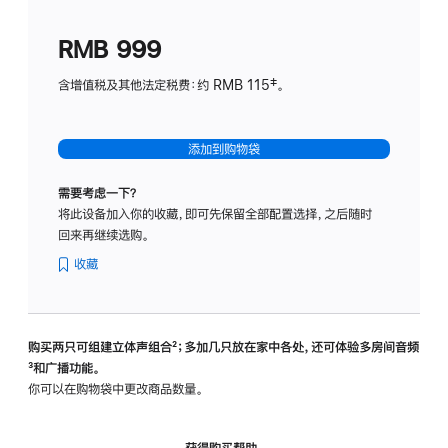
划
(适
RMB 999
用
于
含增值税及其他法定税费：约 RMB 115‡。
HomeP
mini)
添加到购物袋
需要考虑一下？
将此设备加入你的收藏，即可先保留全部配置选择，之后随时
回来再继续选购。
收藏
购买两只可组建立体声组合
脚
²；多加几只放在家中各处，还可体验多‍房‍间音频
脚
³和广播功能。
注
注
你可以在购物袋中更改商品数量。
获得购买帮助，