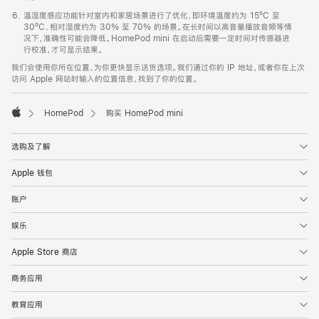
温湿度感应功能针对室内和家居场景进行了优化，即环境温度约为 15ºC 至
30ºC、相对湿度约为 30% 至 70% 的场景。在长时间以高音量播放音频等情
况下，准确性可能会降低。HomePod mini 在启动后需要一定时间对传感器进
行校准，才可显示结果。
我们会使用你所在位置，为你更快显示送货选项。我们通过你的 IP 地址，或者你在上次
访问 Apple 网站时输入的位置信息，找到了你的位置。
HomePod
购买 HomePod mini
Apple
选购及了解
Apple 钱包
账户
娱乐
Apple Store 商店
商务应用
教育应用