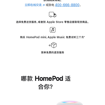
立即在线交流
(在
或致电
400-666-8800
。
新
窗
口
选择免费送货服务，或者到 Apple Store 零售店提取现货商品。
中
打
开)
购买 HomePod mini，Apple Music 免费试听三个月
脚
⁺
注
简单免费的退货服务
哪款 HomePod 适
合你？
进
一
步