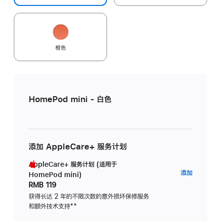
橙色
HomePod mini - 白色
添加 AppleCare+ 服务计划
AppleCare+ 服务计划 (适用于
AppleC
添加
HomePod mini)
服
RMB 119
务
获得长达 2 年的不限次数的意外损坏保修服务
和额外技术支持
脚
**
计
注