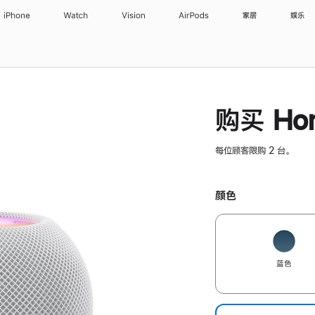
iPhone
Watch
Vision
AirPods
家居
娱乐
购买 Hom
每位顾客限购 2 台。
颜色
蓝色