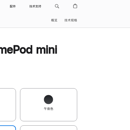
配件
技术支持
概览
技术规格
ePod mini
午夜色