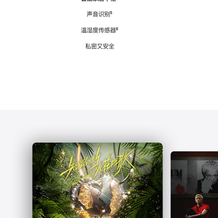
注
声音识别
脚
⁵
注
温湿度传感器
脚
⁶
注
私密又安全