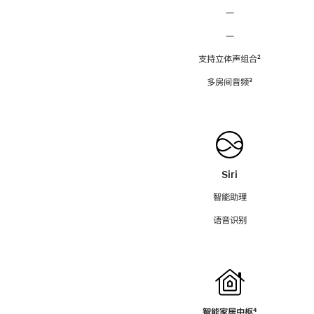
—
—
支持立体声组合
脚
²
注
多房间音频
脚
³
注
Siri
智能助理
语音识别
智能家居中枢
脚
⁴