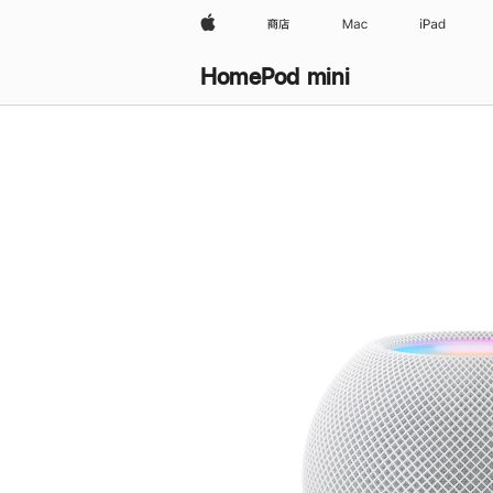
Apple
商店
Mac
iPad
HomePod mini
购
买
HomePod mini