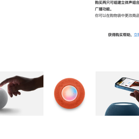
购买两只可组建立体声组
广播功能。
你可以在购物袋中更改商品
获得购买帮助，
立
图库
图像
2
图库
图像
3
图