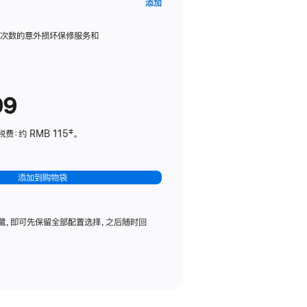
AppleCare+
添加
服
务
限次数的意外损坏保修服务和
计
划
(适
99
用
于
：约 RMB 115‡。
HomePod
mini)
添加到购物袋
藏，即可先保留全部配置选择，之后随时回