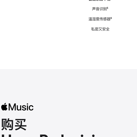
注
声音识别
脚
⁵
注
温湿度传感器
脚
⁶
注
私密又安全
购买