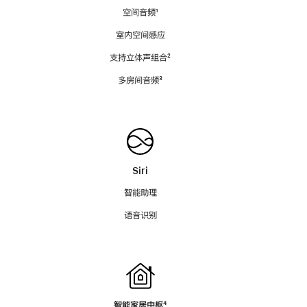
空间音频
脚
¹
注
室内空间感应
支持立体声组合
脚
²
注
多房间音频
脚
³
注
Siri
智能助理
语音识别
智能家居中枢
脚
⁴