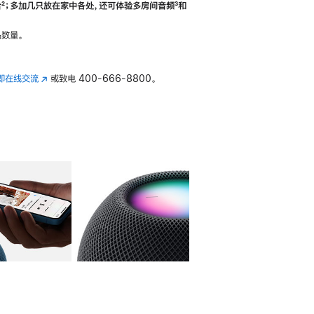
合
脚
²；多加几只放在家中各处，还可体验多‍房‍间音频
脚
³和
注
注
数量。
即在线交流
(在
或致电
400-666-8800。
新
窗
口
中
打
开)
库
图像
4
图库
图像
5