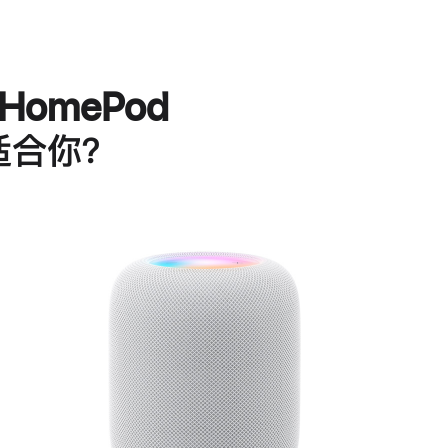
HomePod
适合你？
进
一
步
了
解
HomePod<