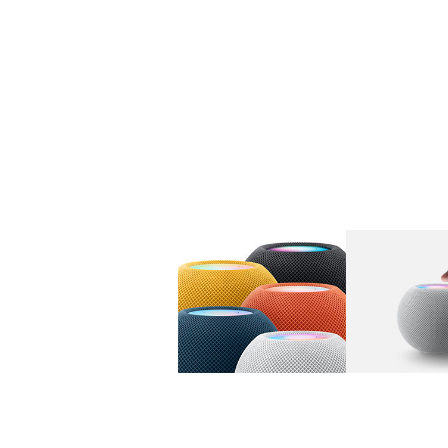
图库
图像
1