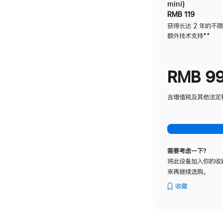
mini)
RMB 119
获得长达 2 年的不
额外技术支持
脚
**
注
RMB 9
含增值税及其他法定税费
需要考虑一下？
将此设备加入你的收
来再继续选购。
收藏