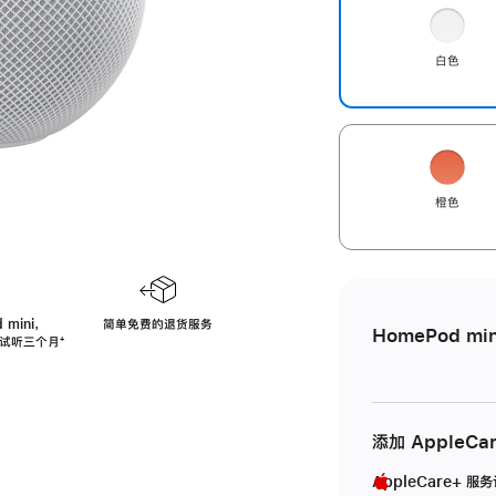
白色
橙色
 mini，
简单免费的退货服务
HomePod min
免费试听三个月
脚
⁺
注
添加 AppleCa
AppleCare+ 服