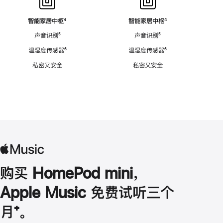
智能家居中枢
脚
⁴
智能家居中枢
脚
⁴
注
注
声音识别
脚
⁵
声音识别
脚
⁵
注
注
温湿度传感器
脚
⁶
温湿度传感器
脚
⁶
注
注
私密又安全
私密又安全
购买 HomePod mini，
Apple Music 免费试听三个
月
脚
⁺。