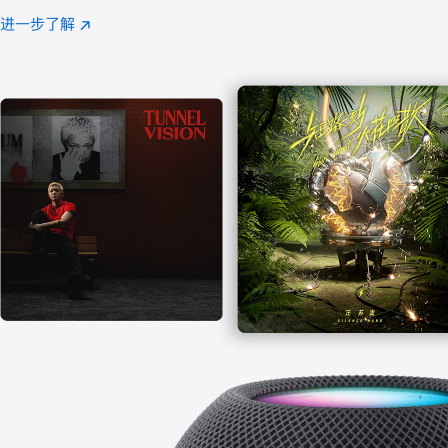
注
进一步了解
Apple
(在
Music
新
窗
口
中
打
开)