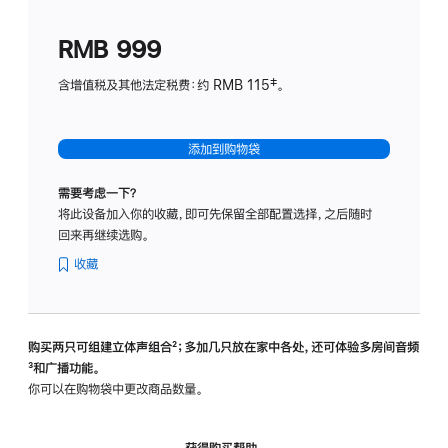
划
(适
RMB 999
用
于
含增值税及其他法定税费：约 RMB 115‡。
HomeP
mini)
添加到购物袋
需要考虑一下？
将此设备加入你的收藏，即可先保留全部配置选择，之后随时
回来再继续选购。
收藏
购买两只可组建立体声组合
脚
²；多加几只放在家中各处，还可体验多‍房‍间音频
脚
³和广播功能。
注
注
你可以在购物袋中更改商品数量。
获得购买帮助，