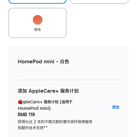
橙色
HomePod mini - 白色
添加 AppleCare+ 服务计划
AppleCare+ 服务计划 (适用于
AppleC
添加
HomePod mini)
服
RMB 119
务
获得长达 2 年的不限次数的意外损坏保修服务
和额外技术支持
脚
**
计
注