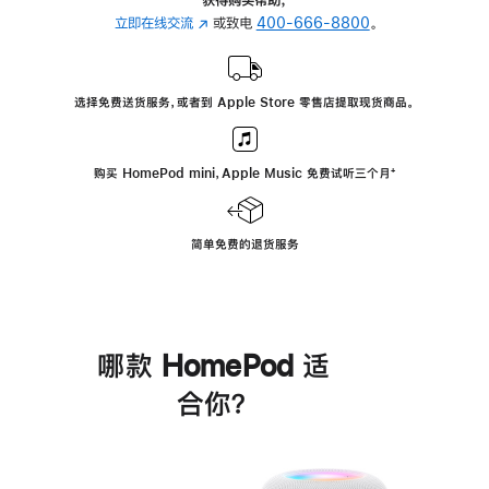
立即在线交流
(在
或致电
400-666-8800
。
新
窗
口
选择免费送货服务，或者到 Apple Store 零售店提取现货商品。
中
打
开)
购买 HomePod mini，Apple Music 免费试听三个月
脚
⁺
注
简单免费的退货服务
哪款 HomePod 适
合你？
进
一
步