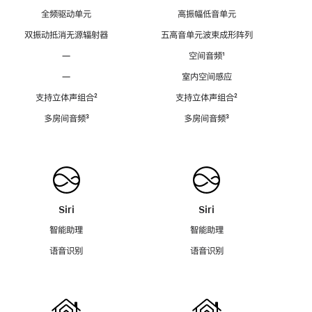
全频驱动单元
高振幅低音单元
双振动抵消无源辐射器
五高音单元波束成形阵列
—
空间音频
脚
¹
注
—
室内空间感应
支持立体声组合
脚
²
支持立体声组合
脚
²
注
注
多房间音频
脚
³
多房间音频
脚
³
注
注
Siri
Siri
智能助理
智能助理
语音识别
语音识别