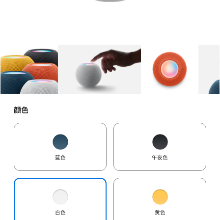
图库
图像
1
图库
图像
2
图库
图像
3
颜色
蓝色
午夜色
白色
黄色