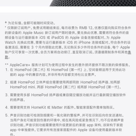
网
脚
‡ 为近似值。金额可能随时间变动。
注
页
⁺ 仅限新订阅用户。免费试用期结束后，每月收费为 RMB 12。优惠仅面向购买符合条件
页
的新设备的 Apple Music 新订阅用户限时提供。要兑换此优惠，需要将符合条件的音
频设备与运行最新版本 iOS 或 iPadOS 的 Apple 设备连接或配对。为 Apple
脚
Watch 兑换此优惠，需要与运行最新版本 iOS 的 iPhone 连接或配对。符合条件的设
备激活后，需要在 3 个月内领取此优惠。无论购买多少件符合条件的设备，每个 Apple
账户仅可享受一次优惠。会员方案将自动续订，直至取消订阅。须遵循限制条件和其他
条
款
。
(在
新
** AppleCare+ 服务计划可为使用过程中发生的意外损坏提供不限次数的保修服务。
窗
在 HomePod (第二代) 和 HomePod (第一代) 上，空间音频适用于支持此功
口
能的 app 中的兼容内容。并非所有内容都支持杜比全景声。
中
打
组建 HomePod 立体声组合需要使用两部同款 HomePod 扬声器，如两部
开)
HomePod mini、两部 HomePod (第二代) 或两部 HomePod (第一代)。
需要使用多部 HomePod 扬声器或兼容隔空播放功能并运行最新隔空播放软件
的扬声器。
需要使用支持 HomeKit 或 Matter 的配件。智能家居配件需单独购买。
声音识别功能可检测到烟雾和一氧化碳的警报声，并可在识别后向你发送通知。
当用户身处可能受到伤害的环境中，或在高风险或紧急情况下，均不应依赖声音
识别功能。声音识别功能需要使用升级更新后的家庭 app 架构，该架构于家庭
app 中单独提供。它要求所有连接家居配件的 Apple 设备均使用最新版本软
件。