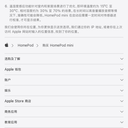
温湿度感应功能针对室内和家居场景进行了优化，即环境温度约为 15ºC 至
30ºC、相对湿度约为 30% 至 70% 的场景。在长时间以高音量播放音频等情
况下，准确性可能会降低。HomePod mini 在启动后需要一定时间对传感器进
行校准，才可显示结果。
我们会使用你所在位置，为你更快显示送货选项。我们通过你的 IP 地址，或者你在上次
访问 Apple 网站时输入的位置信息，找到了你的位置。
HomePod
购买 HomePod mini
Apple
选购及了解
Apple 钱包
账户
娱乐
Apple Store 商店
商务应用
教育应用