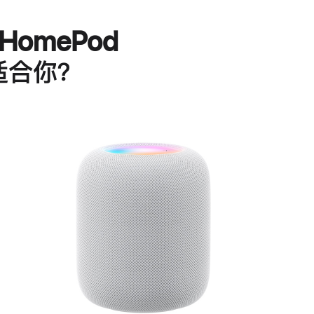
HomePod
适合你？
进
一
步
了
解
HomePod<