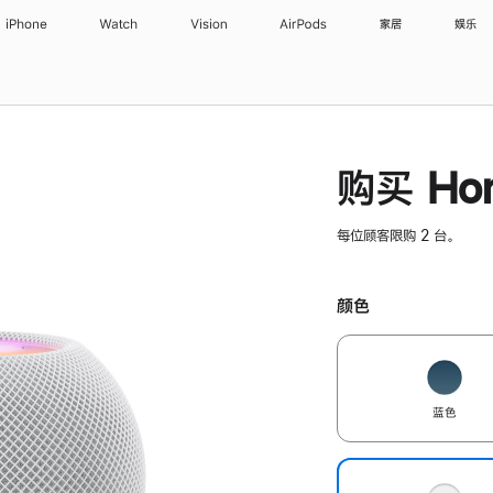
iPhone
Watch
Vision
AirPods
家居
娱乐
购买 Hom
每位顾客限购 2 台。
颜色
蓝色