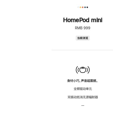
HomePod mini
RMB 999
HomePod
当前浏览
mini
身材小巧，声音超震撼。
全频驱动单元
双振动抵消无源辐射器
—