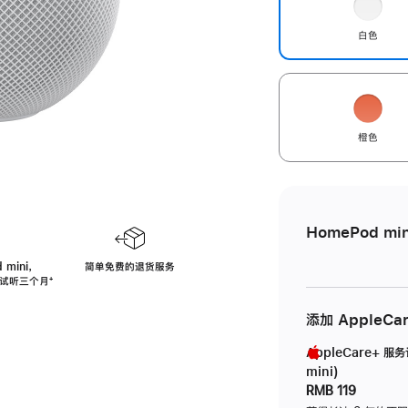
白色
橙色
HomePod min
 mini，
简单免费的退货服务
免费试听三个月
脚
⁺
注
添加 AppleCa
AppleCare+ 服
mini)
RMB 119