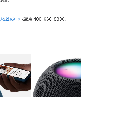
数量。
即在线交流
(在
或致电
400-666-8800。
新
窗
口
中
打
开)
库
图像
4
图库
图像
5