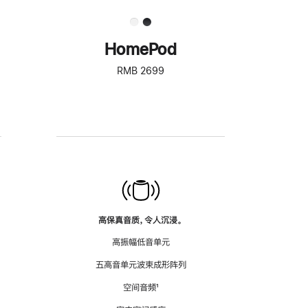
HomePod
RMB 2699
高保真音质，令人沉浸。
高振幅低音单元
五高音单元波束成形阵列
空间音频
脚
¹
注