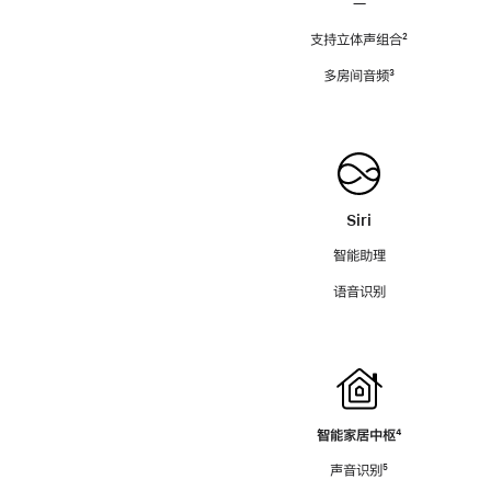
—
支持立体声组合
脚
²
注
多房间音频
脚
³
注
Siri
智能助理
语音识别
智能家居中枢
脚
⁴
注
声音识别
脚
⁵