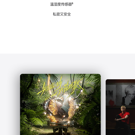
注
温湿度传感器
脚
⁶
注
私密又安全