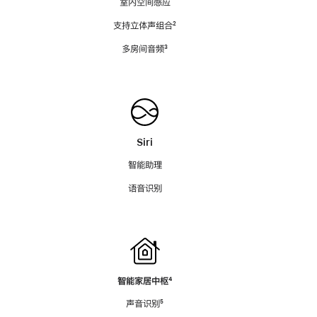
室内空间感应
支持立体声组合
脚
²
注
多房间音频
脚
³
注
Siri
智能助理
语音识别
智能家居中枢
脚
⁴
注
声音识别
脚
⁵