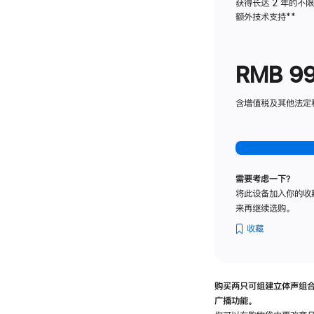
获得长达 2 年的不
额外技术支持
脚
**
注
RMB 9
含增值税及其他法定税费
需要考虑一下？
将此设备加入你的收
来再继续选购。
收藏
购买两只可组建立体声组
广播功能。