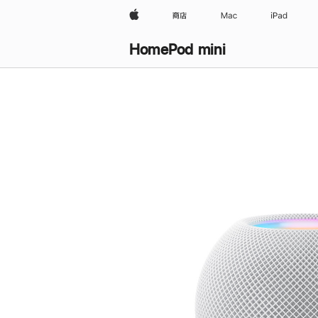
Apple
商店
Mac
iPad
HomePod mini
购
买
HomePod mini