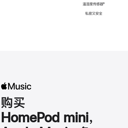
注
温湿度传感器
脚
⁶
注
私密又安全
购买
HomePod mini，