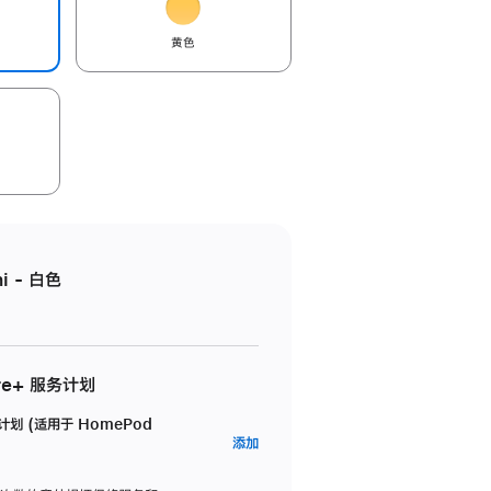
黄色
i - 白色
re+ 服务计划
务计划 (适用于 HomePod
AppleCare+
添加
服