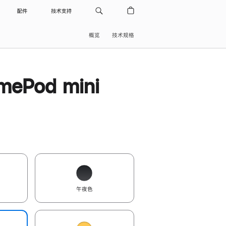
配件
技术支持
概览
技术规格
ePod mini
午夜色