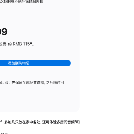
务
限次数的意外损坏保修服务和
计
划
(适
99
用
于
：约 RMB 115‡。
HomePod
mini)
添加到购物袋
藏，即可先保留全部配置选择，之后随时回
合
脚
²；多加几只放在家中各处，还可体验多‍房‍间音频
脚
³和
注
注