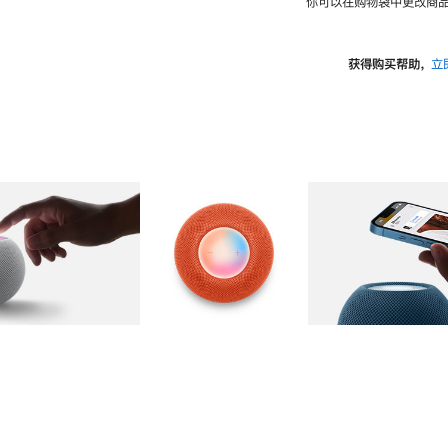
你可以在购物袋中更改商品
获得购买帮助，
立
图库
图像
2
图库
图像
3
图