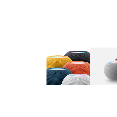
图库
图像
1