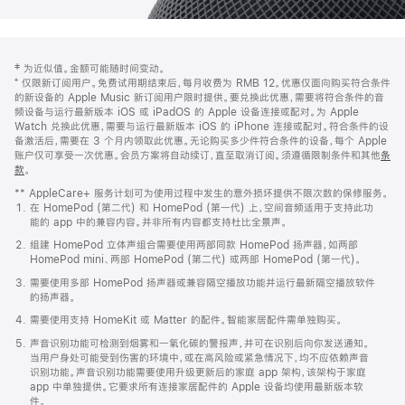
网
脚
‡ 为近似值。金额可能随时间变动。
注
页
⁺ 仅限新订阅用户。免费试用期结束后，每月收费为 RMB 12。优惠仅面向购买符合条件
页
的新设备的 Apple Music 新订阅用户限时提供。要兑换此优惠，需要将符合条件的音
频设备与运行最新版本 iOS 或 iPadOS 的 Apple 设备连接或配对。为 Apple
脚
Watch 兑换此优惠，需要与运行最新版本 iOS 的 iPhone 连接或配对。符合条件的设
备激活后，需要在 3 个月内领取此优惠。无论购买多少件符合条件的设备，每个 Apple
账户仅可享受一次优惠。会员方案将自动续订，直至取消订阅。须遵循限制条件和其他
条
款
。
(在
新
** AppleCare+ 服务计划可为使用过程中发生的意外损坏提供不限次数的保修服务。
窗
在 HomePod (第二代) 和 HomePod (第一代) 上，空间音频适用于支持此功
口
能的 app 中的兼容内容。并非所有内容都支持杜比全景声。
中
打
组建 HomePod 立体声组合需要使用两部同款 HomePod 扬声器，如两部
开)
HomePod mini、两部 HomePod (第二代) 或两部 HomePod (第一代)。
需要使用多部 HomePod 扬声器或兼容隔空播放功能并运行最新隔空播放软件
的扬声器。
需要使用支持 HomeKit 或 Matter 的配件。智能家居配件需单独购买。
声音识别功能可检测到烟雾和一氧化碳的警报声，并可在识别后向你发送通知。
当用户身处可能受到伤害的环境中，或在高风险或紧急情况下，均不应依赖声音
识别功能。声音识别功能需要使用升级更新后的家庭 app 架构，该架构于家庭
app 中单独提供。它要求所有连接家居配件的 Apple 设备均使用最新版本软
件。