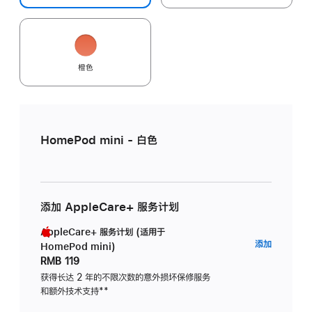
橙色
HomePod mini - 白色
添加 AppleCare+ 服务计划
AppleCare+ 服务计划 (适用于
AppleC
添加
HomePod mini)
服
RMB 119
务
获得长达 2 年的不限次数的意外损坏保修服务
和额外技术支持
脚
**
计
注