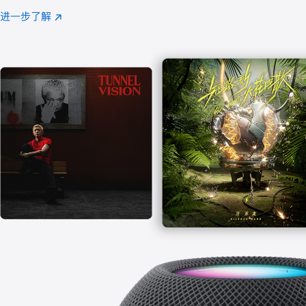
注
进一步了解
Apple
(在
Music
新
窗
口
中
打
开)