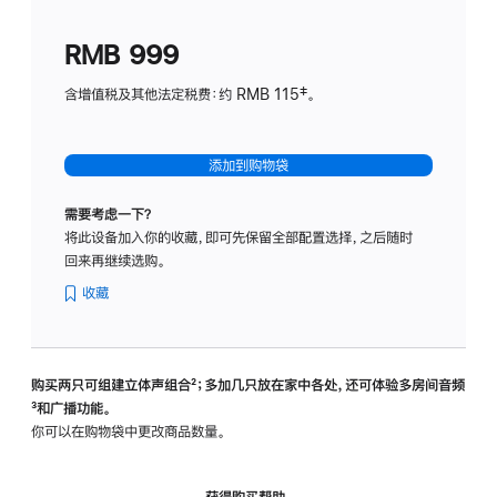
划
(适
RMB 999
用
于
含增值税及其他法定税费：约 RMB 115‡。
HomeP
mini)
添加到购物袋
需要考虑一下？
将此设备加入你的收藏，即可先保留全部配置选择，之后随时
回来再继续选购。
收藏
购买两只可组建立体声组合
脚
²；多加几只放在家中各处，还可体验多‍房‍间音频
脚
³和广播功能。
注
注
你可以在购物袋中更改商品数量。
获得购买帮助，