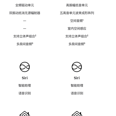
全频驱动单元
高振幅低音单元
双振动抵消无源辐射器
五高音单元波束成形阵列
—
空间音频
脚
¹
注
—
室内空间感应
支持立体声组合
脚
²
支持立体声组合
脚
²
注
注
多房间音频
脚
³
多房间音频
脚
³
注
注
Siri
Siri
智能助理
智能助理
语音识别
语音识别