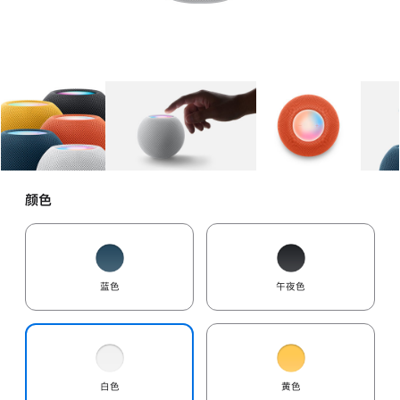
图库
图像
1
图库
图像
2
图库
图像
3
颜色
蓝色
午夜色
白色
黄色