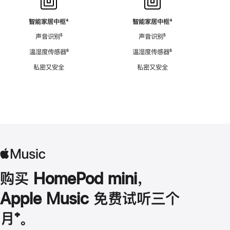
智能家居中枢
脚
⁴
智能家居中枢
脚
⁴
注
注
声音识别
脚
⁵
声音识别
脚
⁵
注
注
温湿度传感器
脚
⁶
温湿度传感器
脚
⁶
注
注
私密又安全
私密又安全
购买 HomePod mini，
Apple Music 免费试听三个
月
脚
⁺。