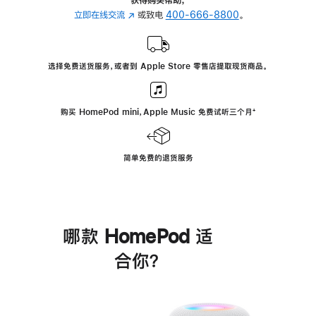
立即在线交流
(在
或致电
400-666-8800
。
新
窗
口
选择免费送货服务，或者到 Apple Store 零售店提取现货商品。
中
打
开)
购买 HomePod mini，Apple Music 免费试听三个月
脚
⁺
注
简单免费的退货服务
哪款 HomePod 适
合你？
进
一
步