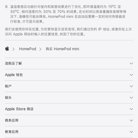
温湿度感应功能针对室内和家居场景进行了优化，即环境温度约为 15ºC 至
30ºC、相对湿度约为 30% 至 70% 的场景。在长时间以高音量播放音频等情
况下，准确性可能会降低。HomePod mini 在启动后需要一定时间对传感器进
行校准，才可显示结果。
我们会使用你所在位置，为你更快显示送货选项。我们通过你的 IP 地址，或者你在上次
访问 Apple 网站时输入的位置信息，找到了你的位置。
HomePod
购买 HomePod mini
Apple
选购及了解
Apple 钱包
账户
娱乐
Apple Store 商店
商务应用
教育应用