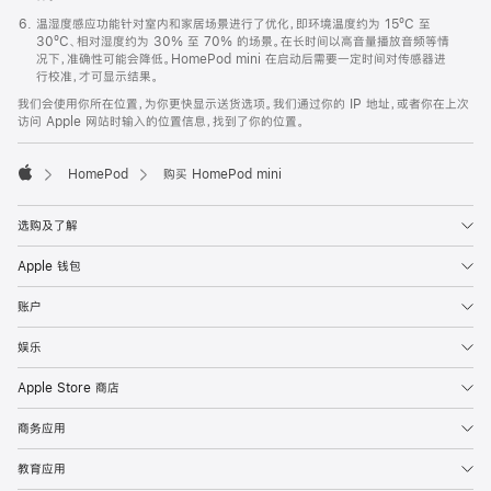
温湿度感应功能针对室内和家居场景进行了优化，即环境温度约为 15ºC 至
30ºC、相对湿度约为 30% 至 70% 的场景。在长时间以高音量播放音频等情
况下，准确性可能会降低。HomePod mini 在启动后需要一定时间对传感器进
行校准，才可显示结果。
我们会使用你所在位置，为你更快显示送货选项。我们通过你的 IP 地址，或者你在上次
访问 Apple 网站时输入的位置信息，找到了你的位置。
HomePod
购买 HomePod mini
Apple
选购及了解
Apple 钱包
账户
娱乐
Apple Store 商店
商务应用
教育应用