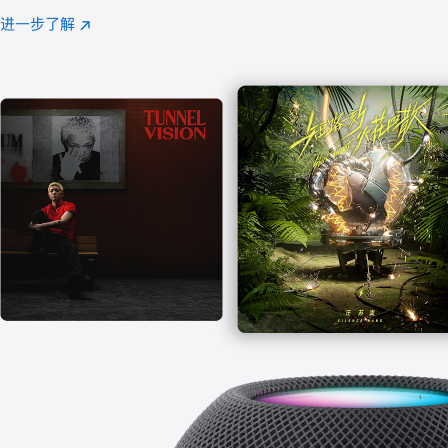
注
进一步了解
Apple
(在
Music
新
窗
口
中
打
开)