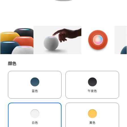
图库
图像
1
图库
图像
2
图库
图像
3
颜色
蓝色
午夜色
白色
黄色