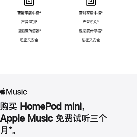
智能家居中枢
脚
⁴
智能家居中枢
脚
⁴
注
注
声音识别
脚
⁵
声音识别
脚
⁵
注
注
温湿度传感器
脚
⁶
温湿度传感器
脚
⁶
注
注
私密又安全
私密又安全
购买 HomePod mini，
Apple Music 免费试听三个
月
脚
⁺。