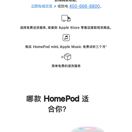
立即在线交流
(在
或致电
400-666-8800
。
新
窗
口
选择免费送货服务，或者到 Apple Store 零售店提取现货商品。
中
打
开)
购买 HomePod mini，Apple Music 免费试听三个月
脚
⁺
注
简单免费的退货服务
哪款 HomePod 适
合你？
进
一
步