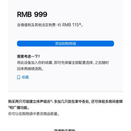
划
(适
RMB 999
用
于
含增值税及其他法定税费：约 RMB 115‡。
HomeP
mini)
添加到购物袋
需要考虑一下？
将此设备加入你的收藏，即可先保留全部配置选择，之后随时
回来再继续选购。
收藏
购买两只可组建立体声组合
脚
²；多加几只放在家中各处，还可体验多‍房‍间音频
脚
³和广播功能。
注
注
你可以在购物袋中更改商品数量。
获得购买帮助，