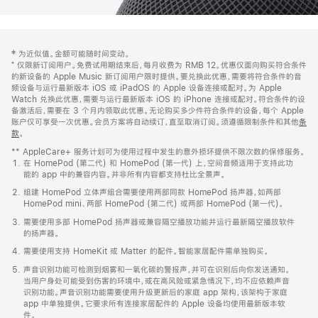
网
脚
‡ 为近似值。金额可能随时间变动。
注
页
⁺ 仅限新订阅用户。免费试用期结束后，每月收费为 RMB 12。优惠仅面向购买符合条件
页
的新设备的 Apple Music 新订阅用户限时提供。要兑换此优惠，需要将符合条件的音
频设备与运行最新版本 iOS 或 iPadOS 的 Apple 设备连接或配对。为 Apple
脚
Watch 兑换此优惠，需要与运行最新版本 iOS 的 iPhone 连接或配对。符合条件的设
备激活后，需要在 3 个月内领取此优惠。无论购买多少件符合条件的设备，每个 Apple
账户仅可享受一次优惠。会员方案将自动续订，直至取消订阅。须遵循限制条件和其他
条
款
。
(在
新
** AppleCare+ 服务计划可为使用过程中发生的意外损坏提供不限次数的保修服务。
窗
在 HomePod (第二代) 和 HomePod (第一代) 上，空间音频适用于支持此功
口
能的 app 中的兼容内容。并非所有内容都支持杜比全景声。
中
打
组建 HomePod 立体声组合需要使用两部同款 HomePod 扬声器，如两部
开)
HomePod mini、两部 HomePod (第二代) 或两部 HomePod (第一代)。
需要使用多部 HomePod 扬声器或兼容隔空播放功能并运行最新隔空播放软件
的扬声器。
需要使用支持 HomeKit 或 Matter 的配件。智能家居配件需单独购买。
声音识别功能可检测到烟雾和一氧化碳的警报声，并可在识别后向你发送通知。
当用户身处可能受到伤害的环境中，或在高风险或紧急情况下，均不应依赖声音
识别功能。声音识别功能需要使用升级更新后的家庭 app 架构，该架构于家庭
app 中单独提供。它要求所有连接家居配件的 Apple 设备均使用最新版本软
件。