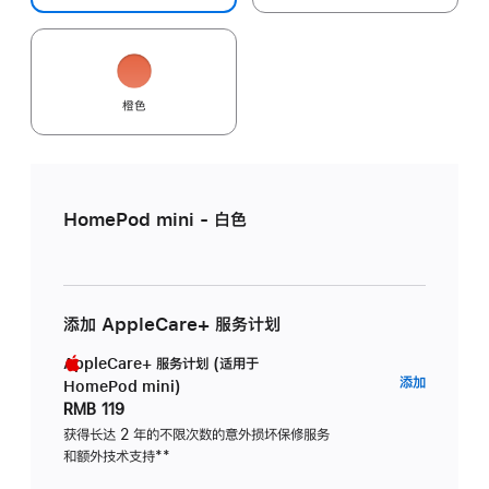
橙色
HomePod mini - 白色
添加 AppleCare+ 服务计划
AppleCare+ 服务计划 (适用于
AppleC
添加
HomePod mini)
服
RMB 119
务
获得长达 2 年的不限次数的意外损坏保修服务
和额外技术支持
脚
**
计
注