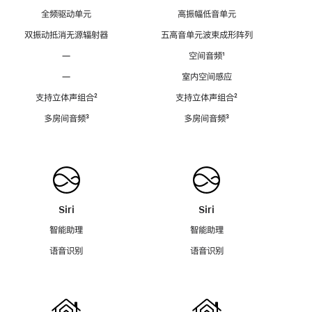
全频驱动单元
高振幅低音单元
双振动抵消无源辐射器
五高音单元波束成形阵列
—
空间音频
脚
¹
注
—
室内空间感应
支持立体声组合
脚
²
支持立体声组合
脚
²
注
注
多房间音频
脚
³
多房间音频
脚
³
注
注
Siri
Siri
智能助理
智能助理
语音识别
语音识别