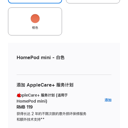
橙色
HomePod mini - 白色
添加 AppleCare+ 服务计划
AppleCare+ 服务计划 (适用于
AppleC
添加
HomePod mini)
服
RMB 119
务
获得长达 2 年的不限次数的意外损坏保修服务
和额外技术支持
脚
**
计
注