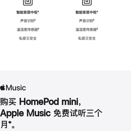
智能家居中枢
脚
⁴
智能家居中枢
脚
⁴
注
注
声音识别
脚
⁵
声音识别
脚
⁵
注
注
温湿度传感器
脚
⁶
温湿度传感器
脚
⁶
注
注
私密又安全
私密又安全
购买 HomePod mini，
Apple Music 免费试听三个
月
脚
⁺。