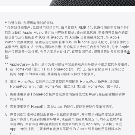
网
脚
‡ 为近似值。金额可能随时间变动。
注
页
⁺ 仅限新订阅用户。免费试用期结束后，每月收费为 RMB 12。优惠仅面向购买符合条件
页
的新设备的 Apple Music 新订阅用户限时提供。要兑换此优惠，需要将符合条件的音
频设备与运行最新版本 iOS 或 iPadOS 的 Apple 设备连接或配对。为 Apple
脚
Watch 兑换此优惠，需要与运行最新版本 iOS 的 iPhone 连接或配对。符合条件的设
备激活后，需要在 3 个月内领取此优惠。无论购买多少件符合条件的设备，每个 Apple
账户仅可享受一次优惠。会员方案将自动续订，直至取消订阅。须遵循限制条件和其他
条
款
。
(在
新
** AppleCare+ 服务计划可为使用过程中发生的意外损坏提供不限次数的保修服务。
窗
在 HomePod (第二代) 和 HomePod (第一代) 上，空间音频适用于支持此功
口
能的 app 中的兼容内容。并非所有内容都支持杜比全景声。
中
打
组建 HomePod 立体声组合需要使用两部同款 HomePod 扬声器，如两部
开)
HomePod mini、两部 HomePod (第二代) 或两部 HomePod (第一代)。
需要使用多部 HomePod 扬声器或兼容隔空播放功能并运行最新隔空播放软件
的扬声器。
需要使用支持 HomeKit 或 Matter 的配件。智能家居配件需单独购买。
声音识别功能可检测到烟雾和一氧化碳的警报声，并可在识别后向你发送通知。
当用户身处可能受到伤害的环境中，或在高风险或紧急情况下，均不应依赖声音
识别功能。声音识别功能需要使用升级更新后的家庭 app 架构，该架构于家庭
app 中单独提供。它要求所有连接家居配件的 Apple 设备均使用最新版本软
件。