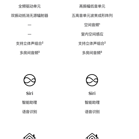
全频驱动单元
高振幅低音单元
双振动抵消无源辐射器
五高音单元波束成形阵列
—
空间音频
脚
¹
注
—
室内空间感应
支持立体声组合
脚
²
支持立体声组合
脚
²
注
注
多房间音频
脚
³
多房间音频
脚
³
注
注
Siri
Siri
智能助理
智能助理
语音识别
语音识别