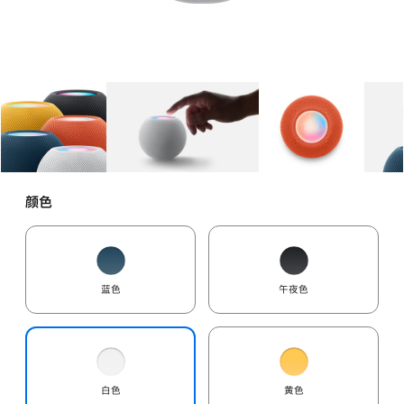
图库
图像
1
图库
图像
2
图库
图像
3
颜色
蓝色
午夜色
白色
黄色