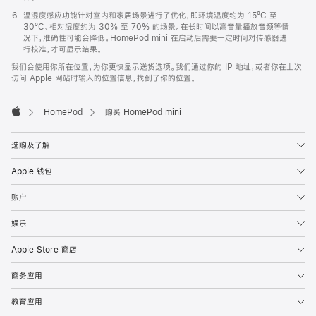
温湿度感应功能针对室内和家居场景进行了优化，即环境温度约为 15ºC 至
30ºC、相对湿度约为 30% 至 70% 的场景。在长时间以高音量播放音频等情
况下，准确性可能会降低。HomePod mini 在启动后需要一定时间对传感器进
行校准，才可显示结果。
我们会使用你所在位置，为你更快显示送货选项。我们通过你的 IP 地址，或者你在上次
访问 Apple 网站时输入的位置信息，找到了你的位置。
HomePod
购买 HomePod mini
Apple
选购及了解
Apple 钱包
账户
娱乐
Apple Store 商店
商务应用
教育应用