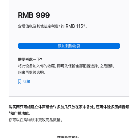
划
(适
RMB 999
用
于
含增值税及其他法定税费：约 RMB 115‡。
HomeP
mini)
添加到购物袋
需要考虑一下？
将此设备加入你的收藏，即可先保留全部配置选择，之后随时
回来再继续选购。
收藏
购买两只可组建立体声组合
脚
²；多加几只放在家中各处，还可体验多‍房‍间音频
脚
³和广播功能。
注
注
你可以在购物袋中更改商品数量。
获得购买帮助，