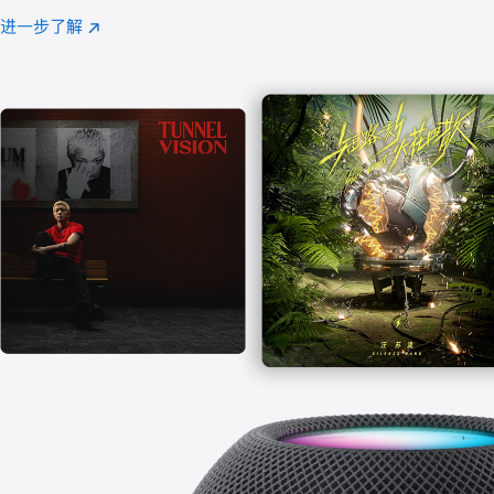
注
进一步了解
Apple
(在
Music
新
窗
口
中
打
开)