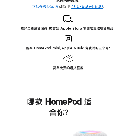
立即在线交流
(在
或致电
400-666-8800
。
新
窗
口
选择免费送货服务，或者到 Apple Store 零售店提取现货商品。
中
打
开)
购买 HomePod mini，Apple Music 免费试听三个月
脚
⁺
注
简单免费的退货服务
哪款 HomePod 适
合你？
进
一
步