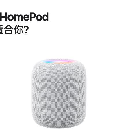
HomePod
适合你？
进
一
步
了
解
HomePod<