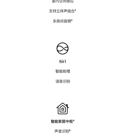
室内空间感应
支持立体声组合
脚
²
注
多房间音频
脚
³
注
Siri
智能助理
语音识别
智能家居中枢
脚
⁴
注
声音识别
脚
⁵