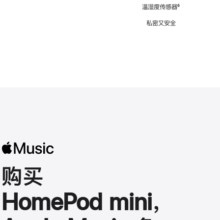
注
温湿度传感器
脚
⁶
注
私密又安全
购买
HomePod mini，