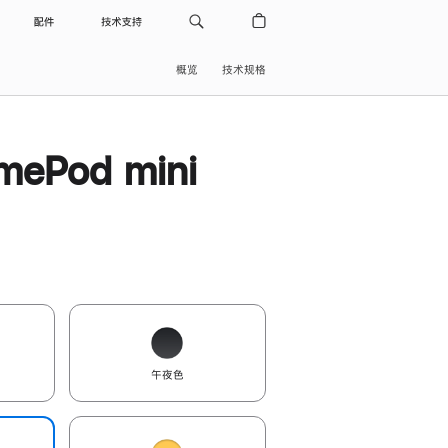
配件
技术支持
概览
技术规格
ePod mini
午夜色