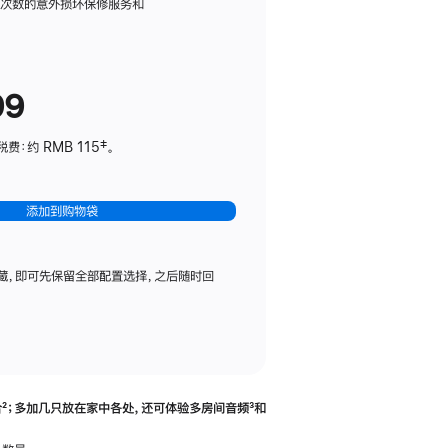
务
限次数的意外损坏保修服务和
计
划
(适
99
用
于
：约 RMB 115‡。
HomePod
mini)
添加到购物袋
藏，即可先保留全部配置选择，之后随时回
合
脚
²；多加几只放在家中各处，还可体验多‍房‍间音频
脚
³和
注
注