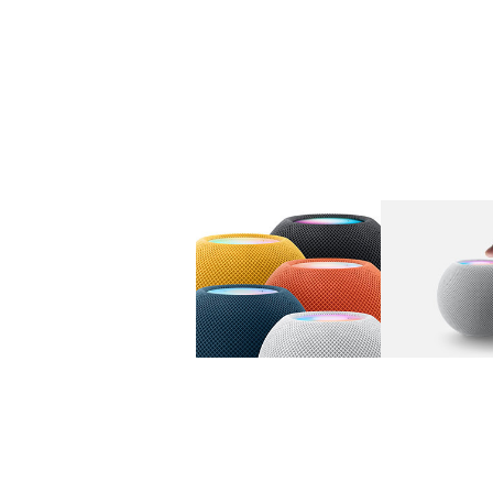
图库
图像
1