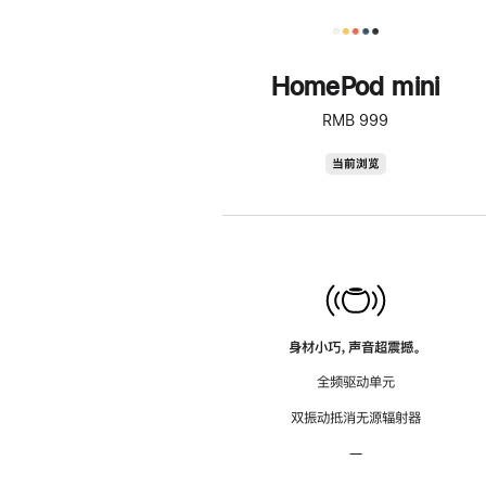
HomePod mini
RMB 999
HomePod
当前浏览
mini
身材小巧，声音超震撼。
全频驱动单元
双振动抵消无源辐射器
—