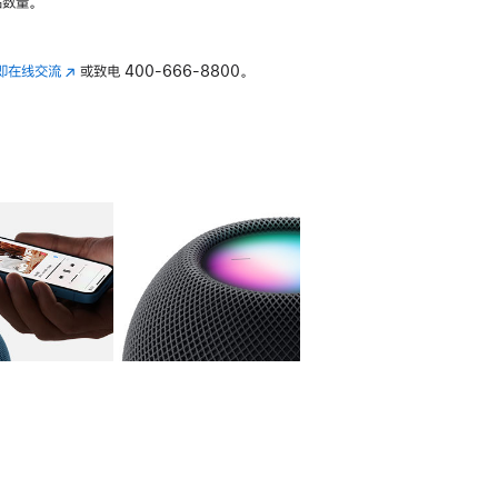
数量。
即在线交流
(在
或致电
400-666-8800。
新
窗
口
中
打
开)
库
图像
4
图库
图像
5