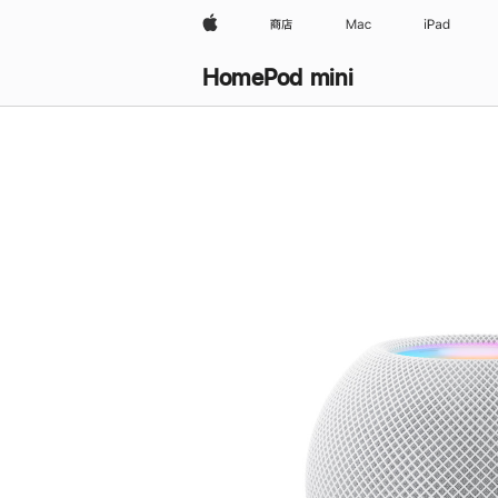
Apple
商店
Mac
iPad
HomePod mini
购
买
HomePod mini