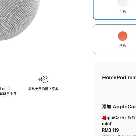
白色
橙色
HomePod min
 mini，
简单免费的退货服务
免费试听三个月
脚
⁺
注
添加 AppleCa
AppleCare+ 服
mini)
RMB 119