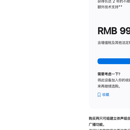
获得长达 2 年的不
额外技术支持
脚
**
注
RMB 9
含增值税及其他法定税费
需要考虑一下？
将此设备加入你的收
来再继续选购。
收藏
购买两只可组建立体声组
广播功能。