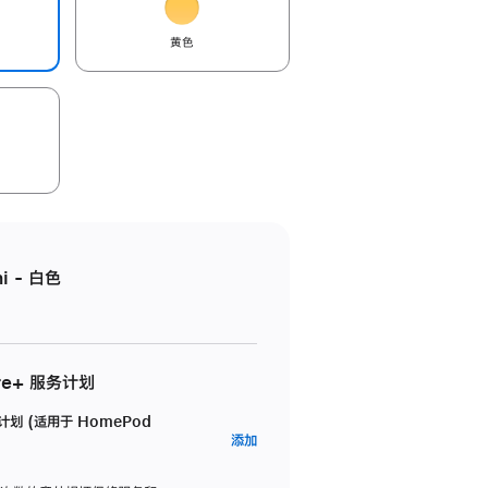
黄色
i - 白色
re+ 服务计划
务计划 (适用于 HomePod
AppleCare+
添加
服