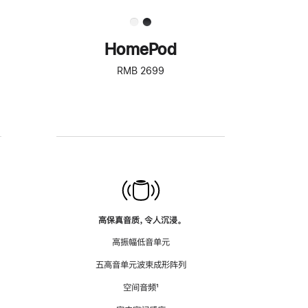
HomePod
RMB 2699
高保真音质，令人沉浸。
高振幅低音单元
五高音单元波束成形阵列
空间音频
脚
¹
注