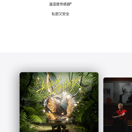
注
温湿度传感器
脚
⁶
注
私密又安全