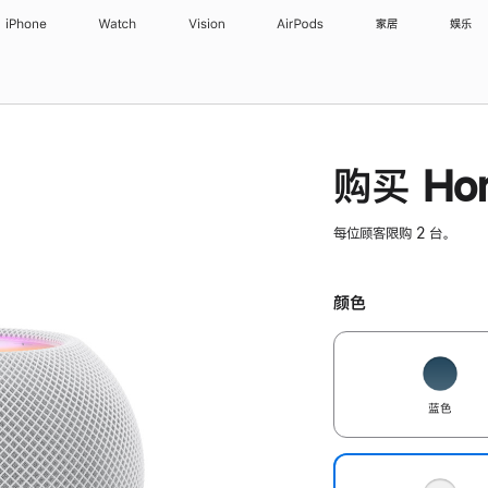
iPhone
Watch
Vision
AirPods
家居
娱乐
购买 Hom
每位顾客限购 2 台。
颜色
蓝色