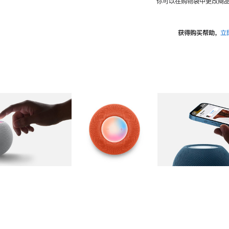
你可以在购物袋中更改商品
获得购买帮助，
立
图库
图像
2
图库
图像
3
图