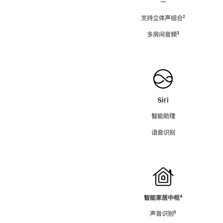
—
支持立体声组合
脚
²
注
多房间音频
脚
³
注
Siri
智能助理
语音识别
智能家居中枢
脚
⁴
注
声音识别
脚
⁵