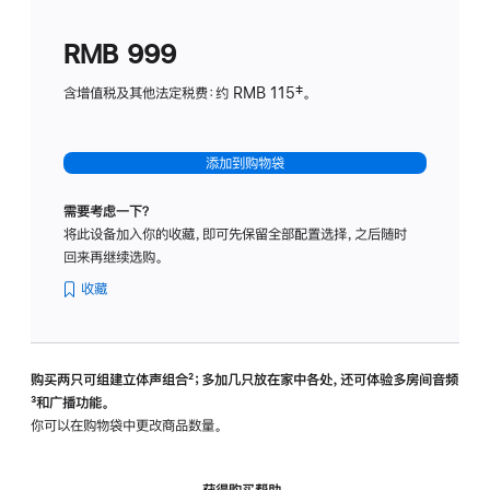
划
(适
RMB 999
用
于
含增值税及其他法定税费：约 RMB 115‡。
HomeP
mini)
添加到购物袋
需要考虑一下？
将此设备加入你的收藏，即可先保留全部配置选择，之后随时
回来再继续选购。
收藏
购买两只可组建立体声组合
脚
²；多加几只放在家中各处，还可体验多‍房‍间音频
脚
³和广播功能。
注
注
你可以在购物袋中更改商品数量。
获得购买帮助，