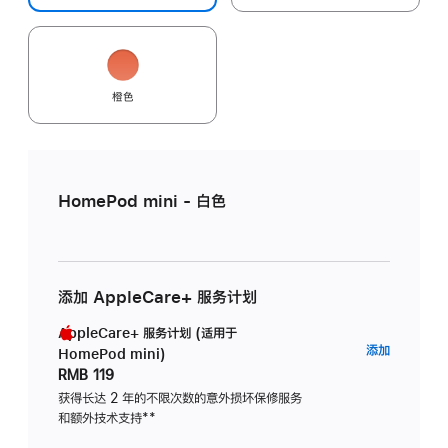
橙色
HomePod mini - 白色
添加 AppleCare+ 服务计划
AppleCare+ 服务计划 (适用于
AppleC
添加
HomePod mini)
服
RMB 119
务
获得长达 2 年的不限次数的意外损坏保修服务
和额外技术支持
脚
**
计
注