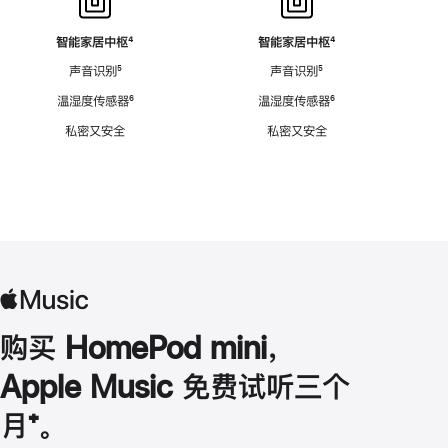
智能家居中枢
脚
⁴
智能家居中枢
脚
⁴
注
注
声音识别
脚
⁵
声音识别
脚
⁵
注
注
温湿度传感器
脚
⁶
温湿度传感器
脚
⁶
注
注
私密又安全
私密又安全
购买 HomePod mini，
Apple Music 免费试听三个
月
脚
⁺。