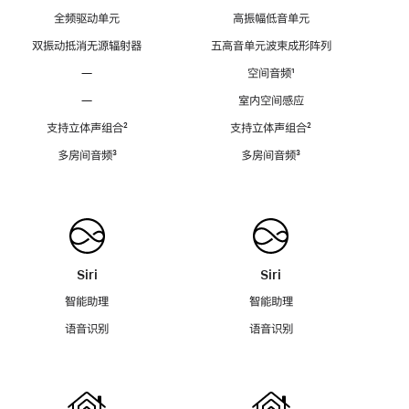
全频驱动单元
高振幅低音单元
双振动抵消无源辐射器
五高音单元波束成形阵列
—
空间音频
脚
¹
注
—
室内空间感应
支持立体声组合
脚
²
支持立体声组合
脚
²
注
注
多房间音频
脚
³
多房间音频
脚
³
注
注
Siri
Siri
智能助理
智能助理
语音识别
语音识别