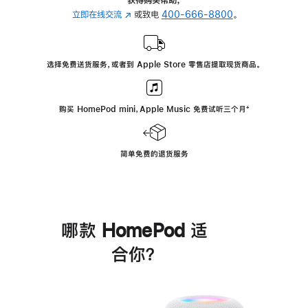
立即在线交流
(在
或致电
400-666-8800
。
新
窗
口
选择免费送货服务，或者到 Apple Store 零售店提取现货商品。
中
打
开)
购买 HomePod mini，Apple Music 免费试听三个月
脚
⁺
注
简单免费的退货服务
哪款 HomePod 适
合你？
进
一
步