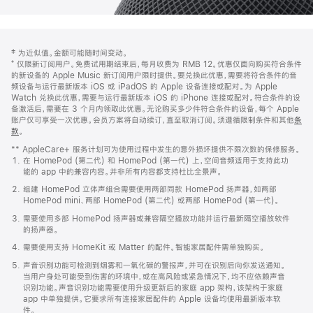
网
脚
‡ 为近似值。金额可能随时间变动。
注
页
⁺ 仅限新订阅用户。免费试用期结束后，每月收费为 RMB 12。优惠仅面向购买符合条件
页
的新设备的 Apple Music 新订阅用户限时提供。要兑换此优惠，需要将符合条件的音
频设备与运行最新版本 iOS 或 iPadOS 的 Apple 设备连接或配对。为 Apple
脚
Watch 兑换此优惠，需要与运行最新版本 iOS 的 iPhone 连接或配对。符合条件的设
备激活后，需要在 3 个月内领取此优惠。无论购买多少件符合条件的设备，每个 Apple
账户仅可享受一次优惠。会员方案将自动续订，直至取消订阅。须遵循限制条件和其他
条
款
。
(在
新
** AppleCare+ 服务计划可为使用过程中发生的意外损坏提供不限次数的保修服务。
窗
在 HomePod (第二代) 和 HomePod (第一代) 上，空间音频适用于支持此功
口
能的 app 中的兼容内容。并非所有内容都支持杜比全景声。
中
打
组建 HomePod 立体声组合需要使用两部同款 HomePod 扬声器，如两部
开)
HomePod mini、两部 HomePod (第二代) 或两部 HomePod (第一代)。
需要使用多部 HomePod 扬声器或兼容隔空播放功能并运行最新隔空播放软件
的扬声器。
需要使用支持 HomeKit 或 Matter 的配件。智能家居配件需单独购买。
声音识别功能可检测到烟雾和一氧化碳的警报声，并可在识别后向你发送通知。
当用户身处可能受到伤害的环境中，或在高风险或紧急情况下，均不应依赖声音
识别功能。声音识别功能需要使用升级更新后的家庭 app 架构，该架构于家庭
app 中单独提供。它要求所有连接家居配件的 Apple 设备均使用最新版本软
件。