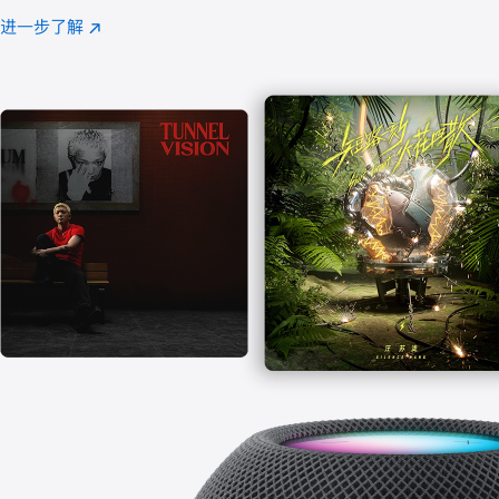
注
进一步了解
Apple
(在
Music
新
窗
口
中
打
开)