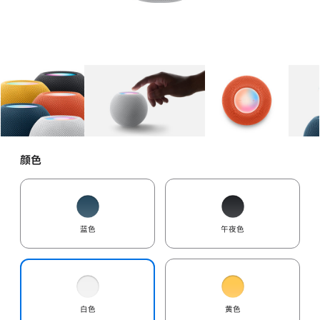
图库
图像
1
图库
图像
2
图库
图像
3
颜色
蓝色
午夜色
白色
黄色