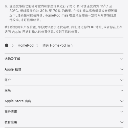
温湿度感应功能针对室内和家居场景进行了优化，即环境温度约为 15ºC 至
30ºC、相对湿度约为 30% 至 70% 的场景。在长时间以高音量播放音频等情
况下，准确性可能会降低。HomePod mini 在启动后需要一定时间对传感器进
行校准，才可显示结果。
我们会使用你所在位置，为你更快显示送货选项。我们通过你的 IP 地址，或者你在上次
访问 Apple 网站时输入的位置信息，找到了你的位置。
HomePod
购买 HomePod mini
Apple
选购及了解
Apple 钱包
账户
娱乐
Apple Store 商店
商务应用
教育应用