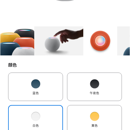
图库
图像
1
图库
图像
2
图库
图像
3
颜色
蓝色
午夜色
白色
黄色