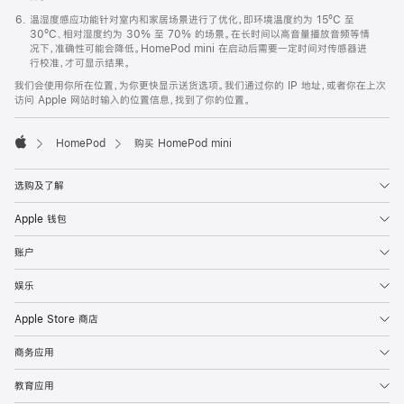
温湿度感应功能针对室内和家居场景进行了优化，即环境温度约为 15ºC 至
30ºC、相对湿度约为 30% 至 70% 的场景。在长时间以高音量播放音频等情
况下，准确性可能会降低。HomePod mini 在启动后需要一定时间对传感器进
行校准，才可显示结果。
我们会使用你所在位置，为你更快显示送货选项。我们通过你的 IP 地址，或者你在上次
访问 Apple 网站时输入的位置信息，找到了你的位置。
HomePod
购买 HomePod mini
Apple
选购及了解
Apple 钱包
账户
娱乐
Apple Store 商店
商务应用
教育应用