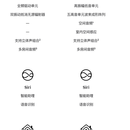
全频驱动单元
高振幅低音单元
双振动抵消无源辐射器
五高音单元波束成形阵列
—
空间音频
脚
¹
注
—
室内空间感应
支持立体声组合
脚
²
支持立体声组合
脚
²
注
注
多房间音频
脚
³
多房间音频
脚
³
注
注
Siri
Siri
智能助理
智能助理
语音识别
语音识别