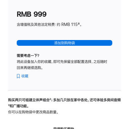
划
(适
RMB 999
用
于
含增值税及其他法定税费：约 RMB 115‡。
HomeP
mini)
添加到购物袋
需要考虑一下？
将此设备加入你的收藏，即可先保留全部配置选择，之后随时
回来再继续选购。
收藏
购买两只可组建立体声组合
脚
²；多加几只放在家中各处，还可体验多‍房‍间音频
脚
³和广播功能。
注
注
你可以在购物袋中更改商品数量。
获得购买帮助，