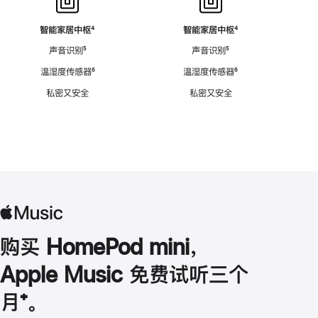
智能家居中枢
脚
⁴
智能家居中枢
脚
⁴
注
注
声音识别
脚
⁵
声音识别
脚
⁵
注
注
温湿度传感器
脚
⁶
温湿度传感器
脚
⁶
注
注
私密又安全
私密又安全
购买 HomePod mini，
Apple Music 免费试听三个
月
脚
⁺。