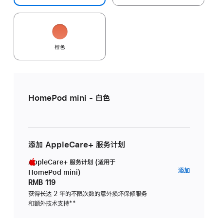
橙色
HomePod mini - 白色
添加 AppleCare+ 服务计划
AppleCare+ 服务计划 (适用于
AppleC
添加
HomePod mini)
服
RMB 119
务
获得长达 2 年的不限次数的意外损坏保修服务
和额外技术支持
脚
**
计
注