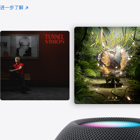
注
进一步了解
Apple
(在
Music
新
窗
口
中
打
开)