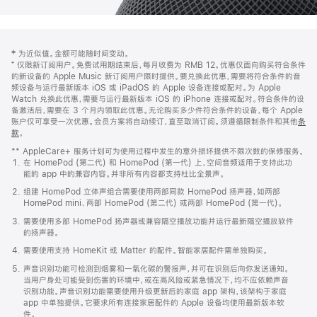
网
脚
‡ 为近似值。金额可能随时间变动。
注
页
⁺ 仅限新订阅用户。免费试用期结束后，每月收费为 RMB 12。优惠仅面向购买符合条件
页
的新设备的 Apple Music 新订阅用户限时提供。要兑换此优惠，需要将符合条件的音
频设备与运行最新版本 iOS 或 iPadOS 的 Apple 设备连接或配对。为 Apple
脚
Watch 兑换此优惠，需要与运行最新版本 iOS 的 iPhone 连接或配对。符合条件的设
备激活后，需要在 3 个月内领取此优惠。无论购买多少件符合条件的设备，每个 Apple
账户仅可享受一次优惠。会员方案将自动续订，直至取消订阅。须遵循限制条件和其他
条
款
。
(在
新
** AppleCare+ 服务计划可为使用过程中发生的意外损坏提供不限次数的保修服务。
窗
在 HomePod (第二代) 和 HomePod (第一代) 上，空间音频适用于支持此功
口
能的 app 中的兼容内容。并非所有内容都支持杜比全景声。
中
打
组建 HomePod 立体声组合需要使用两部同款 HomePod 扬声器，如两部
开)
HomePod mini、两部 HomePod (第二代) 或两部 HomePod (第一代)。
需要使用多部 HomePod 扬声器或兼容隔空播放功能并运行最新隔空播放软件
的扬声器。
需要使用支持 HomeKit 或 Matter 的配件。智能家居配件需单独购买。
声音识别功能可检测到烟雾和一氧化碳的警报声，并可在识别后向你发送通知。
当用户身处可能受到伤害的环境中，或在高风险或紧急情况下，均不应依赖声音
识别功能。声音识别功能需要使用升级更新后的家庭 app 架构，该架构于家庭
app 中单独提供。它要求所有连接家居配件的 Apple 设备均使用最新版本软
件。