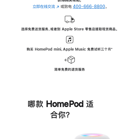
立即在线交流
(在
或致电
400-666-8800
。
新
窗
口
选择免费送货服务，或者到 Apple Store 零售店提取现货商品。
中
打
开)
购买 HomePod mini，Apple Music 免费试听三个月
脚
⁺
注
简单免费的退货服务
哪款 HomePod 适
合你？
进
一
步