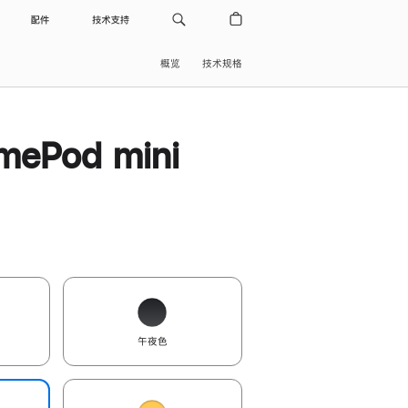
配件
技术支持
概览
技术规格
ePod mini
午夜色