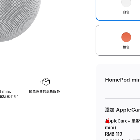
白色
橙色
HomePod min
 mini，
简单免费的退货服务
免费试听三个月
脚
⁺
注
添加 AppleCa
AppleCare+ 服
mini)
RMB 119