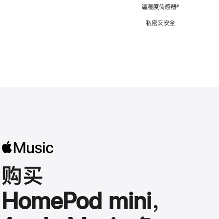
注
温湿度传感器
脚
⁶
注
私密又安全
购买
HomePod mini，