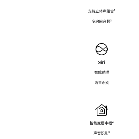
—
支持立体声组合
脚
²
注
多房间音频
脚
³
注
Siri
智能助理
语音识别
智能家居中枢
脚
⁴
注
声音识别
脚
⁵