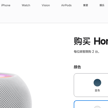
iPhone
Watch
Vision
AirPods
家居
娱乐
购买 Hom
每位顾客限购 2 台。
颜色
蓝色