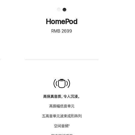
HomePod
RMB 2699
高保真音质，令人沉浸。
高振幅低音单元
五高音单元波束成形阵列
空间音频
脚
¹
注