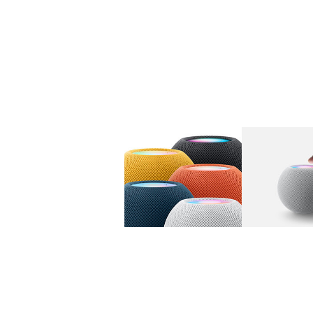
图库
图像
1