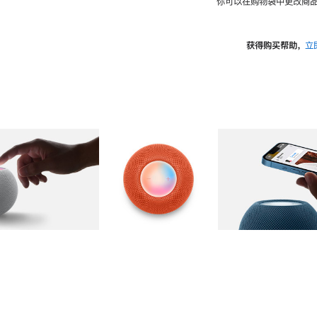
你可以在购物袋中更改商品
获得购买帮助，
立
图库
图像
2
图库
图像
3
图