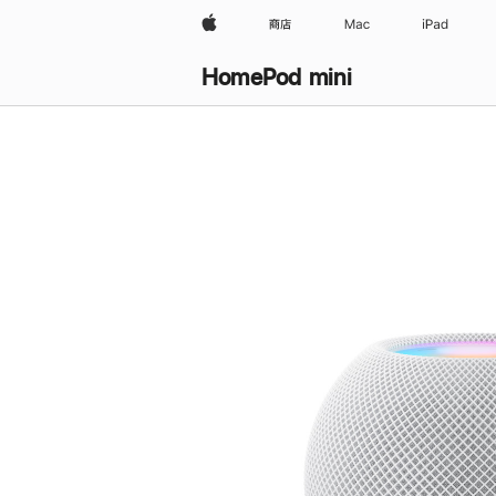
Apple
商店
Mac
iPad
HomePod mini
购
买
HomePod mini