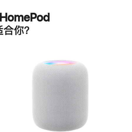
HomePod
适合你？
进
一
步
了
解
HomePod<