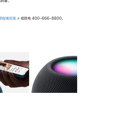
数量。
即在线交流
(在
或致电
400-666-8800。
新
窗
口
中
打
开)
库
图像
4
图库
图像
5