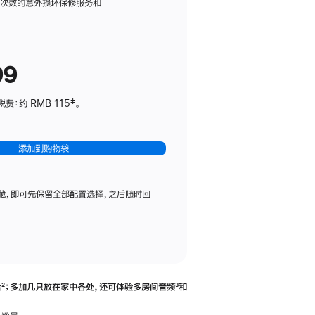
务
限次数的意外损坏保修服务和
计
划
(适
99
用
于
：约 RMB 115‡。
HomePod
mini)
添加到购物袋
藏，即可先保留全部配置选择，之后随时回
合
脚
²；多加几只放在家中各处，还可体验多‍房‍间音频
脚
³和
注
注