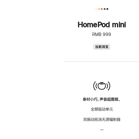
HomePod mini
RMB 999
HomePod
当前浏览
mini
身材小巧，声音超震撼。
全频驱动单元
双振动抵消无源辐射器
—