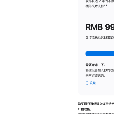
获得长达 2 年的不
额外技术支持
脚
**
注
RMB 9
含增值税及其他法定税费
需要考虑一下？
将此设备加入你的收
来再继续选购。
收藏
购买两只可组建立体声组
广播功能。