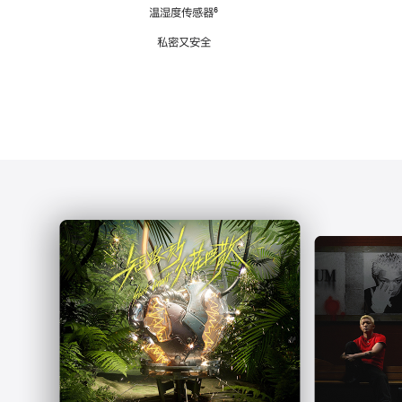
注
温湿度传感器
脚
⁶
注
私密又安全