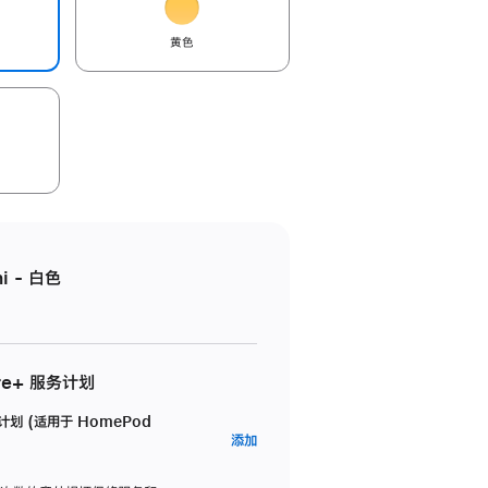
黄色
i - 白色
re+ 服务计划
务计划 (适用于 HomePod
AppleCare+
添加
服