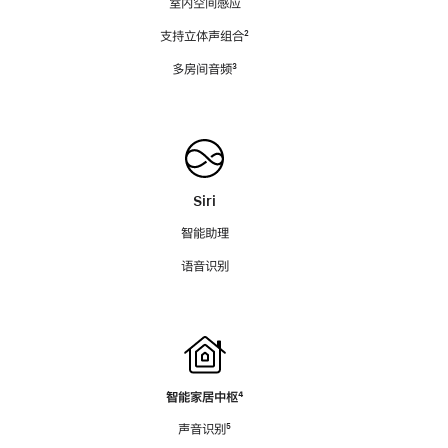
室内空间感应
支持立体声组合
脚
²
注
多房间音频
脚
³
注
Siri
智能助理
语音识别
智能家居中枢
脚
⁴
注
声音识别
脚
⁵