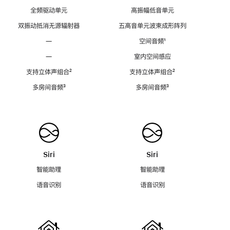
全频驱动单元
高振幅低音单元
双振动抵消无源辐射器
五高音单元波束成形阵列
—
空间音频
脚
¹
注
—
室内空间感应
支持立体声组合
脚
²
支持立体声组合
脚
²
注
注
多房间音频
脚
³
多房间音频
脚
³
注
注
Siri
Siri
智能助理
智能助理
语音识别
语音识别