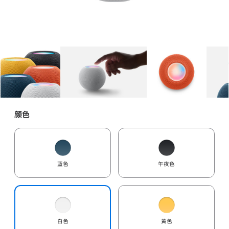
图库
图像
1
图库
图像
2
图库
图像
3
颜色
蓝色
午夜色
白色
黄色