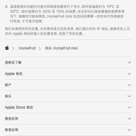
温湿度感应功能针对室内和家居场景进行了优化，即环境温度约为 15ºC 至
30ºC、相对湿度约为 30% 至 70% 的场景。在长时间以高音量播放音频等情
况下，准确性可能会降低。HomePod mini 在启动后需要一定时间对传感器进
行校准，才可显示结果。
我们会使用你所在位置，为你更快显示送货选项。我们通过你的 IP 地址，或者你在上次
访问 Apple 网站时输入的位置信息，找到了你的位置。
HomePod
购买 HomePod mini
Apple
选购及了解
Apple 钱包
账户
娱乐
Apple Store 商店
商务应用
教育应用