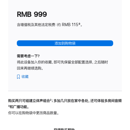
划
(适
RMB 999
用
于
含增值税及其他法定税费：约 RMB 115‡。
HomeP
mini)
添加到购物袋
需要考虑一下？
将此设备加入你的收藏，即可先保留全部配置选择，之后随时
回来再继续选购。
收藏
购买两只可组建立体声组合
脚
²；多加几只放在家中各处，还可体验多‍房‍间音频
脚
³和广播功能。
注
注
你可以在购物袋中更改商品数量。
获得购买帮助，