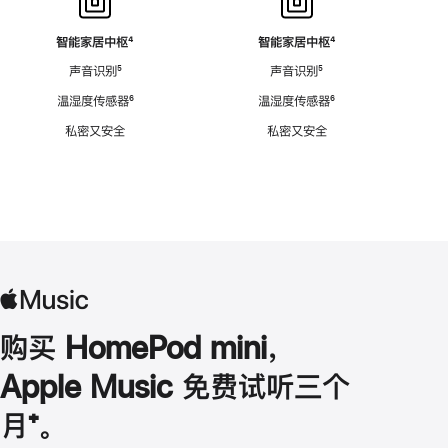
智能家居中枢
脚
⁴
智能家居中枢
脚
⁴
注
注
声音识别
脚
⁵
声音识别
脚
⁵
注
注
温湿度传感器
脚
⁶
温湿度传感器
脚
⁶
注
注
私密又安全
私密又安全
购买 HomePod mini，
Apple Music 免费试听三个
月
脚
⁺。