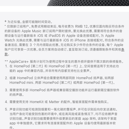
网
脚
‡ 为近似值。金额可能随时间变动。
注
页
⁺ 仅限新订阅用户。免费试用期结束后，每月收费为 RMB 12。优惠仅面向购买符合条件
页
的新设备的 Apple Music 新订阅用户限时提供。要兑换此优惠，需要将符合条件的音
频设备与运行最新版本 iOS 或 iPadOS 的 Apple 设备连接或配对。为 Apple
脚
Watch 兑换此优惠，需要与运行最新版本 iOS 的 iPhone 连接或配对。符合条件的设
备激活后，需要在 3 个月内领取此优惠。无论购买多少件符合条件的设备，每个 Apple
账户仅可享受一次优惠。会员方案将自动续订，直至取消订阅。须遵循限制条件和其他
条
款
。
(在
新
** AppleCare+ 服务计划可为使用过程中发生的意外损坏提供不限次数的保修服务。
窗
在 HomePod (第二代) 和 HomePod (第一代) 上，空间音频适用于支持此功
口
能的 app 中的兼容内容。并非所有内容都支持杜比全景声。
中
打
组建 HomePod 立体声组合需要使用两部同款 HomePod 扬声器，如两部
开)
HomePod mini、两部 HomePod (第二代) 或两部 HomePod (第一代)。
需要使用多部 HomePod 扬声器或兼容隔空播放功能并运行最新隔空播放软件
的扬声器。
需要使用支持 HomeKit 或 Matter 的配件。智能家居配件需单独购买。
声音识别功能可检测到烟雾和一氧化碳的警报声，并可在识别后向你发送通知。
当用户身处可能受到伤害的环境中，或在高风险或紧急情况下，均不应依赖声音
识别功能。声音识别功能需要使用升级更新后的家庭 app 架构，该架构于家庭
app 中单独提供。它要求所有连接家居配件的 Apple 设备均使用最新版本软
件。