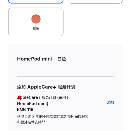
橙色
HomePod mini - 白色
添加 AppleCare+ 服务计划
AppleCare+ 服务计划 (适用于
AppleC
添加
HomePod mini)
服
RMB 119
务
获得长达 2 年的不限次数的意外损坏保修服务
和额外技术支持
脚
**
计
注