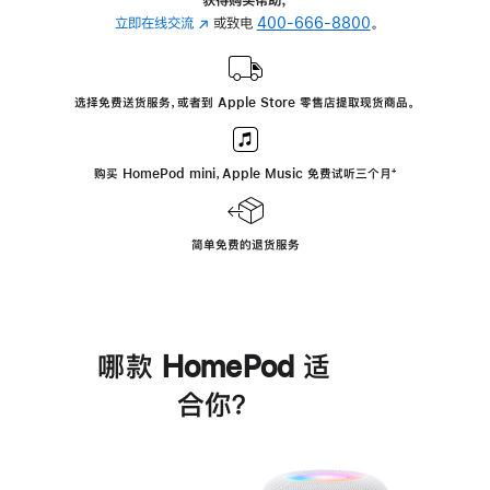
立即在线交流
(在
或致电
400-666-8800
。
新
窗
口
选择免费送货服务，或者到 Apple Store 零售店提取现货商品。
中
打
开)
购买 HomePod mini，Apple Music 免费试听三个月
脚
⁺
注
简单免费的退货服务
哪款 HomePod 适
合你？
进
一
步