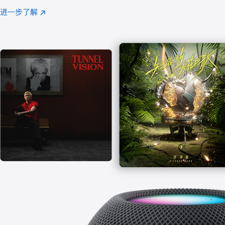
注
进一步了解
Apple
(在
Music
新
窗
口
中
打
开)