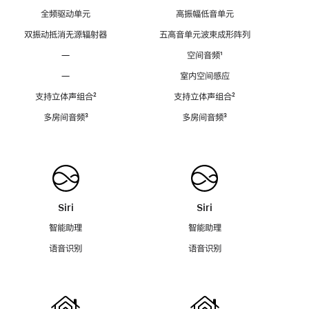
全频驱动单元
高振幅低音单元
双振动抵消无源辐射器
五高音单元波束成形阵列
—
空间音频
脚
¹
注
—
室内空间感应
支持立体声组合
脚
²
支持立体声组合
脚
²
注
注
多房间音频
脚
³
多房间音频
脚
³
注
注
Siri
Siri
智能助理
智能助理
语音识别
语音识别