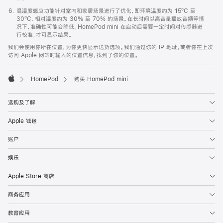
温湿度感应功能针对室内和家居场景进行了优化，即环境温度约为 15ºC 至
30ºC、相对湿度约为 30% 至 70% 的场景。在长时间以高音量播放音频等情
况下，准确性可能会降低。HomePod mini 在启动后需要一定时间对传感器进
行校准，才可显示结果。
我们会使用你所在位置，为你更快显示送货选项。我们通过你的 IP 地址，或者你在上次
访问 Apple 网站时输入的位置信息，找到了你的位置。
HomePod
购买 HomePod mini
Apple
选购及了解
Apple 钱包
账户
娱乐
Apple Store 商店
商务应用
教育应用