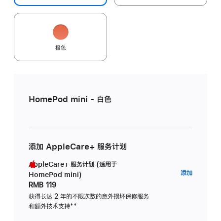
橙色
HomePod mini - 白色
添加 AppleCare+ 服务计划
AppleCare+ 服务计划 (适用于
AppleC
添加
HomePod mini)
服
RMB 119
务
获得长达 2 年的不限次数的意外损坏保修服务
和额外技术支持
脚
**
计
注