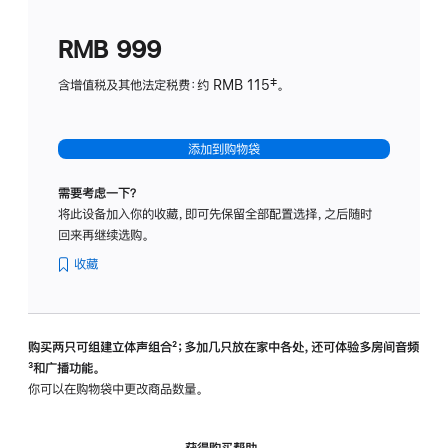
划
(适
RMB 999
用
于
含增值税及其他法定税费：约 RMB 115‡。
HomeP
mini)
添加到购物袋
需要考虑一下？
将此设备加入你的收藏，即可先保留全部配置选择，之后随时
回来再继续选购。
收藏
购买两只可组建立体声组合
脚
²；多加几只放在家中各处，还可体验多‍房‍间音频
脚
³和广播功能。
注
注
你可以在购物袋中更改商品数量。
获得购买帮助，