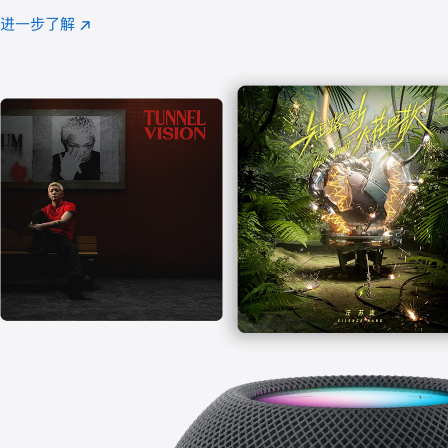
注
进一步了解
Apple
(在
Music
新
窗
口
中
打
开)