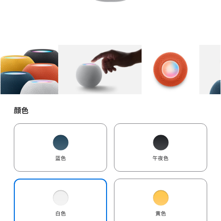
图库
图像
1
图库
图像
2
图库
图像
3
颜色
蓝色
午夜色
白色
黄色