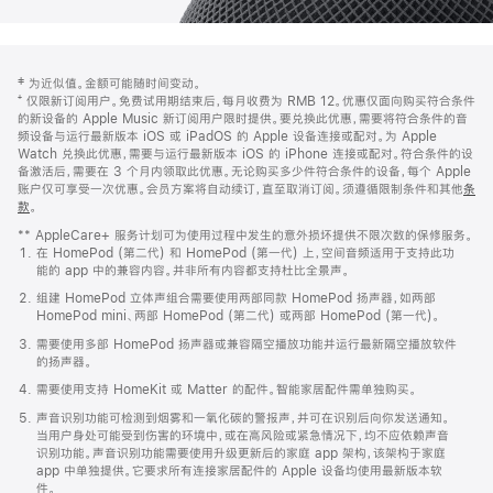
网
脚
‡ 为近似值。金额可能随时间变动。
注
页
⁺ 仅限新订阅用户。免费试用期结束后，每月收费为 RMB 12。优惠仅面向购买符合条件
页
的新设备的 Apple Music 新订阅用户限时提供。要兑换此优惠，需要将符合条件的音
频设备与运行最新版本 iOS 或 iPadOS 的 Apple 设备连接或配对。为 Apple
脚
Watch 兑换此优惠，需要与运行最新版本 iOS 的 iPhone 连接或配对。符合条件的设
备激活后，需要在 3 个月内领取此优惠。无论购买多少件符合条件的设备，每个 Apple
账户仅可享受一次优惠。会员方案将自动续订，直至取消订阅。须遵循限制条件和其他
条
款
。
(在
新
** AppleCare+ 服务计划可为使用过程中发生的意外损坏提供不限次数的保修服务。
窗
在 HomePod (第二代) 和 HomePod (第一代) 上，空间音频适用于支持此功
口
能的 app 中的兼容内容。并非所有内容都支持杜比全景声。
中
打
组建 HomePod 立体声组合需要使用两部同款 HomePod 扬声器，如两部
开)
HomePod mini、两部 HomePod (第二代) 或两部 HomePod (第一代)。
需要使用多部 HomePod 扬声器或兼容隔空播放功能并运行最新隔空播放软件
的扬声器。
需要使用支持 HomeKit 或 Matter 的配件。智能家居配件需单独购买。
声音识别功能可检测到烟雾和一氧化碳的警报声，并可在识别后向你发送通知。
当用户身处可能受到伤害的环境中，或在高风险或紧急情况下，均不应依赖声音
识别功能。声音识别功能需要使用升级更新后的家庭 app 架构，该架构于家庭
app 中单独提供。它要求所有连接家居配件的 Apple 设备均使用最新版本软
件。