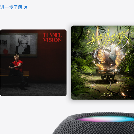
注
进一步了解
Apple
(在
Music
新
窗
口
中
打
开)