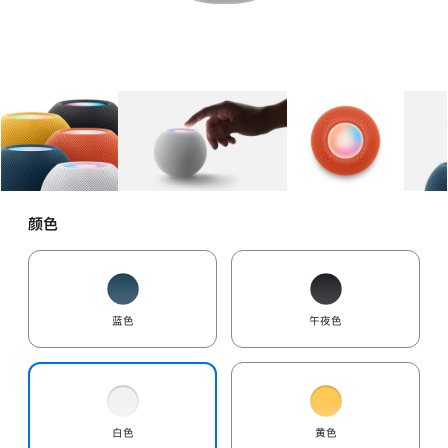
图库
图像
1
图库
图像
2
图库
图像
3
颜色
蓝色
午夜色
白色
黄色