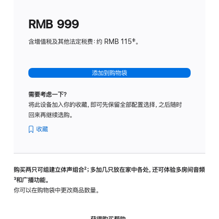
划
(适
RMB 999
用
于
含增值税及其他法定税费：约 RMB 115‡。
HomeP
mini)
添加到购物袋
需要考虑一下？
将此设备加入你的收藏，即可先保留全部配置选择，之后随时
回来再继续选购。
收藏
购买两只可组建立体声组合
脚
²；多加几只放在家中各处，还可体验多‍房‍间音频
脚
³和广播功能。
注
注
你可以在购物袋中更改商品数量。
获得购买帮助，