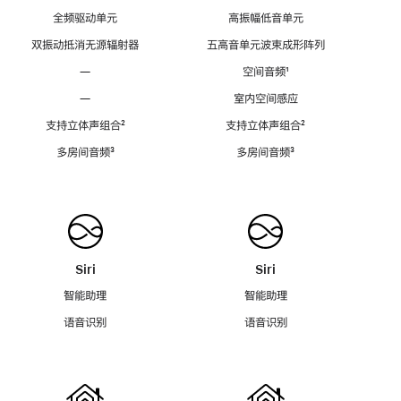
全频驱动单元
高振幅低音单元
双振动抵消无源辐射器
五高音单元波束成形阵列
—
空间音频
脚
¹
注
—
室内空间感应
支持立体声组合
脚
²
支持立体声组合
脚
²
注
注
多房间音频
脚
³
多房间音频
脚
³
注
注
Siri
Siri
智能助理
智能助理
语音识别
语音识别