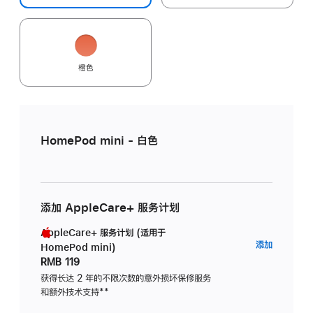
橙色
HomePod mini - 白色
添加 AppleCare+ 服务计划
AppleCare+ 服务计划 (适用于
AppleC
添加
HomePod mini)
服
RMB 119
务
获得长达 2 年的不限次数的意外损坏保修服务
和额外技术支持
脚
**
计
注