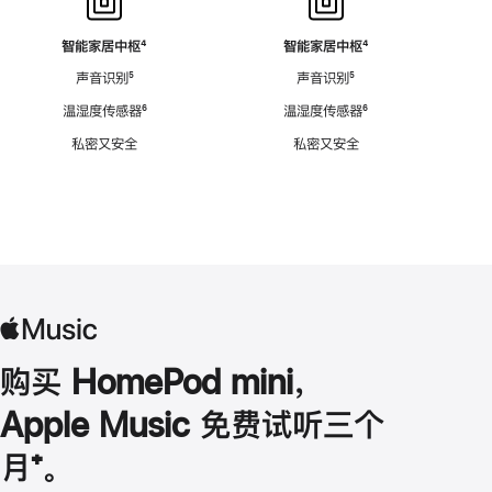
智能家居中枢
脚
⁴
智能家居中枢
脚
⁴
注
注
声音识别
脚
⁵
声音识别
脚
⁵
注
注
温湿度传感器
脚
⁶
温湿度传感器
脚
⁶
注
注
私密又安全
私密又安全
购买 HomePod mini，
Apple Music 免费试听三个
月
脚
⁺。