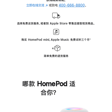
立即在线交流
(在
或致电
400-666-8800
。
新
窗
口
选择免费送货服务，或者到 Apple Store 零售店提取现货商品。
中
打
开)
购买 HomePod mini，Apple Music 免费试听三个月
脚
⁺
注
简单免费的退货服务
哪款 HomePod 适
合你？
进
一
步