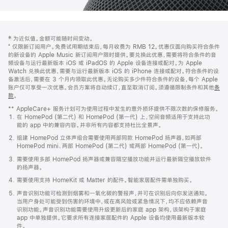
网
脚
‡ 为近似值。金额可能随时间变动。
注
页
⁺ 仅限新订阅用户。免费试用期结束后，每月收费为 RMB 12。优惠仅面向购买符合条件
页
的新设备的 Apple Music 新订阅用户限时提供。要兑换此优惠，需要将符合条件的音
频设备与运行最新版本 iOS 或 iPadOS 的 Apple 设备连接或配对。为 Apple
脚
Watch 兑换此优惠，需要与运行最新版本 iOS 的 iPhone 连接或配对。符合条件的设
备激活后，需要在 3 个月内领取此优惠。无论购买多少件符合条件的设备，每个 Apple
账户仅可享受一次优惠。会员方案将自动续订，直至取消订阅。须遵循限制条件和其他
条
款
。
(在
新
** AppleCare+ 服务计划可为使用过程中发生的意外损坏提供不限次数的保修服务。
窗
在 HomePod (第二代) 和 HomePod (第一代) 上，空间音频适用于支持此功
口
能的 app 中的兼容内容。并非所有内容都支持杜比全景声。
中
打
组建 HomePod 立体声组合需要使用两部同款 HomePod 扬声器，如两部
开)
HomePod mini、两部 HomePod (第二代) 或两部 HomePod (第一代)。
需要使用多部 HomePod 扬声器或兼容隔空播放功能并运行最新隔空播放软件
的扬声器。
需要使用支持 HomeKit 或 Matter 的配件。智能家居配件需单独购买。
声音识别功能可检测到烟雾和一氧化碳的警报声，并可在识别后向你发送通知。
当用户身处可能受到伤害的环境中，或在高风险或紧急情况下，均不应依赖声音
识别功能。声音识别功能需要使用升级更新后的家庭 app 架构，该架构于家庭
app 中单独提供。它要求所有连接家居配件的 Apple 设备均使用最新版本软
件。