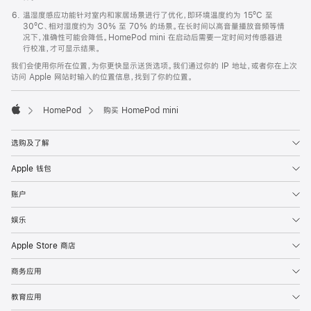
温湿度感应功能针对室内和家居场景进行了优化，即环境温度约为 15ºC 至
30ºC、相对湿度约为 30% 至 70% 的场景。在长时间以高音量播放音频等情
况下，准确性可能会降低。HomePod mini 在启动后需要一定时间对传感器进
行校准，才可显示结果。
我们会使用你所在位置，为你更快显示送货选项。我们通过你的 IP 地址，或者你在上次
访问 Apple 网站时输入的位置信息，找到了你的位置。
HomePod
购买 HomePod mini
Apple
选购及了解
Apple 钱包
账户
娱乐
Apple Store 商店
商务应用
教育应用