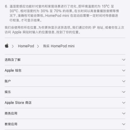
温湿度感应功能针对室内和家居场景进行了优化，即环境温度约为 15ºC 至
30ºC、相对湿度约为 30% 至 70% 的场景。在长时间以高音量播放音频等情
况下，准确性可能会降低。HomePod mini 在启动后需要一定时间对传感器进
行校准，才可显示结果。
我们会使用你所在位置，为你更快显示送货选项。我们通过你的 IP 地址，或者你在上次
访问 Apple 网站时输入的位置信息，找到了你的位置。
HomePod
购买 HomePod mini
Apple
选购及了解
Apple 钱包
账户
娱乐
Apple Store 商店
商务应用
教育应用