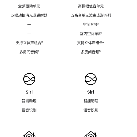
全频驱动单元
高振幅低音单元
双振动抵消无源辐射器
五高音单元波束成形阵列
—
空间音频
脚
¹
注
—
室内空间感应
支持立体声组合
脚
²
支持立体声组合
脚
²
注
注
多房间音频
脚
³
多房间音频
脚
³
注
注
Siri
Siri
智能助理
智能助理
语音识别
语音识别