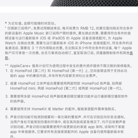
网
脚
‡ 为近似值。金额可能随时间变动。
注
页
⁺ 仅限新订阅用户。免费试用期结束后，每月收费为 RMB 12。优惠仅面向购买符合条件
页
的新设备的 Apple Music 新订阅用户限时提供。要兑换此优惠，需要将符合条件的音
频设备与运行最新版本 iOS 或 iPadOS 的 Apple 设备连接或配对。为 Apple
脚
Watch 兑换此优惠，需要与运行最新版本 iOS 的 iPhone 连接或配对。符合条件的设
备激活后，需要在 3 个月内领取此优惠。无论购买多少件符合条件的设备，每个 Apple
账户仅可享受一次优惠。会员方案将自动续订，直至取消订阅。须遵循限制条件和其他
条
款
。
(在
新
** AppleCare+ 服务计划可为使用过程中发生的意外损坏提供不限次数的保修服务。
窗
在 HomePod (第二代) 和 HomePod (第一代) 上，空间音频适用于支持此功
口
能的 app 中的兼容内容。并非所有内容都支持杜比全景声。
中
打
组建 HomePod 立体声组合需要使用两部同款 HomePod 扬声器，如两部
开)
HomePod mini、两部 HomePod (第二代) 或两部 HomePod (第一代)。
需要使用多部 HomePod 扬声器或兼容隔空播放功能并运行最新隔空播放软件
的扬声器。
需要使用支持 HomeKit 或 Matter 的配件。智能家居配件需单独购买。
声音识别功能可检测到烟雾和一氧化碳的警报声，并可在识别后向你发送通知。
当用户身处可能受到伤害的环境中，或在高风险或紧急情况下，均不应依赖声音
识别功能。声音识别功能需要使用升级更新后的家庭 app 架构，该架构于家庭
app 中单独提供。它要求所有连接家居配件的 Apple 设备均使用最新版本软
件。