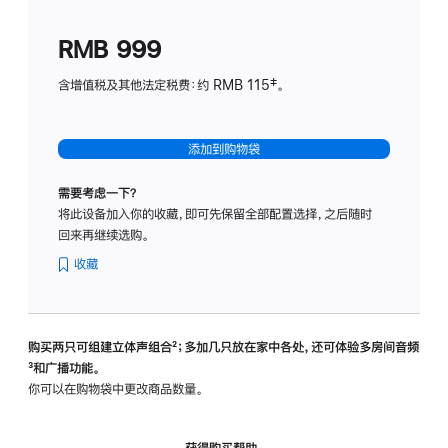
划
(适
RMB 999
用
于
含增值税及其他法定税费：约 RMB 115‡。
HomeP
mini)
添加到购物袋
需要考虑一下？
将此设备加入你的收藏，即可先保留全部配置选择，之后随时
回来再继续选购。
收藏
购买两只可组建立体声组合
脚
²；多加几只放在家中各处，还可体验多‍房‍间音频
脚
³和广播功能。
注
注
你可以在购物袋中更改商品数量。
获得购买帮助，