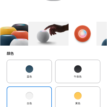
图库
图像
1
图库
图像
2
图库
图像
3
颜色
蓝色
午夜色
白色
黄色