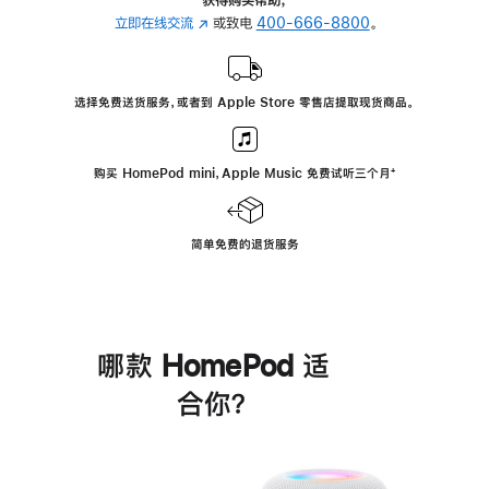
立即在线交流
(在
或致电
400-666-8800
。
新
窗
口
选择免费送货服务，或者到 Apple Store 零售店提取现货商品。
中
打
开)
购买 HomePod mini，Apple Music 免费试听三个月
脚
⁺
注
简单免费的退货服务
哪款 HomePod 适
合你？
进
一
步