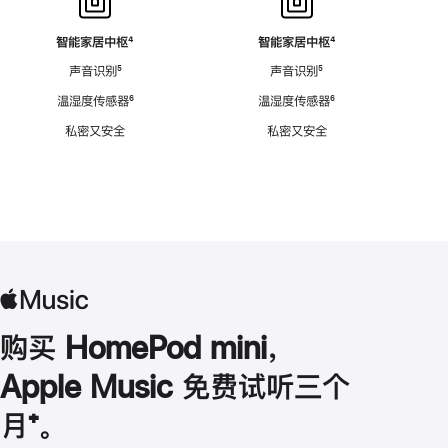
智能家居中枢
脚
⁴
智能家居中枢
脚
⁴
注
注
声音识别
脚
⁵
声音识别
脚
⁵
注
注
温湿度传感器
脚
⁶
温湿度传感器
脚
⁶
注
注
私密又安全
私密又安全
购买 HomePod mini，
Apple Music 免费试听三个
月
脚
⁺。