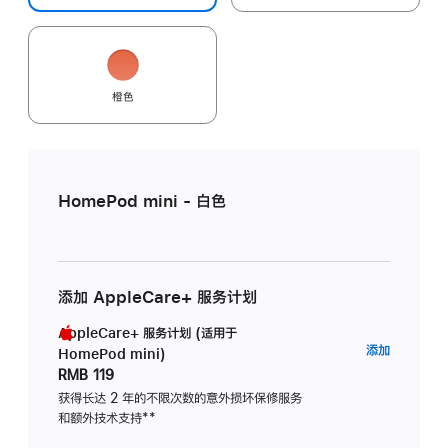
橙色
HomePod mini - 白色
添加 AppleCare+ 服务计划
AppleCare+ 服务计划 (适用于
AppleC
添加
HomePod mini)
服
RMB 119
务
获得长达 2 年的不限次数的意外损坏保修服务
和额外技术支持
脚
**
计
注