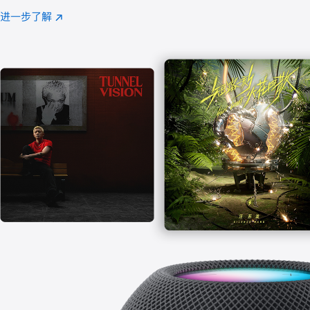
注
进一步了解
Apple
(在
Music
新
窗
口
中
打
开)