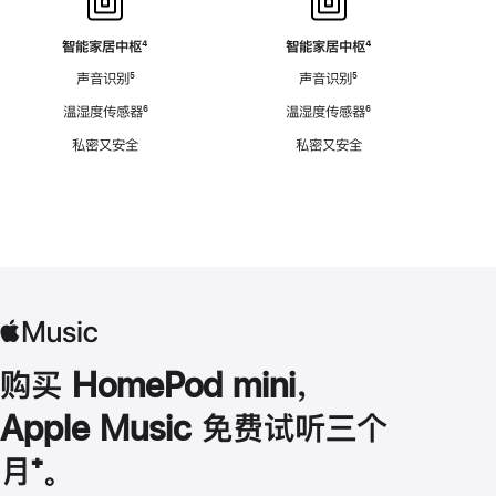
智能家居中枢
脚
⁴
智能家居中枢
脚
⁴
注
注
声音识别
脚
⁵
声音识别
脚
⁵
注
注
温湿度传感器
脚
⁶
温湿度传感器
脚
⁶
注
注
私密又安全
私密又安全
购买 HomePod mini，
Apple Music 免费试听三个
月
脚
⁺。