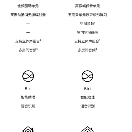
全频驱动单元
高振幅低音单元
双振动抵消无源辐射器
五高音单元波束成形阵列
—
空间音频
脚
¹
注
—
室内空间感应
支持立体声组合
脚
²
支持立体声组合
脚
²
注
注
多房间音频
脚
³
多房间音频
脚
³
注
注
Siri
Siri
智能助理
智能助理
语音识别
语音识别