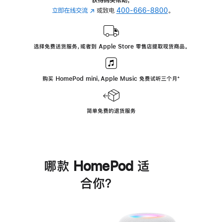
立即在线交流
(在
或致电
400-666-8800
。
新
窗
口
选择免费送货服务，或者到 Apple Store 零售店提取现货商品。
中
打
开)
购买 HomePod mini，Apple Music 免费试听三个月
脚
⁺
注
简单免费的退货服务
哪款 HomePod 适
合你？
进
一
步