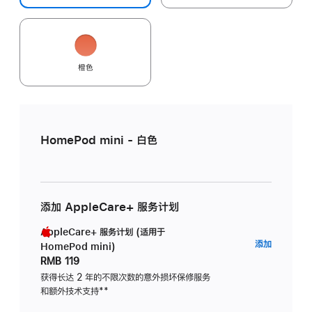
橙色
HomePod mini - 白色
添加 AppleCare+ 服务计划
AppleCare+ 服务计划 (适用于
AppleC
添加
HomePod mini)
服
RMB 119
务
获得长达 2 年的不限次数的意外损坏保修服务
和额外技术支持
脚
**
计
注