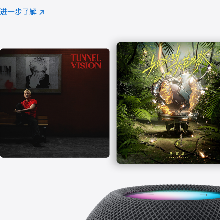
注
进一步了解
Apple
(在
Music
新
窗
口
中
打
开)