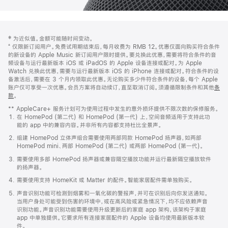
网
脚
‡ 为近似值。金额可能随时间变动。
注
页
⁺ 仅限新订阅用户。免费试用期结束后，每月收费为 RMB 12。优惠仅面向购买符合条件
页
的新设备的 Apple Music 新订阅用户限时提供。要兑换此优惠，需要将符合条件的音
频设备与运行最新版本 iOS 或 iPadOS 的 Apple 设备连接或配对。为 Apple
脚
Watch 兑换此优惠，需要与运行最新版本 iOS 的 iPhone 连接或配对。符合条件的设
备激活后，需要在 3 个月内领取此优惠。无论购买多少件符合条件的设备，每个 Apple
账户仅可享受一次优惠。会员方案将自动续订，直至取消订阅。须遵循限制条件和其他
条
款
。
(在
新
** AppleCare+ 服务计划可为使用过程中发生的意外损坏提供不限次数的保修服务。
窗
在 HomePod (第二代) 和 HomePod (第一代) 上，空间音频适用于支持此功
口
能的 app 中的兼容内容。并非所有内容都支持杜比全景声。
中
打
组建 HomePod 立体声组合需要使用两部同款 HomePod 扬声器，如两部
开)
HomePod mini、两部 HomePod (第二代) 或两部 HomePod (第一代)。
需要使用多部 HomePod 扬声器或兼容隔空播放功能并运行最新隔空播放软件
的扬声器。
需要使用支持 HomeKit 或 Matter 的配件。智能家居配件需单独购买。
声音识别功能可检测到烟雾和一氧化碳的警报声，并可在识别后向你发送通知。
当用户身处可能受到伤害的环境中，或在高风险或紧急情况下，均不应依赖声音
识别功能。声音识别功能需要使用升级更新后的家庭 app 架构，该架构于家庭
app 中单独提供。它要求所有连接家居配件的 Apple 设备均使用最新版本软
件。