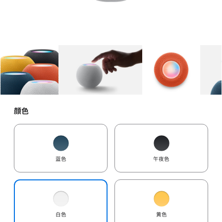
图库
图像
1
图库
图像
2
图库
图像
3
颜色
蓝色
午夜色
白色
黄色