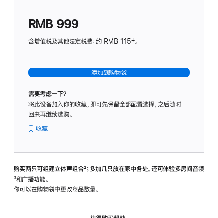
划
(适
RMB 999
用
于
含增值税及其他法定税费：约 RMB 115‡。
HomeP
mini)
添加到购物袋
需要考虑一下？
将此设备加入你的收藏，即可先保留全部配置选择，之后随时
回来再继续选购。
收藏
购买两只可组建立体声组合
脚
²；多加几只放在家中各处，还可体验多‍房‍间音频
脚
³和广播功能。
注
注
你可以在购物袋中更改商品数量。
获得购买帮助，