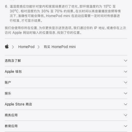
温湿度感应功能针对室内和家居场景进行了优化，即环境温度约为 15ºC 至
30ºC、相对湿度约为 30% 至 70% 的场景。在长时间以高音量播放音频等情
况下，准确性可能会降低。HomePod mini 在启动后需要一定时间对传感器进
行校准，才可显示结果。
我们会使用你所在位置，为你更快显示送货选项。我们通过你的 IP 地址，或者你在上次
访问 Apple 网站时输入的位置信息，找到了你的位置。
HomePod
购买 HomePod mini
Apple
选购及了解
Apple 钱包
账户
娱乐
Apple Store 商店
商务应用
教育应用