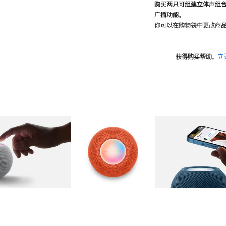
购买两只可组建立体声组
广播功能。
你可以在购物袋中更改商品
获得购买帮助，
立
图库
图像
2
图库
图像
3
图