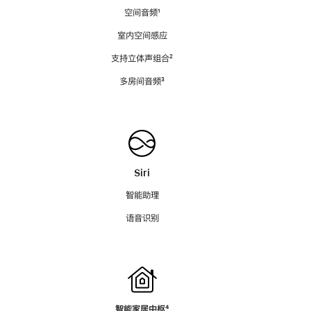
空间音频
脚
¹
注
室内空间感应
支持立体声组合
脚
²
注
多房间音频
脚
³
注
Siri
智能助理
语音识别
智能家居中枢
脚
⁴