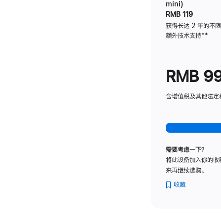
mini)
RMB 119
获得长达 2 年的不
额外技术支持
脚
**
注
RMB 9
含增值税及其他法定税费
需要考虑一下？
将此设备加入你的收
来再继续选购。
收藏