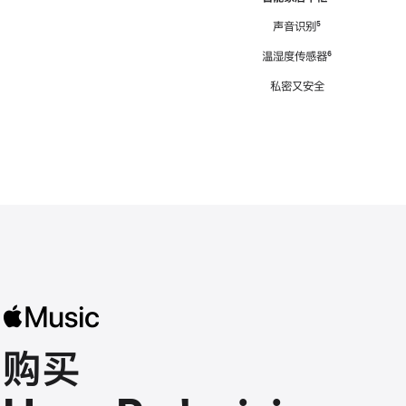
注
声音识别
脚
⁵
注
温湿度传感器
脚
⁶
注
私密又安全
购买