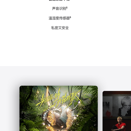
注
声音识别
脚
⁵
注
温湿度传感器
脚
⁶
注
私密又安全