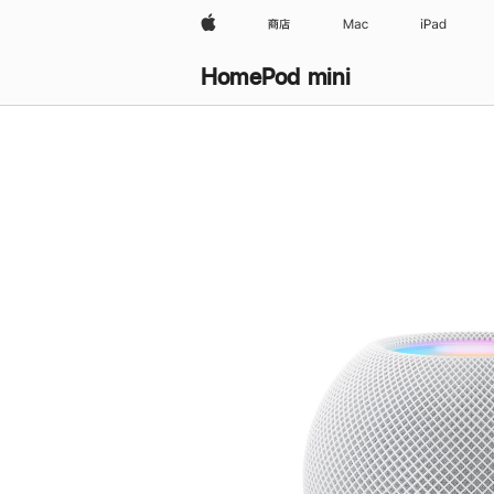
Apple
商店
Mac
iPad
HomePod mini
购
买
HomePod mini