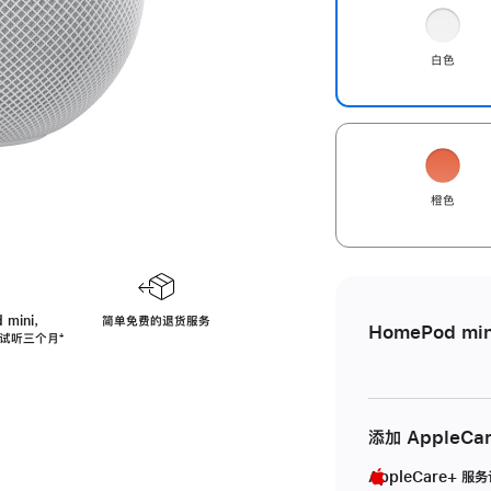
白色
橙色
 mini，
简单免费的退货服务
HomePod min
免费试听三个月
脚
⁺
注
添加 AppleCa
AppleCare+ 服