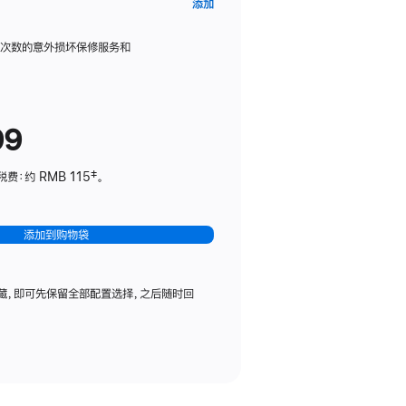
AppleCare+
添加
服
务
限次数的意外损坏保修服务和
计
划
(适
99
用
于
：约 RMB 115‡。
HomePod
mini)
添加到购物袋
藏，即可先保留全部配置选择，之后随时回