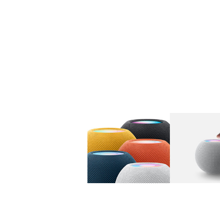
图库
图像
1