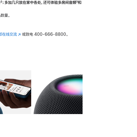
合
脚
²；多加几只放在家中各处，还可体验多‍房‍间音频
脚
³和
注
注
数量。
即在线交流
(在
或致电
400-666-8800。
新
窗
口
中
打
开)
库
图像
4
图库
图像
5