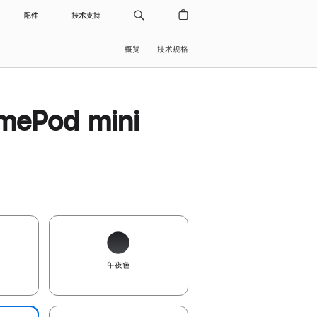
配件
技术支持
概览
技术规格
ePod mini
午夜色