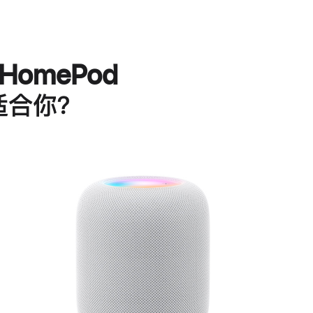
HomePod
适合你？
进
一
步
了
解
HomePod<