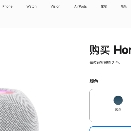
iPhone
Watch
Vision
AirPods
家居
娱乐
购买 Hom
每位顾客限购 2 台。
颜色
蓝色