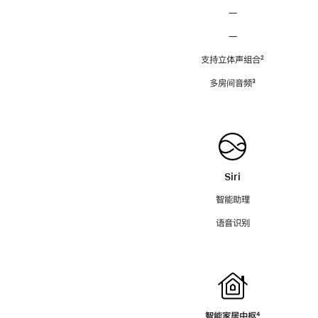
—
—
支持立体声组合
脚
²
注
多房间音频
脚
³
注
Siri
智能助理
语音识别
智能家居中枢
脚
⁴