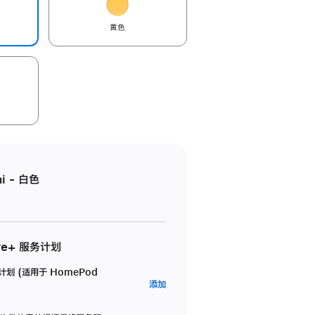
黄色
i - 白色
re+ 服务计划
务计划 (适用于 HomePod
AppleCare+
添加
服