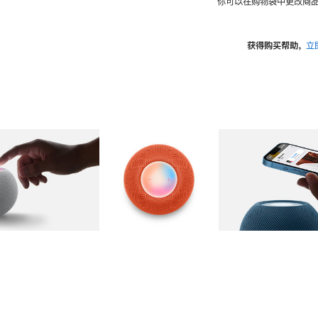
你可以在购物袋中更改商品
获得购买帮助，
立
图库
图像
2
图库
图像
3
图