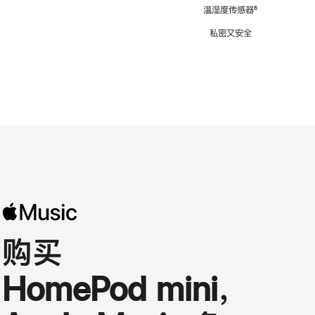
注
温湿度传感器
脚
⁶
注
私密又安全
购买
HomePod mini，