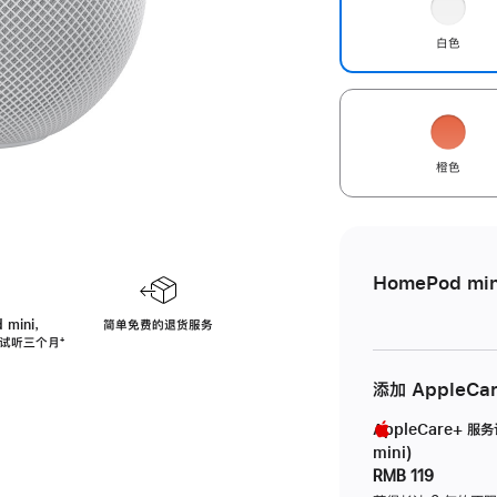
白色
橙色
HomePod min
 mini，
简单免费的退货服务
免费试听三个月
脚
⁺
注
添加 AppleCa
AppleCare+ 服
mini)
RMB 119