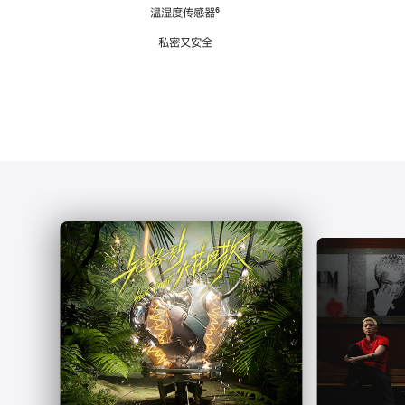
注
温湿度传感器
脚
⁶
注
私密又安全