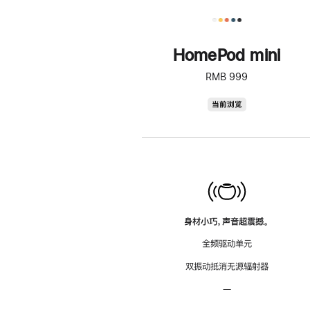
HomePod mini
RMB 999
HomePod
当前浏览
mini
身材小巧，声音超震撼。
全频驱动单元
双振动抵消无源辐射器
—