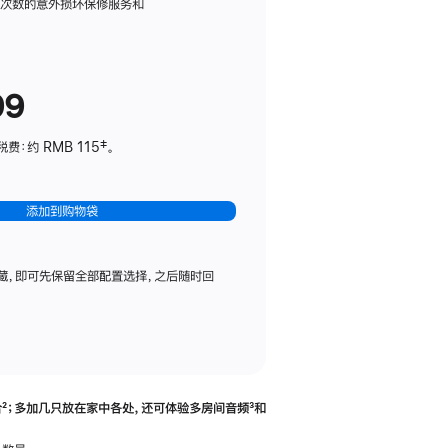
务
限次数的意外损坏保修服务和
计
划
(适
99
用
于
：约 RMB 115‡。
HomePod
mini)
添加到购物袋
藏，即可先保留全部配置选择，之后随时回
合
脚
²；多加几只放在家中各处，还可体验多‍房‍间音频
脚
³和
注
注