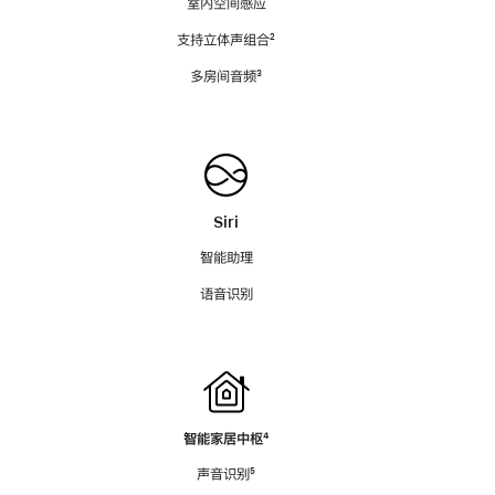
室内空间感应
支持立体声组合
脚
²
注
多房间音频
脚
³
注
Siri
智能助理
语音识别
智能家居中枢
脚
⁴
注
声音识别
脚
⁵