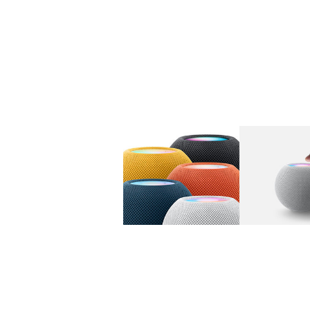
图库
图像
1