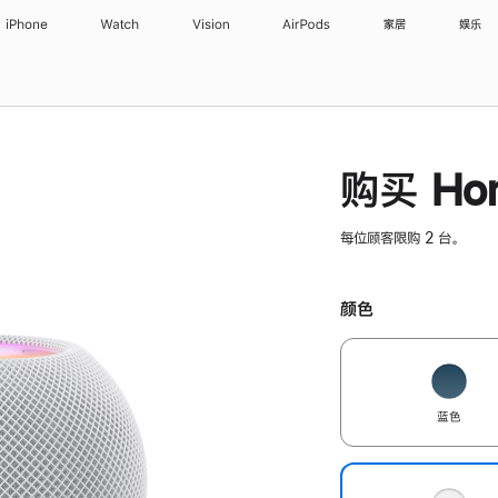
iPhone
Watch
Vision
AirPods
家居
娱乐
购买 Hom
每位顾客限购 2 台。
颜色
蓝色