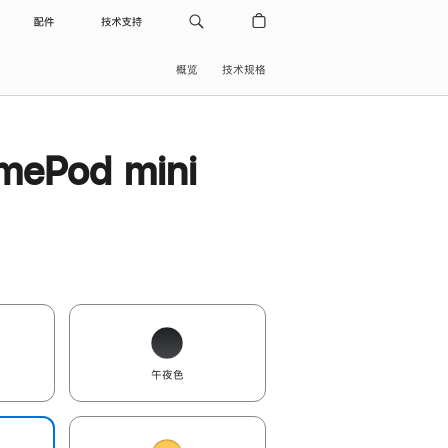
配件
技术支持
概览
技术规格
ePod mini
午夜色