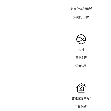
—
支持立体声组合
脚
²
注
多房间音频
脚
³
注
Siri
智能助理
语音识别
智能家居中枢
脚
⁴
注
声音识别
脚
⁵