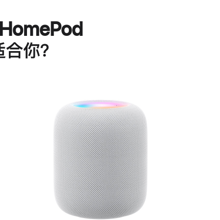
HomePod
适合你？
进
一
步
了
解
HomePod<