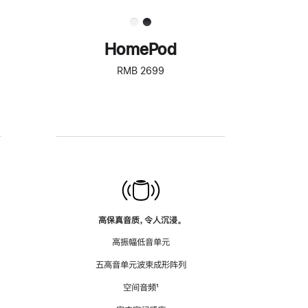
HomePod
RMB 2699
高保真音质，令人沉浸。
高振幅低音单元
五高音单元波束成形阵列
空间音频
脚
¹
注