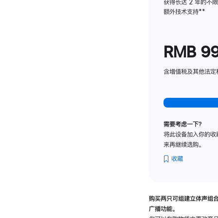
获得长达 2 年的不
额外技术支持
脚
**
注
RMB 9
含增值税及其他法定税费
需要考虑一下？
将此设备加入你的收
来再继续选购。
收藏
购买两只可组建立体声组
广播功能。