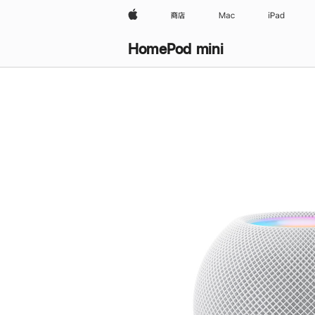
Apple
商店
Mac
iPad
HomePod mini
购
买
HomePod mini