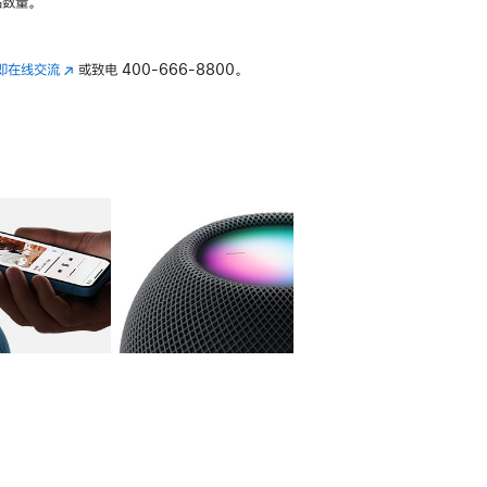
数量。
即在线交流
(在
或致电
400-666-8800。
新
窗
口
中
打
开)
库
图像
4
图库
图像
5