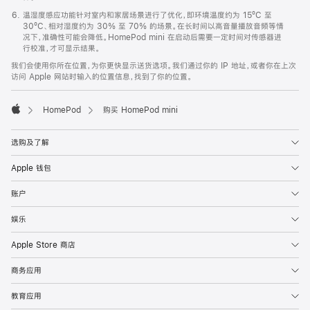
温湿度感应功能针对室内和家居场景进行了优化，即环境温度约为 15ºC 至
30ºC、相对湿度约为 30% 至 70% 的场景。在长时间以高音量播放音频等情
况下，准确性可能会降低。HomePod mini 在启动后需要一定时间对传感器进
行校准，才可显示结果。
我们会使用你所在位置，为你更快显示送货选项。我们通过你的 IP 地址，或者你在上次
访问 Apple 网站时输入的位置信息，找到了你的位置。
HomePod
购买 HomePod mini
Apple
选购及了解
Apple 钱包
账户
娱乐
Apple Store 商店
商务应用
教育应用