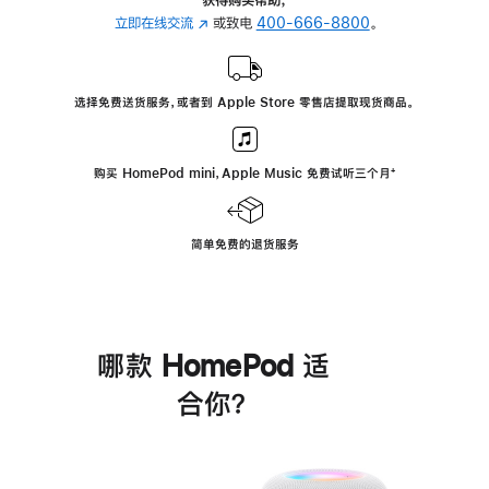
立即在线交流
(在
或致电
400-666-8800
。
新
窗
口
选择免费送货服务，或者到 Apple Store 零售店提取现货商品。
中
打
开)
购买 HomePod mini，Apple Music 免费试听三个月
脚
⁺
注
简单免费的退货服务
哪款 HomePod 适
合你？
进
一
步