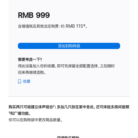
划
(适
RMB 999
用
于
含增值税及其他法定税费：约 RMB 115‡。
HomeP
mini)
添加到购物袋
需要考虑一下？
将此设备加入你的收藏，即可先保留全部配置选择，之后随时
回来再继续选购。
收藏
购买两只可组建立体声组合
脚
²；多加几只放在家中各处，还可体验多‍房‍间音频
脚
³和广播功能。
注
注
你可以在购物袋中更改商品数量。
获得购买帮助，