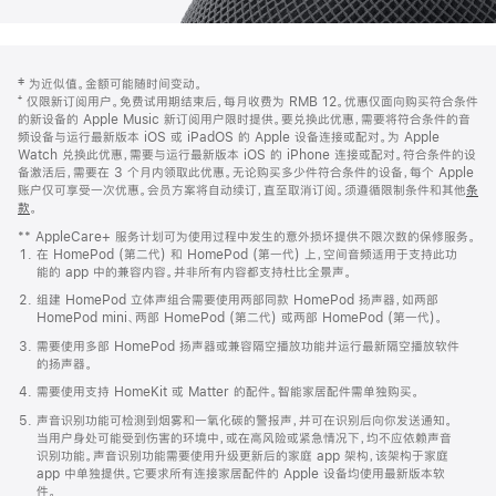
网
脚
‡ 为近似值。金额可能随时间变动。
注
页
⁺ 仅限新订阅用户。免费试用期结束后，每月收费为 RMB 12。优惠仅面向购买符合条件
页
的新设备的 Apple Music 新订阅用户限时提供。要兑换此优惠，需要将符合条件的音
频设备与运行最新版本 iOS 或 iPadOS 的 Apple 设备连接或配对。为 Apple
脚
Watch 兑换此优惠，需要与运行最新版本 iOS 的 iPhone 连接或配对。符合条件的设
备激活后，需要在 3 个月内领取此优惠。无论购买多少件符合条件的设备，每个 Apple
账户仅可享受一次优惠。会员方案将自动续订，直至取消订阅。须遵循限制条件和其他
条
款
。
(在
新
** AppleCare+ 服务计划可为使用过程中发生的意外损坏提供不限次数的保修服务。
窗
在 HomePod (第二代) 和 HomePod (第一代) 上，空间音频适用于支持此功
口
能的 app 中的兼容内容。并非所有内容都支持杜比全景声。
中
打
组建 HomePod 立体声组合需要使用两部同款 HomePod 扬声器，如两部
开)
HomePod mini、两部 HomePod (第二代) 或两部 HomePod (第一代)。
需要使用多部 HomePod 扬声器或兼容隔空播放功能并运行最新隔空播放软件
的扬声器。
需要使用支持 HomeKit 或 Matter 的配件。智能家居配件需单独购买。
声音识别功能可检测到烟雾和一氧化碳的警报声，并可在识别后向你发送通知。
当用户身处可能受到伤害的环境中，或在高风险或紧急情况下，均不应依赖声音
识别功能。声音识别功能需要使用升级更新后的家庭 app 架构，该架构于家庭
app 中单独提供。它要求所有连接家居配件的 Apple 设备均使用最新版本软
件。