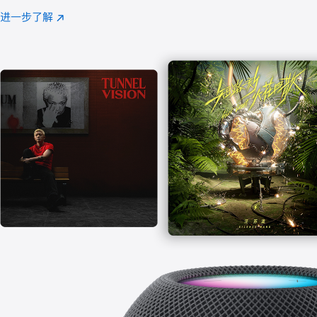
注
进一步了解
Apple
(在
Music
新
窗
口
中
打
开)