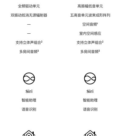
全频驱动单元
高振幅低音单元
双振动抵消无源辐射器
五高音单元波束成形阵列
—
空间音频
脚
¹
注
—
室内空间感应
支持立体声组合
脚
²
支持立体声组合
脚
²
注
注
多房间音频
脚
³
多房间音频
脚
³
注
注
Siri
Siri
智能助理
智能助理
语音识别
语音识别