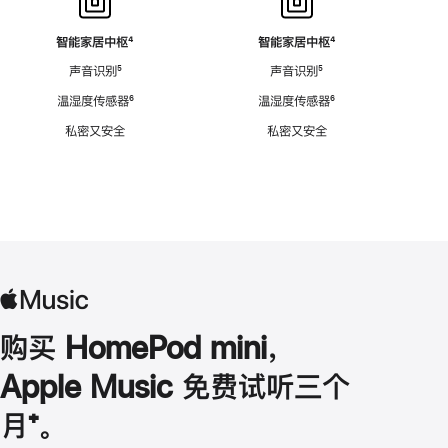
智能家居中枢
脚
⁴
智能家居中枢
脚
⁴
注
注
声音识别
脚
⁵
声音识别
脚
⁵
注
注
温湿度传感器
脚
⁶
温湿度传感器
脚
⁶
注
注
私密又安全
私密又安全
购买 HomePod mini，
Apple Music 免费试听三个
月
脚
⁺。