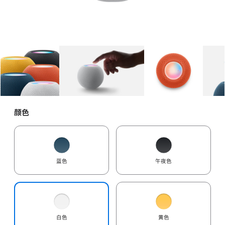
图库
图像
1
图库
图像
2
图库
图像
3
颜色
蓝色
午夜色
白色
黄色