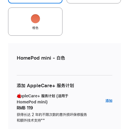
橙色
HomePod mini - 白色
添加 AppleCare+ 服务计划
AppleCare+ 服务计划 (适用于
AppleC
添加
HomePod mini)
服
RMB 119
务
获得长达 2 年的不限次数的意外损坏保修服务
和额外技术支持
脚
**
计
注