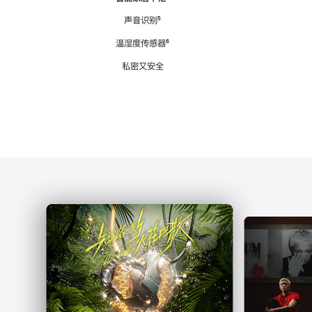
注
声音识别
脚
⁵
注
温湿度传感器
脚
⁶
注
私密又安全