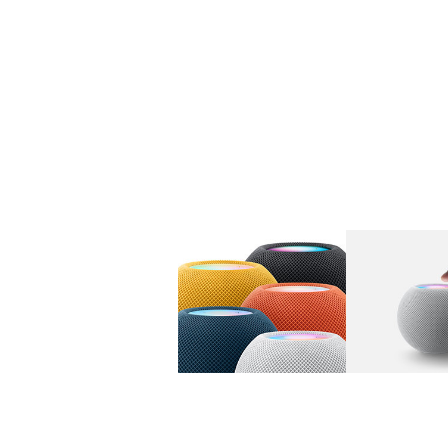
图库
图像
1