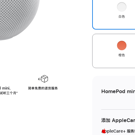
白色
橙色
 mini，
简单免费的退货服务
HomePod min
免费试听三个月
脚
⁺
注
添加 AppleCa
AppleCare+ 服