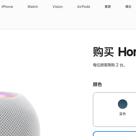
iPhone
Watch
Vision
AirPods
家居
娱乐
购买 Hom
每位顾客限购 2 台。
颜色
蓝色