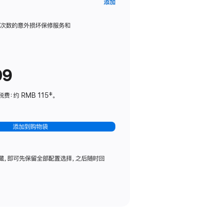
AppleCare+
添加
服
务
限次数的意外损坏保修服务和
计
划
(适
99
用
于
：约 RMB 115‡。
HomePod
mini)
添加到购物袋
藏，即可先保留全部配置选择，之后随时回