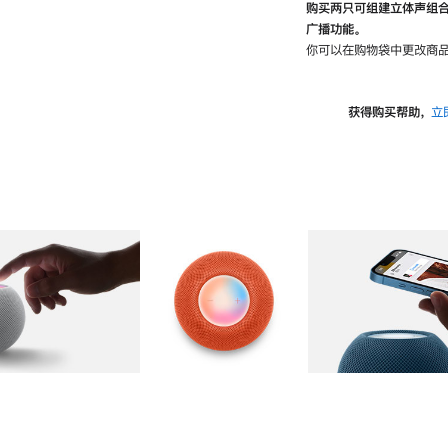
购买两只可组建立体声组
广播功能。
你可以在购物袋中更改商品
获得购买帮助，
立
图库
图像
2
图库
图像
3
图