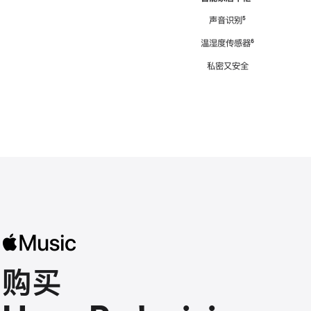
注
声音识别
脚
⁵
注
温湿度传感器
脚
⁶
注
私密又安全
购买