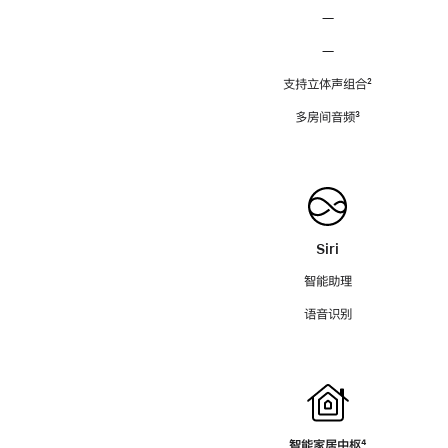
—
—
支持立体声组合
脚
²
注
多房间音频
脚
³
注
Siri
智能助理
语音识别
智能家居中枢
脚
⁴