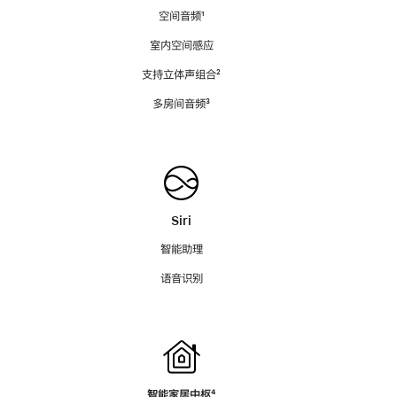
空间音频
脚
¹
注
室内空间感应
支持立体声组合
脚
²
注
多房间音频
脚
³
注
Siri
智能助理
语音识别
智能家居中枢
脚
⁴