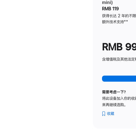
mini)
RMB 119
获得长达 2 年的不
额外技术支持
脚
**
注
RMB 9
含增值税及其他法定税费
需要考虑一下？
将此设备加入你的收
来再继续选购。
收藏