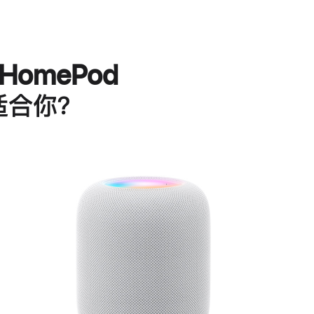
HomePod
适合你？
进
一
步
了
解
HomePod<