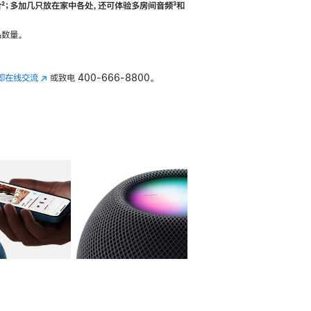
合
脚
²；多加几只放在家中各处，还可体验多‍房‍间音频
脚
³和
注
注
数量。
即在线交流
(在
或致电
400-666-8800。
新
窗
口
中
打
开)
库
图像
4
图库
图像
5