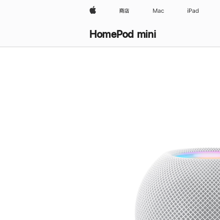
Apple
商店
Mac
iPad
HomePod mini
购
买
HomePod mini