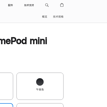
配件
技术支持
概览
技术规格
ePod mini
午夜色