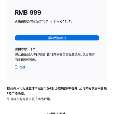
划
(适
RMB 999
用
于
含增值税及其他法定税费：约 RMB 115‡。
HomeP
mini)
添加到购物袋
需要考虑一下？
将此设备加入你的收藏，即可先保留全部配置选择，之后随时
回来再继续选购。
收藏
购买两只可组建立体声组合
脚
²；多加几只放在家中各处，还可体验多‍房‍间音频
脚
³和广播功能。
注
注
你可以在购物袋中更改商品数量。
获得购买帮助，