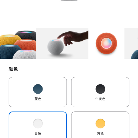
图库
图像
1
图库
图像
2
图库
图像
3
颜色
蓝色
午夜色
白色
黄色