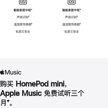
智能家居中枢
脚
⁴
智能家居中枢
脚
⁴
注
注
声音识别
脚
⁵
声音识别
脚
⁵
注
注
温湿度传感器
脚
⁶
温湿度传感器
脚
⁶
注
注
私密又安全
私密又安全
购买 HomePod mini，
Apple Music 免费试听三个
月
脚
⁺。