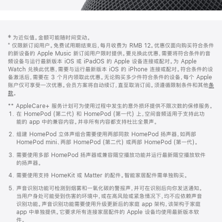
网
脚
‡ 为近似值。金额可能随时间变动。
注
页
⁺ 仅限新订阅用户。免费试用期结束后，每月收费为 RMB 12。优惠仅面向购买符合条件
页
的新设备的 Apple Music 新订阅用户限时提供。要兑换此优惠，需要将符合条件的音
频设备与运行最新版本 iOS 或 iPadOS 的 Apple 设备连接或配对。为 Apple
脚
Watch 兑换此优惠，需要与运行最新版本 iOS 的 iPhone 连接或配对。符合条件的设
备激活后，需要在 3 个月内领取此优惠。无论购买多少件符合条件的设备，每个 Apple
账户仅可享受一次优惠。会员方案将自动续订，直至取消订阅。须遵循限制条件和其他
条
款
。
(在
新
** AppleCare+ 服务计划可为使用过程中发生的意外损坏提供不限次数的保修服务。
窗
在 HomePod (第二代) 和 HomePod (第一代) 上，空间音频适用于支持此功
口
能的 app 中的兼容内容。并非所有内容都支持杜比全景声。
中
打
组建 HomePod 立体声组合需要使用两部同款 HomePod 扬声器，如两部
开)
HomePod mini、两部 HomePod (第二代) 或两部 HomePod (第一代)。
需要使用多部 HomePod 扬声器或兼容隔空播放功能并运行最新隔空播放软件
的扬声器。
需要使用支持 HomeKit 或 Matter 的配件。智能家居配件需单独购买。
声音识别功能可检测到烟雾和一氧化碳的警报声，并可在识别后向你发送通知。
当用户身处可能受到伤害的环境中，或在高风险或紧急情况下，均不应依赖声音
识别功能。声音识别功能需要使用升级更新后的家庭 app 架构，该架构于家庭
app 中单独提供。它要求所有连接家居配件的 Apple 设备均使用最新版本软
件。