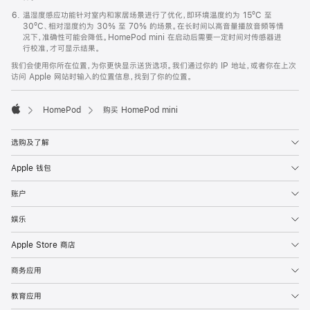
温湿度感应功能针对室内和家居场景进行了优化，即环境温度约为 15ºC 至
30ºC、相对湿度约为 30% 至 70% 的场景。在长时间以高音量播放音频等情
况下，准确性可能会降低。HomePod mini 在启动后需要一定时间对传感器进
行校准，才可显示结果。
我们会使用你所在位置，为你更快显示送货选项。我们通过你的 IP 地址，或者你在上次
访问 Apple 网站时输入的位置信息，找到了你的位置。
HomePod
购买 HomePod mini
Apple
选购及了解
Apple 钱包
账户
娱乐
Apple Store 商店
商务应用
教育应用