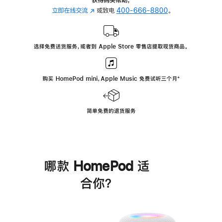
立即在线交流
(在
或致电
400-666-8800
。
新
窗
口
选择免费送货服务，或者到 Apple Store 零售店提取现货商品。
中
打
开)
购买 HomePod mini，Apple Music 免费试听三个月
脚
⁺
注
简单免费的退货服务
哪款 HomePod 适
合你？
进
一
步