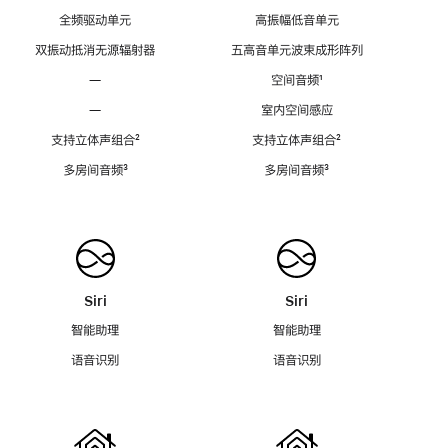
全频驱动单元
高振幅低音单元
双振动抵消无源辐射器
五高音单元波束成形阵列
—
空间音频
脚
¹
注
—
室内空间感应
支持立体声组合
脚
²
支持立体声组合
脚
²
注
注
多房间音频
脚
³
多房间音频
脚
³
注
注
Siri
Siri
智能助理
智能助理
语音识别
语音识别