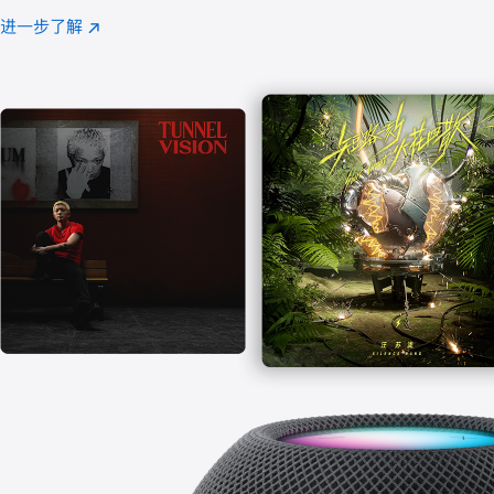
注
进一步了解
Apple
(在
Music
新
窗
口
中
打
开)