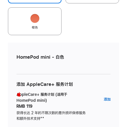
橙色
HomePod mini - 白色
添加 AppleCare+ 服务计划
AppleCare+ 服务计划 (适用于
AppleC
添加
HomePod mini)
服
RMB 119
务
获得长达 2 年的不限次数的意外损坏保修服务
和额外技术支持
脚
**
计
注