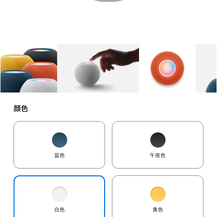
图库
图像
1
图库
图像
2
图库
图像
3
颜色
蓝色
午夜色
白色
黄色