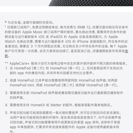
网
脚
‡ 为近似值。金额可能随时间变动。
注
页
⁺ 仅限新订阅用户。免费试用期结束后，每月收费为 RMB 12。优惠仅面向购买符合条件
页
的新设备的 Apple Music 新订阅用户限时提供。要兑换此优惠，需要将符合条件的音
频设备与运行最新版本 iOS 或 iPadOS 的 Apple 设备连接或配对。为 Apple
脚
Watch 兑换此优惠，需要与运行最新版本 iOS 的 iPhone 连接或配对。符合条件的设
备激活后，需要在 3 个月内领取此优惠。无论购买多少件符合条件的设备，每个 Apple
账户仅可享受一次优惠。会员方案将自动续订，直至取消订阅。须遵循限制条件和其他
条
款
。
(在
新
** AppleCare+ 服务计划可为使用过程中发生的意外损坏提供不限次数的保修服务。
窗
在 HomePod (第二代) 和 HomePod (第一代) 上，空间音频适用于支持此功
口
能的 app 中的兼容内容。并非所有内容都支持杜比全景声。
中
打
组建 HomePod 立体声组合需要使用两部同款 HomePod 扬声器，如两部
开)
HomePod mini、两部 HomePod (第二代) 或两部 HomePod (第一代)。
需要使用多部 HomePod 扬声器或兼容隔空播放功能并运行最新隔空播放软件
的扬声器。
需要使用支持 HomeKit 或 Matter 的配件。智能家居配件需单独购买。
声音识别功能可检测到烟雾和一氧化碳的警报声，并可在识别后向你发送通知。
当用户身处可能受到伤害的环境中，或在高风险或紧急情况下，均不应依赖声音
识别功能。声音识别功能需要使用升级更新后的家庭 app 架构，该架构于家庭
app 中单独提供。它要求所有连接家居配件的 Apple 设备均使用最新版本软
件。