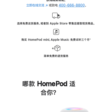
立即在线交流
(在
或致电
400-666-8800
。
新
窗
口
选择免费送货服务，或者到 Apple Store 零售店提取现货商品。
中
打
开)
购买 HomePod mini，Apple Music 免费试听三个月
脚
⁺
注
简单免费的退货服务
哪款 HomePod 适
合你？
进
一
步