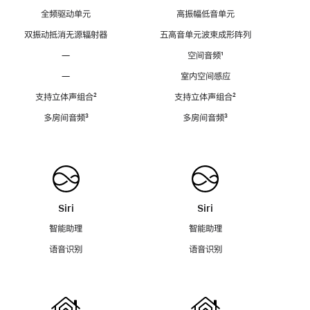
全频驱动单元
高振幅低音单元
双振动抵消无源辐射器
五高音单元波束成形阵列
—
空间音频
脚
¹
注
—
室内空间感应
支持立体声组合
脚
²
支持立体声组合
脚
²
注
注
多房间音频
脚
³
多房间音频
脚
³
注
注
Siri
Siri
智能助理
智能助理
语音识别
语音识别