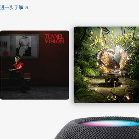
注
进一步了解
Apple
(在
Music
新
窗
口
中
打
开)