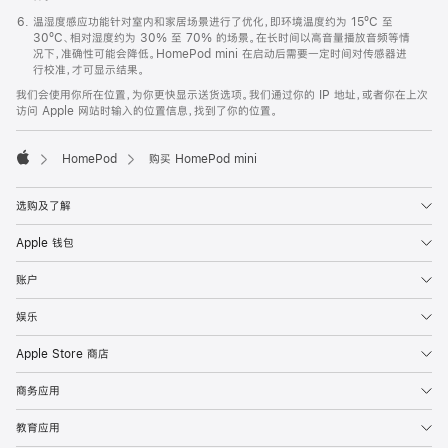
温湿度感应功能针对室内和家居场景进行了优化，即环境温度约为 15ºC 至
30ºC、相对湿度约为 30% 至 70% 的场景。在长时间以高音量播放音频等情
况下，准确性可能会降低。HomePod mini 在启动后需要一定时间对传感器进
行校准，才可显示结果。
我们会使用你所在位置，为你更快显示送货选项。我们通过你的 IP 地址，或者你在上次
访问 Apple 网站时输入的位置信息，找到了你的位置。
HomePod
购买 HomePod mini
Apple
选购及了解
Apple 钱包
账户
娱乐
Apple Store 商店
商务应用
教育应用