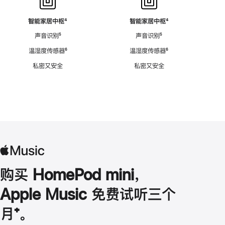
智能家居中枢
脚
⁴
智能家居中枢
脚
⁴
注
注
声音识别
脚
⁵
声音识别
脚
⁵
注
注
温湿度传感器
脚
⁶
温湿度传感器
脚
⁶
注
注
私密又安全
私密又安全
购买 HomePod mini，
Apple Music 免费试听三个
月
脚
⁺。