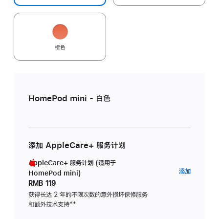
橙色
HomePod mini - 白色
添加 AppleCare+ 服务计划
AppleCare+ 服务计划 (适用于
AppleC
添加
HomePod mini)
服
RMB 119
务
获得长达 2 年的不限次数的意外损坏保修服务
和额外技术支持
脚
**
计
注