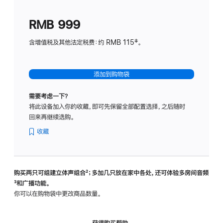
划
(适
RMB 999
用
于
含增值税及其他法定税费：约 RMB 115‡。
HomeP
mini)
添加到购物袋
需要考虑一下？
将此设备加入你的收藏，即可先保留全部配置选择，之后随时
回来再继续选购。
收藏
购买两只可组建立体声组合
脚
²；多加几只放在家中各处，还可体验多‍房‍间音频
脚
³和广播功能。
注
注
你可以在购物袋中更改商品数量。
获得购买帮助，