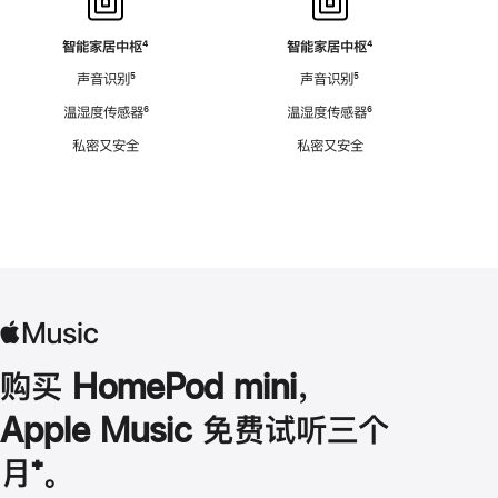
智能家居中枢
脚
⁴
智能家居中枢
脚
⁴
注
注
声音识别
脚
⁵
声音识别
脚
⁵
注
注
温湿度传感器
脚
⁶
温湿度传感器
脚
⁶
注
注
私密又安全
私密又安全
购买 HomePod mini，
Apple Music 免费试听三个
月
脚
⁺。