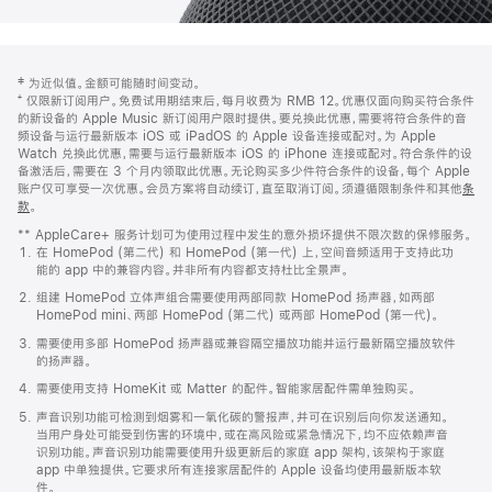
网
脚
‡ 为近似值。金额可能随时间变动。
注
页
⁺ 仅限新订阅用户。免费试用期结束后，每月收费为 RMB 12。优惠仅面向购买符合条件
页
的新设备的 Apple Music 新订阅用户限时提供。要兑换此优惠，需要将符合条件的音
频设备与运行最新版本 iOS 或 iPadOS 的 Apple 设备连接或配对。为 Apple
脚
Watch 兑换此优惠，需要与运行最新版本 iOS 的 iPhone 连接或配对。符合条件的设
备激活后，需要在 3 个月内领取此优惠。无论购买多少件符合条件的设备，每个 Apple
账户仅可享受一次优惠。会员方案将自动续订，直至取消订阅。须遵循限制条件和其他
条
款
。
(在
新
** AppleCare+ 服务计划可为使用过程中发生的意外损坏提供不限次数的保修服务。
窗
在 HomePod (第二代) 和 HomePod (第一代) 上，空间音频适用于支持此功
口
能的 app 中的兼容内容。并非所有内容都支持杜比全景声。
中
打
组建 HomePod 立体声组合需要使用两部同款 HomePod 扬声器，如两部
开)
HomePod mini、两部 HomePod (第二代) 或两部 HomePod (第一代)。
需要使用多部 HomePod 扬声器或兼容隔空播放功能并运行最新隔空播放软件
的扬声器。
需要使用支持 HomeKit 或 Matter 的配件。智能家居配件需单独购买。
声音识别功能可检测到烟雾和一氧化碳的警报声，并可在识别后向你发送通知。
当用户身处可能受到伤害的环境中，或在高风险或紧急情况下，均不应依赖声音
识别功能。声音识别功能需要使用升级更新后的家庭 app 架构，该架构于家庭
app 中单独提供。它要求所有连接家居配件的 Apple 设备均使用最新版本软
件。