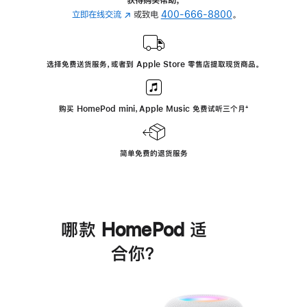
立即在线交流
(在
或致电
400-666-8800
。
新
窗
口
选择免费送货服务，或者到 Apple Store 零售店提取现货商品。
中
打
开)
购买 HomePod mini，Apple Music 免费试听三个月
脚
⁺
注
简单免费的退货服务
哪款 HomePod 适
合你？
进
一
步