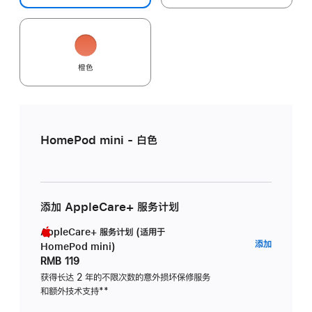
橙色
HomePod mini - 白色
添加 AppleCare+ 服务计划
AppleCare+ 服务计划 (适用于
AppleC
添加
HomePod mini)
服
RMB 119
务
获得长达 2 年的不限次数的意外损坏保修服务
和额外技术支持
脚
**
计
注