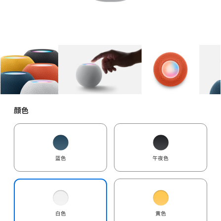
图库
图像
1
图库
图像
2
图库
图像
3
颜色
蓝色
午夜色
白色
黄色