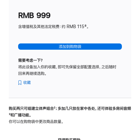
划
(适
RMB 999
用
于
含增值税及其他法定税费：约 RMB 115‡。
HomeP
mini)
添加到购物袋
需要考虑一下？
将此设备加入你的收藏，即可先保留全部配置选择，之后随时
回来再继续选购。
收藏
购买两只可组建立体声组合
脚
²；多加几只放在家中各处，还可体验多‍房‍间音频
脚
³和广播功能。
注
注
你可以在购物袋中更改商品数量。
获得购买帮助，