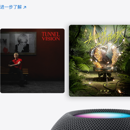
注
进一步了解
Apple
(在
Music
新
窗
口
中
打
开)