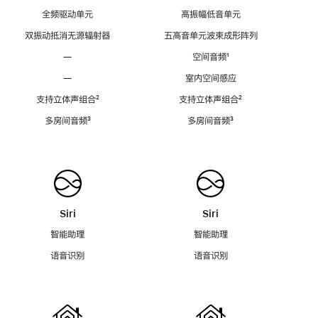
全频驱动单元
高振幅低音单元
双振动抵消无源辐射器
五高音单元波束成形阵列
—
空间音频
脚
¹
注
—
室内空间感应
支持立体声组合
脚
²
支持立体声组合
脚
²
注
注
多房间音频
脚
³
多房间音频
脚
³
注
注
Siri
Siri
智能助理
智能助理
语音识别
语音识别