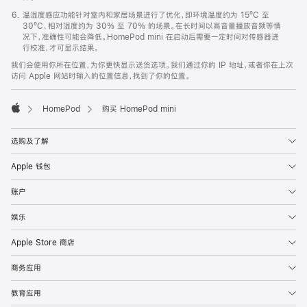
温湿度感应功能针对室内和家居场景进行了优化，即环境温度约为 15ºC 至
30ºC、相对湿度约为 30% 至 70% 的场景。在长时间以高音量播放音频等情
况下，准确性可能会降低。HomePod mini 在启动后需要一定时间对传感器进
行校准，才可显示结果。
我们会使用你所在位置，为你更快显示送货选项。我们通过你的 IP 地址，或者你在上次
访问 Apple 网站时输入的位置信息，找到了你的位置。
HomePod
购买 HomePod mini
Apple
选购及了解
Apple 钱包
账户
娱乐
Apple Store 商店
商务应用
教育应用