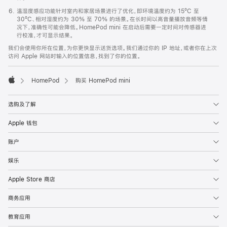
温湿度感应功能针对室内和家居场景进行了优化，即环境温度约为 15ºC 至
30ºC、相对湿度约为 30% 至 70% 的场景。在长时间以高音量播放音频等情
况下，准确性可能会降低。HomePod mini 在启动后需要一定时间对传感器进
行校准，才可显示结果。
我们会使用你所在位置，为你更快显示送货选项。我们通过你的 IP 地址，或者你在上次
访问 Apple 网站时输入的位置信息，找到了你的位置。
HomePod
购买 HomePod mini
Apple
选购及了解
Apple 钱包
账户
娱乐
Apple Store 商店
商务应用
教育应用