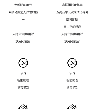
全频驱动单元
高振幅低音单元
双振动抵消无源辐射器
五高音单元波束成形阵列
—
空间音频
脚
¹
注
—
室内空间感应
支持立体声组合
脚
²
支持立体声组合
脚
²
注
注
多房间音频
脚
³
多房间音频
脚
³
注
注
Siri
Siri
智能助理
智能助理
语音识别
语音识别