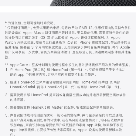
网
脚
‡ 为近似值。金额可能随时间变动。
注
页
⁺ 仅限新订阅用户。免费试用期结束后，每月收费为 RMB 12。优惠仅面向购买符合条件
页
的新设备的 Apple Music 新订阅用户限时提供。要兑换此优惠，需要将符合条件的音
频设备与运行最新版本 iOS 或 iPadOS 的 Apple 设备连接或配对。为 Apple
脚
Watch 兑换此优惠，需要与运行最新版本 iOS 的 iPhone 连接或配对。符合条件的设
备激活后，需要在 3 个月内领取此优惠。无论购买多少件符合条件的设备，每个 Apple
账户仅可享受一次优惠。会员方案将自动续订，直至取消订阅。须遵循限制条件和其他
条
款
。
(在
新
** AppleCare+ 服务计划可为使用过程中发生的意外损坏提供不限次数的保修服务。
窗
在 HomePod (第二代) 和 HomePod (第一代) 上，空间音频适用于支持此功
口
能的 app 中的兼容内容。并非所有内容都支持杜比全景声。
中
打
组建 HomePod 立体声组合需要使用两部同款 HomePod 扬声器，如两部
开)
HomePod mini、两部 HomePod (第二代) 或两部 HomePod (第一代)。
需要使用多部 HomePod 扬声器或兼容隔空播放功能并运行最新隔空播放软件
的扬声器。
需要使用支持 HomeKit 或 Matter 的配件。智能家居配件需单独购买。
声音识别功能可检测到烟雾和一氧化碳的警报声，并可在识别后向你发送通知。
当用户身处可能受到伤害的环境中，或在高风险或紧急情况下，均不应依赖声音
识别功能。声音识别功能需要使用升级更新后的家庭 app 架构，该架构于家庭
app 中单独提供。它要求所有连接家居配件的 Apple 设备均使用最新版本软
件。