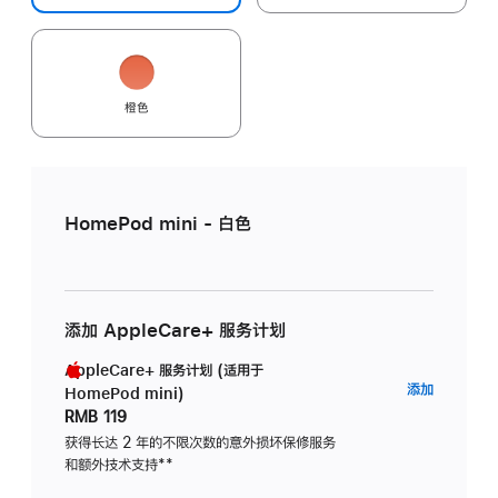
橙色
HomePod mini - 白色
添加 AppleCare+ 服务计划
AppleCare+ 服务计划 (适用于
AppleC
添加
HomePod mini)
服
RMB 119
务
获得长达 2 年的不限次数的意外损坏保修服务
和额外技术支持
脚
**
计
注