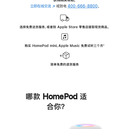
立即在线交流
(在
或致电
400-666-8800
。
新
窗
口
选择免费送货服务，或者到 Apple Store 零售店提取现货商品。
中
打
开)
购买 HomePod mini，Apple Music 免费试听三个月
脚
⁺
注
简单免费的退货服务
哪款 HomePod 适
合你？
进
一
步