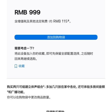
划
(适
RMB 999
用
于
含增值税及其他法定税费：约 RMB 115‡。
HomeP
mini)
添加到购物袋
需要考虑一下？
将此设备加入你的收藏，即可先保留全部配置选择，之后随时
回来再继续选购。
收藏
购买两只可组建立体声组合
脚
²；多加几只放在家中各处，还可体验多‍房‍间音频
脚
³和广播功能。
注
注
你可以在购物袋中更改商品数量。
获得购买帮助，