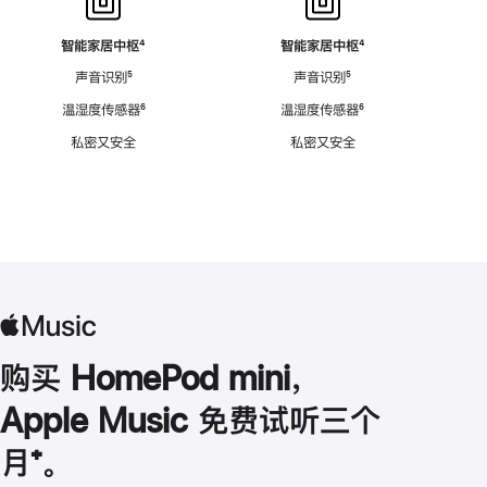
智能家居中枢
脚
⁴
智能家居中枢
脚
⁴
注
注
声音识别
脚
⁵
声音识别
脚
⁵
注
注
温湿度传感器
脚
⁶
温湿度传感器
脚
⁶
注
注
私密又安全
私密又安全
购买 HomePod mini，
Apple Music 免费试听三个
月
脚
⁺。