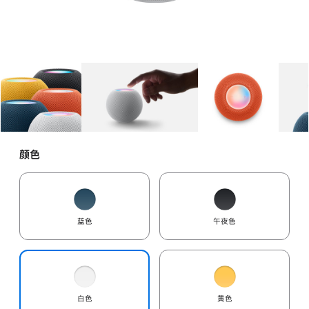
图库
图像
1
图库
图像
2
图库
图像
3
颜色
蓝色
午夜色
白色
黄色