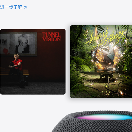
注
进一步了解
Apple
(在
Music
新
窗
口
中
打
开)