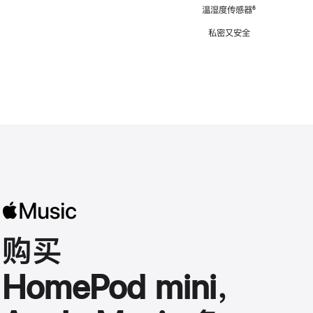
注
温湿度传感器
脚
⁶
注
私密又安全
购买
HomePod mini，