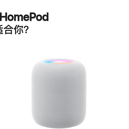
HomePod
适合你？
进
一
步
了
解
HomePod<