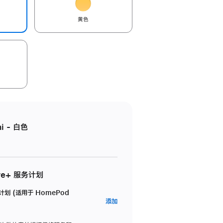
黄色
i - 白色
re+ 服务计划
务计划 (适用于 HomePod
AppleCare+
添加
服