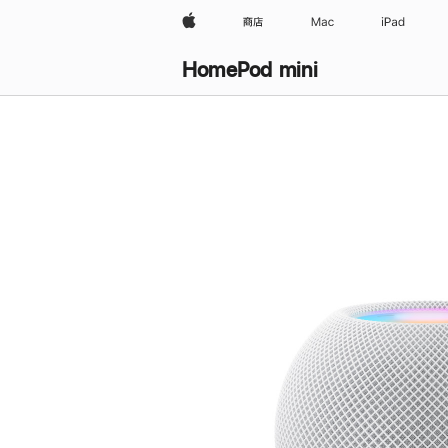
Apple
商店
Mac
iPad
HomePod mini
购
买
HomePod mini