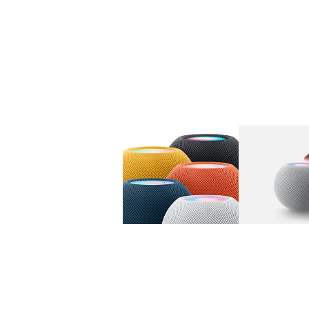
图库
图像
1