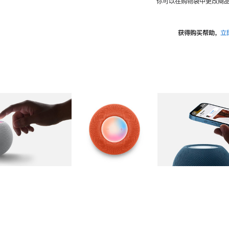
你可以在购物袋中更改商品
获得购买帮助，
立
图库
图像
2
图库
图像
3
图