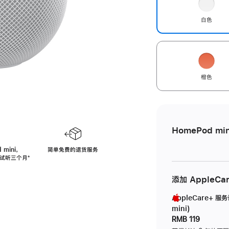
白色
橙色
HomePod min
 mini，
简单免费的退货服务
免费试听三个月
脚
⁺
注
添加 AppleCa
AppleCare+ 服
mini)
RMB 119