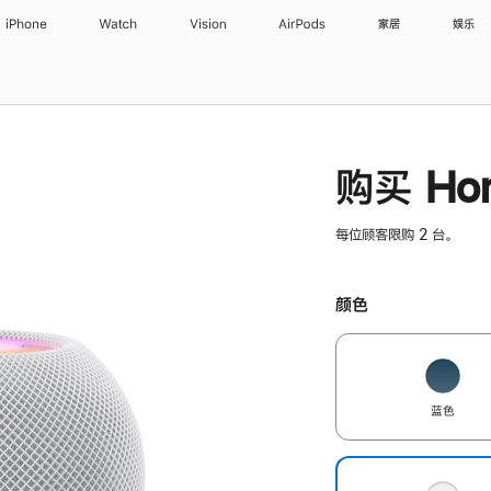
iPhone
Watch
Vision
AirPods
家居
娱乐
购买 Hom
每位顾客限购 2 台。
颜色
蓝色