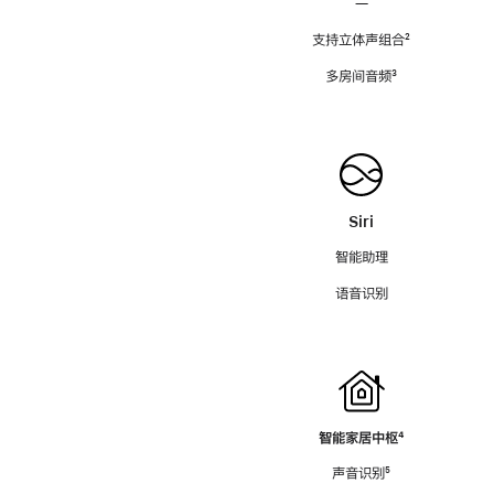
—
支持立体声组合
脚
²
注
多房间音频
脚
³
注
Siri
智能助理
语音识别
智能家居中枢
脚
⁴
注
声音识别
脚
⁵