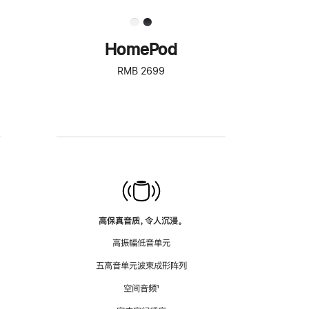
HomePod
RMB 2699
高保真音质，令人沉浸。
高振幅低音单元
五高音单元波束成形阵列
空间音频
脚
¹
注