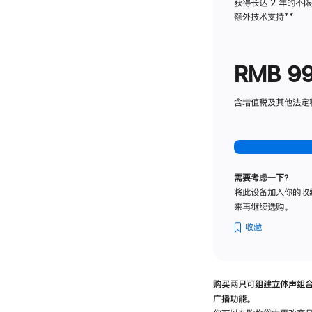
获得长达 2 年的不
额外技术支持
脚
**
注
RMB 9
含增值税及其他法定税费
需要考虑一下？
将此设备加入你的收
来再继续选购。
收藏
购买两只可组建立体声组
广播功能。