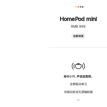
HomePod mini
RMB 999
HomePod
当前浏览
mini
身材小巧，声音超震撼。
全频驱动单元
双振动抵消无源辐射器
—