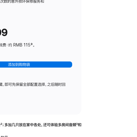
务
限次数的意外损坏保修服务和
计
划
(适
99
用
于
：约 RMB 115‡。
HomePod
mini)
添加到购物袋
藏，即可先保留全部配置选择，之后随时回
合
脚
²；多加几只放在家中各处，还可体验多‍房‍间音频
脚
³和
注
注