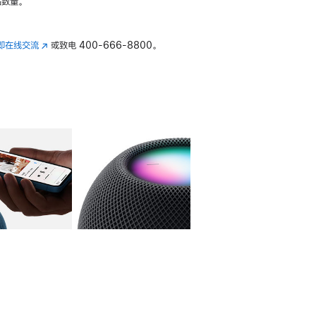
数量。
即在线交流
(在
或致电
400-666-8800。
新
窗
口
中
打
开)
库
图像
4
图库
图像
5