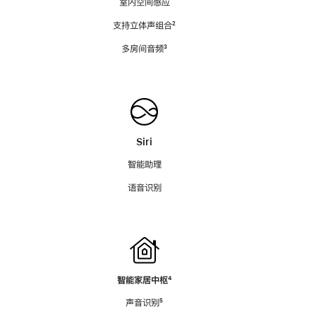
室内空间感应
支持立体声组合
脚
²
注
多房间音频
脚
³
注
Siri
智能助理
语音识别
智能家居中枢
脚
⁴
注
声音识别
脚
⁵