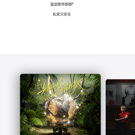
注
温湿度传感器
脚
⁶
注
私密又安全