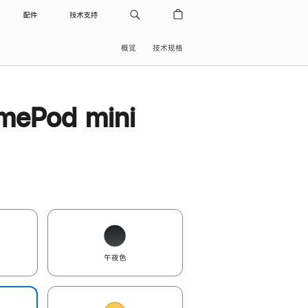
配件
技术支持
概览
技术规格
ePod mini
午夜色