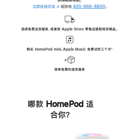
立即在线交流
(在
或致电
400-666-8800
。
新
窗
口
选择免费送货服务，或者到 Apple Store 零售店提取现货商品。
中
打
开)
购买 HomePod mini，Apple Music 免费试听三个月
脚
⁺
注
简单免费的退货服务
哪款 HomePod 适
合你？
进
一
步