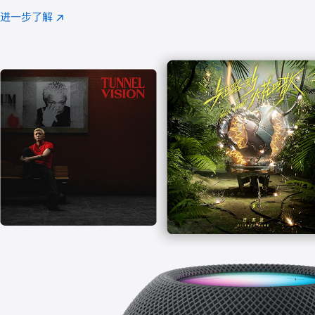
注
进一步了解
Apple
(在
Music
新
窗
口
中
打
开)