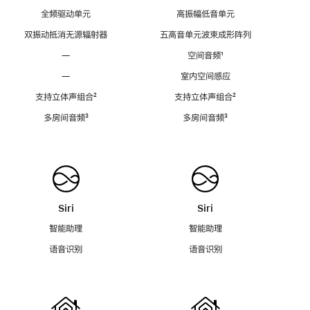
全频驱动单元
高振幅低音单元
双振动抵消无源辐射器
五高音单元波束成形阵列
—
空间音频
脚
¹
注
—
室内空间感应
支持立体声组合
脚
²
支持立体声组合
脚
²
注
注
多房间音频
脚
³
多房间音频
脚
³
注
注
Siri
Siri
智能助理
智能助理
语音识别
语音识别