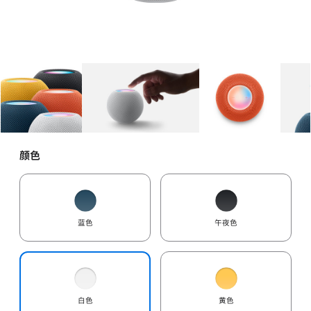
图库
图像
1
图库
图像
2
图库
图像
3
颜色
蓝色
午夜色
白色
黄色