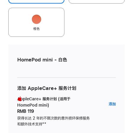
橙色
HomePod mini - 白色
添加 AppleCare+ 服务计划
AppleCare+ 服务计划 (适用于
AppleC
添加
HomePod mini)
服
RMB 119
务
获得长达 2 年的不限次数的意外损坏保修服务
和额外技术支持
脚
**
计
注