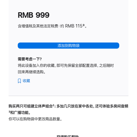
划
(适
RMB 999
用
于
含增值税及其他法定税费：约 RMB 115‡。
HomeP
mini)
添加到购物袋
需要考虑一下？
将此设备加入你的收藏，即可先保留全部配置选择，之后随时
回来再继续选购。
收藏
购买两只可组建立体声组合
脚
²；多加几只放在家中各处，还可体验多‍房‍间音频
脚
³和广播功能。
注
注
你可以在购物袋中更改商品数量。
获得购买帮助，