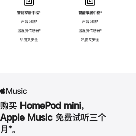
智能家居中枢
脚
⁴
智能家居中枢
脚
⁴
注
注
声音识别
脚
⁵
声音识别
脚
⁵
注
注
温湿度传感器
脚
⁶
温湿度传感器
脚
⁶
注
注
私密又安全
私密又安全
购买 HomePod mini，
Apple Music 免费试听三个
月
脚
⁺。