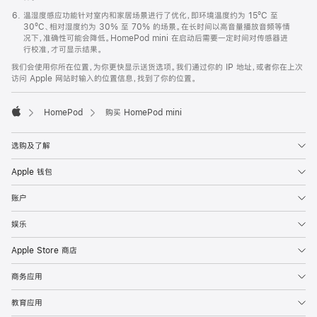
温湿度感应功能针对室内和家居场景进行了优化，即环境温度约为 15ºC 至
30ºC、相对湿度约为 30% 至 70% 的场景。在长时间以高音量播放音频等情
况下，准确性可能会降低。HomePod mini 在启动后需要一定时间对传感器进
行校准，才可显示结果。
我们会使用你所在位置，为你更快显示送货选项。我们通过你的 IP 地址，或者你在上次
访问 Apple 网站时输入的位置信息，找到了你的位置。
HomePod
购买 HomePod mini
Apple
选购及了解
Apple 钱包
账户
娱乐
Apple Store 商店
商务应用
教育应用