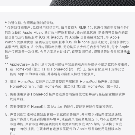
网
脚
‡ 为近似值。金额可能随时间变动。
注
页
⁺ 仅限新订阅用户。免费试用期结束后，每月收费为 RMB 12。优惠仅面向购买符合条件
页
的新设备的 Apple Music 新订阅用户限时提供。要兑换此优惠，需要将符合条件的音
频设备与运行最新版本 iOS 或 iPadOS 的 Apple 设备连接或配对。为 Apple
脚
Watch 兑换此优惠，需要与运行最新版本 iOS 的 iPhone 连接或配对。符合条件的设
备激活后，需要在 3 个月内领取此优惠。无论购买多少件符合条件的设备，每个 Apple
账户仅可享受一次优惠。会员方案将自动续订，直至取消订阅。须遵循限制条件和其他
条
款
。
(在
新
** AppleCare+ 服务计划可为使用过程中发生的意外损坏提供不限次数的保修服务。
窗
在 HomePod (第二代) 和 HomePod (第一代) 上，空间音频适用于支持此功
口
能的 app 中的兼容内容。并非所有内容都支持杜比全景声。
中
打
组建 HomePod 立体声组合需要使用两部同款 HomePod 扬声器，如两部
开)
HomePod mini、两部 HomePod (第二代) 或两部 HomePod (第一代)。
需要使用多部 HomePod 扬声器或兼容隔空播放功能并运行最新隔空播放软件
的扬声器。
需要使用支持 HomeKit 或 Matter 的配件。智能家居配件需单独购买。
声音识别功能可检测到烟雾和一氧化碳的警报声，并可在识别后向你发送通知。
当用户身处可能受到伤害的环境中，或在高风险或紧急情况下，均不应依赖声音
识别功能。声音识别功能需要使用升级更新后的家庭 app 架构，该架构于家庭
app 中单独提供。它要求所有连接家居配件的 Apple 设备均使用最新版本软
件。