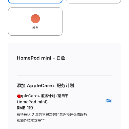
橙色
HomePod mini - 白色
添加 AppleCare+ 服务计划
AppleCare+ 服务计划 (适用于
AppleC
添加
HomePod mini)
服
RMB 119
务
获得长达 2 年的不限次数的意外损坏保修服务
和额外技术支持
脚
**
计
注