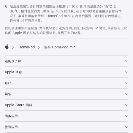
温湿度感应功能针对室内和家居场景进行了优化，即环境温度约为 15ºC 至
30ºC、相对湿度约为 30% 至 70% 的场景。在长时间以高音量播放音频等情
况下，准确性可能会降低。HomePod mini 在启动后需要一定时间对传感器进
行校准，才可显示结果。
我们会使用你所在位置，为你更快显示送货选项。我们通过你的 IP 地址，或者你在上次
访问 Apple 网站时输入的位置信息，找到了你的位置。
HomePod
购买 HomePod mini
Apple
选购及了解
Apple 钱包
账户
娱乐
Apple Store 商店
商务应用
教育应用