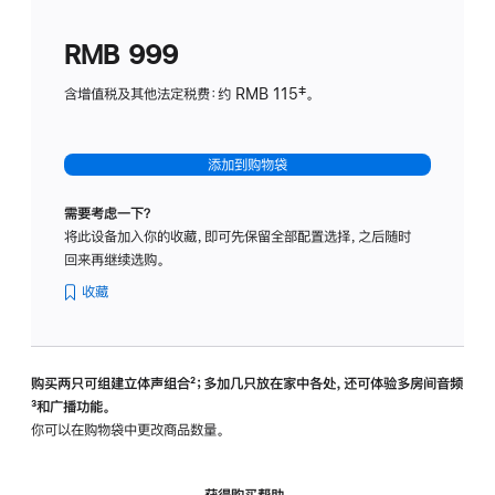
划
(适
RMB 999
用
于
含增值税及其他法定税费：约 RMB 115‡。
HomeP
mini)
添加到购物袋
需要考虑一下？
将此设备加入你的收藏，即可先保留全部配置选择，之后随时
回来再继续选购。
收藏
购买两只可组建立体声组合
脚
²；多加几只放在家中各处，还可体验多‍房‍间音频
脚
³和广播功能。
注
注
你可以在购物袋中更改商品数量。
获得购买帮助，