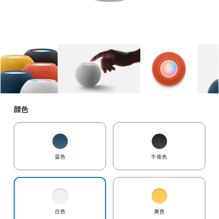
图库
图像
1
图库
图像
2
图库
图像
3
颜色
蓝色
午夜色
白色
黄色