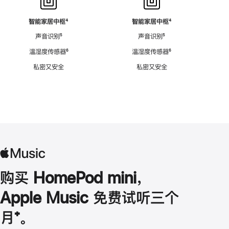
智能家居中枢
脚
⁴
智能家居中枢
脚
⁴
注
注
声音识别
脚
⁵
声音识别
脚
⁵
注
注
温湿度传感器
脚
⁶
温湿度传感器
脚
⁶
注
注
私密又安全
私密又安全
购买 HomePod mini，
Apple Music 免费试听三个
月
脚
⁺。