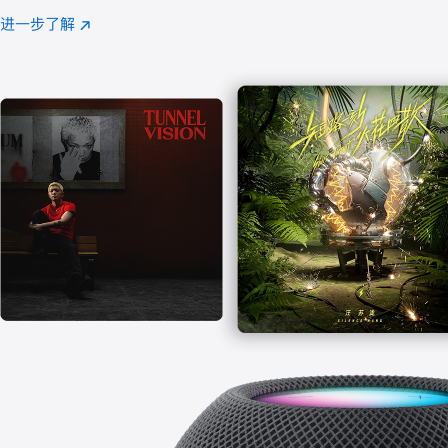
注
进一步了解
Apple
(在
Music
新
窗
口
中
打
开)