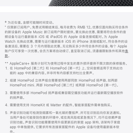
网
脚
‡ 为近似值。金额可能随时间变动。
注
页
⁺ 仅限新订阅用户。免费试用期结束后，每月收费为 RMB 12。优惠仅面向购买符合条件
页
的新设备的 Apple Music 新订阅用户限时提供。要兑换此优惠，需要将符合条件的音
频设备与运行最新版本 iOS 或 iPadOS 的 Apple 设备连接或配对。为 Apple
脚
Watch 兑换此优惠，需要与运行最新版本 iOS 的 iPhone 连接或配对。符合条件的设
备激活后，需要在 3 个月内领取此优惠。无论购买多少件符合条件的设备，每个 Apple
账户仅可享受一次优惠。会员方案将自动续订，直至取消订阅。须遵循限制条件和其他
条
款
。
(在
新
** AppleCare+ 服务计划可为使用过程中发生的意外损坏提供不限次数的保修服务。
窗
在 HomePod (第二代) 和 HomePod (第一代) 上，空间音频适用于支持此功
口
能的 app 中的兼容内容。并非所有内容都支持杜比全景声。
中
打
组建 HomePod 立体声组合需要使用两部同款 HomePod 扬声器，如两部
开)
HomePod mini、两部 HomePod (第二代) 或两部 HomePod (第一代)。
需要使用多部 HomePod 扬声器或兼容隔空播放功能并运行最新隔空播放软件
的扬声器。
需要使用支持 HomeKit 或 Matter 的配件。智能家居配件需单独购买。
声音识别功能可检测到烟雾和一氧化碳的警报声，并可在识别后向你发送通知。
当用户身处可能受到伤害的环境中，或在高风险或紧急情况下，均不应依赖声音
识别功能。声音识别功能需要使用升级更新后的家庭 app 架构，该架构于家庭
app 中单独提供。它要求所有连接家居配件的 Apple 设备均使用最新版本软
件。