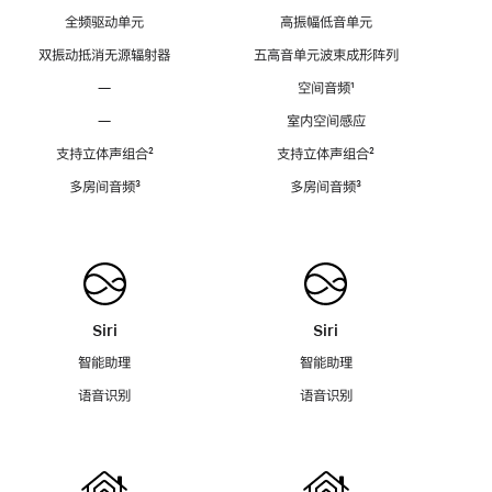
全频驱动单元
高振幅低音单元
双振动抵消无源辐射器
五高音单元波束成形阵列
—
空间音频
脚
¹
注
—
室内空间感应
支持立体声组合
脚
²
支持立体声组合
脚
²
注
注
多房间音频
脚
³
多房间音频
脚
³
注
注
Siri
Siri
智能助理
智能助理
语音识别
语音识别