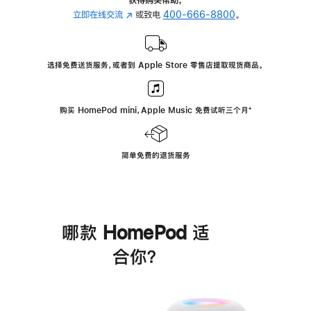
立即在线交流
(在
或致电
400-666-8800
。
新
窗
口
选择免费送货服务，或者到 Apple Store 零售店提取现货商品。
中
打
开)
购买 HomePod mini，Apple Music 免费试听三个月
脚
⁺
注
简单免费的退货服务
哪款 HomePod 适
合你？
进
一
步