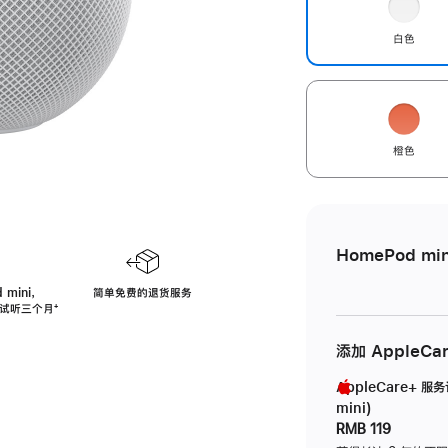
白色
橙色
HomePod min
 mini，
简单免费的退货服务
免费试听三个月
脚
⁺
注
添加 AppleCa
AppleCare+ 服
mini)
RMB 119