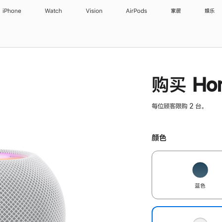
iPhone
Watch
Vision
AirPods
家居
娱乐
购买 Hom
每位顾客限购 2 台。
颜色
蓝色