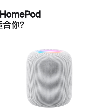
HomePod
适合你？
进
一
步
了
解
HomePod<