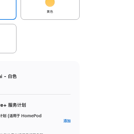
黄色
i - 白色
re+ 服务计划
务计划 (适用于 HomePod
AppleCare+
添加
服