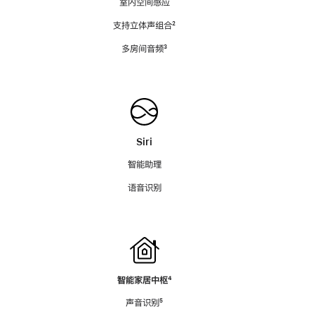
室内空间感应
支持立体声组合
脚
²
注
多房间音频
脚
³
注
Siri
智能助理
语音识别
智能家居中枢
脚
⁴
注
声音识别
脚
⁵