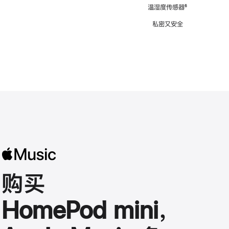
注
温湿度传感器
脚
⁶
注
私密又安全
购买
HomePod mini，