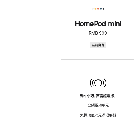
HomePod mini
RMB 999
HomePod
当前浏览
mini
身材小巧，声音超震撼。
全频驱动单元
双振动抵消无源辐射器
—