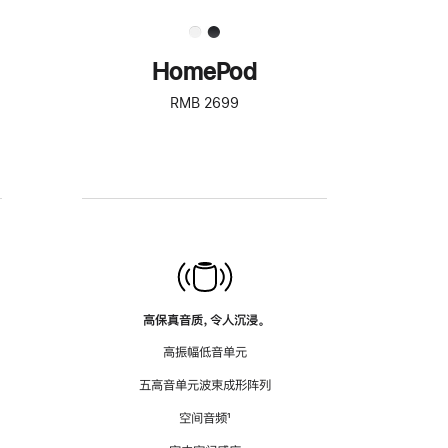
HomePod
RMB 2699
高保真音质，令人沉浸。
高振幅低音单元
五高音单元波束成形阵列
空间音频
脚
¹
注