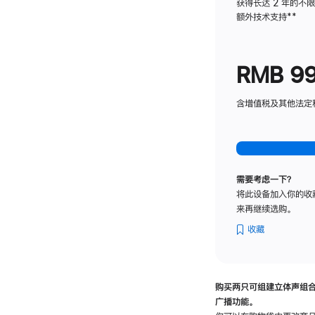
获得长达 2 年的不
额外技术支持
脚
**
注
RMB 9
含增值税及其他法定税费
需要考虑一下？
将此设备加入你的收
来再继续选购。
收藏
购买两只可组建立体声组
广播功能。