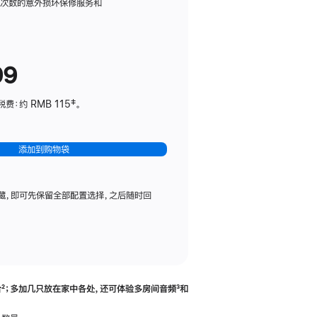
务
限次数的意外损坏保修服务和
计
划
(适
99
用
于
：约 RMB 115‡。
HomePod
mini)
添加到购物袋
藏，即可先保留全部配置选择，之后随时回
合
脚
²；多加几只放在家中各处，还可体验多‍房‍间音频
脚
³和
注
注