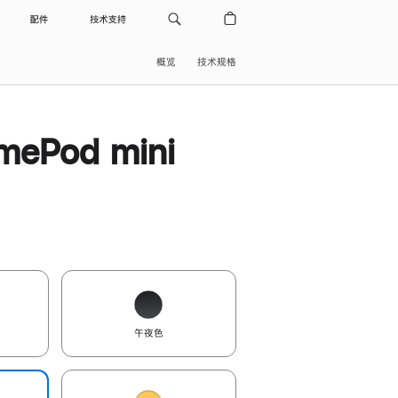
配件
技术支持
概览
技术规格
ePod mini
午夜色