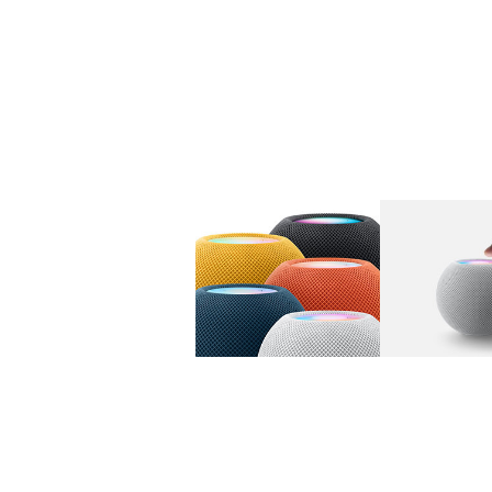
图库
图像
1