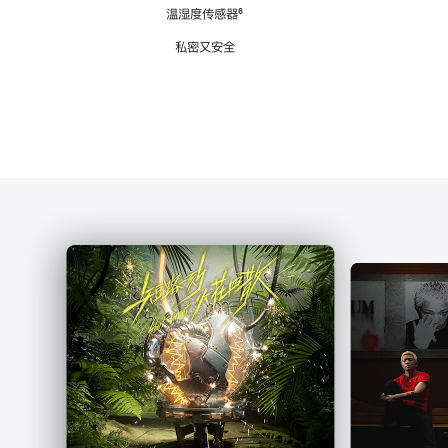
注
温湿度传感器
脚
⁶
注
私密又安全