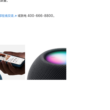
数量。
即在线交流
(在
或致电
400-666-8800。
新
窗
口
中
打
开)
库
图像
4
图库
图像
5