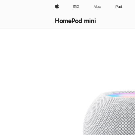
Apple
商店
Mac
iPad
HomePod mini
购
买
HomePod mini