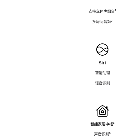
—
支持立体声组合
脚
²
注
多房间音频
脚
³
注
Siri
智能助理
语音识别
智能家居中枢
脚
⁴
注
声音识别
脚
⁵