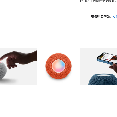
你可以在购物袋中更改商品
获得购买帮助，
立
图库
图像
2
图库
图像
3
图