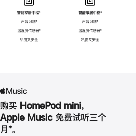
智能家居中枢
脚
⁴
智能家居中枢
脚
⁴
注
注
声音识别
脚
⁵
声音识别
脚
⁵
注
注
温湿度传感器
脚
⁶
温湿度传感器
脚
⁶
注
注
私密又安全
私密又安全
购买 HomePod mini，
Apple Music 免费试听三个
月
脚
⁺。