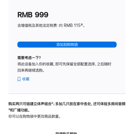
划
(适
RMB 999
用
于
含增值税及其他法定税费：约 RMB 115‡。
HomeP
mini)
添加到购物袋
需要考虑一下？
将此设备加入你的收藏，即可先保留全部配置选择，之后随时
回来再继续选购。
收藏
购买两只可组建立体声组合
脚
²；多加几只放在家中各处，还可体验多‍房‍间音频
脚
³和广播功能。
注
注
你可以在购物袋中更改商品数量。
获得购买帮助，