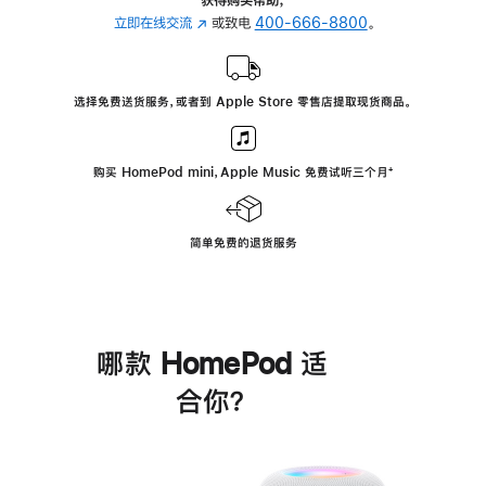
立即在线交流
(在
或致电
400-666-8800
。
新
窗
口
选择免费送货服务，或者到 Apple Store 零售店提取现货商品。
中
打
开)
购买 HomePod mini，Apple Music 免费试听三个月
脚
⁺
注
简单免费的退货服务
哪款 HomePod 适
合你？
进
一
步