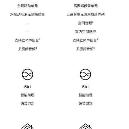
全频驱动单元
高振幅低音单元
双振动抵消无源辐射器
五高音单元波束成形阵列
—
空间音频
脚
¹
注
—
室内空间感应
支持立体声组合
脚
²
支持立体声组合
脚
²
注
注
多房间音频
脚
³
多房间音频
脚
³
注
注
Siri
Siri
智能助理
智能助理
语音识别
语音识别