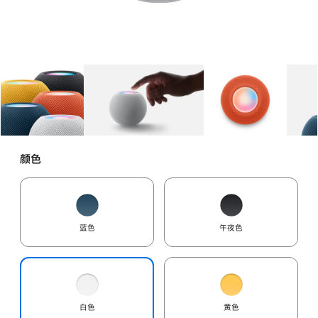
图库
图像
1
图库
图像
2
图库
图像
3
颜色
蓝色
午夜色
白色
黄色