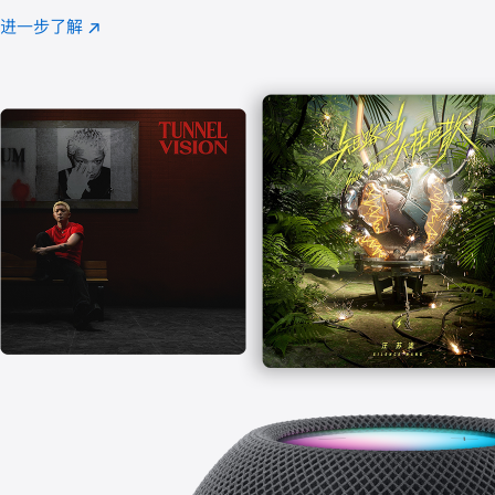
注
进一步了解
Apple
(在
Music
新
窗
口
中
打
开)