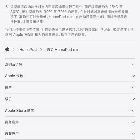
温湿度感应功能针对室内和家居场景进行了优化，即环境温度约为 15ºC 至
30ºC、相对湿度约为 30% 至 70% 的场景。在长时间以高音量播放音频等情
况下，准确性可能会降低。HomePod mini 在启动后需要一定时间对传感器进
行校准，才可显示结果。
我们会使用你所在位置，为你更快显示送货选项。我们通过你的 IP 地址，或者你在上次
访问 Apple 网站时输入的位置信息，找到了你的位置。
HomePod
购买 HomePod mini
Apple
选购及了解
Apple 钱包
账户
娱乐
Apple Store 商店
商务应用
教育应用