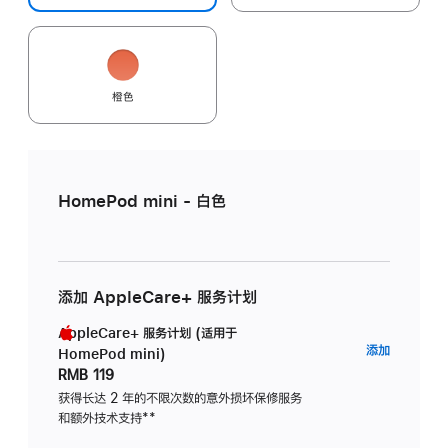
橙色
HomePod mini - 白色
添加 AppleCare+ 服务计划
AppleCare+ 服务计划 (适用于
AppleC
添加
HomePod mini)
服
RMB 119
务
获得长达 2 年的不限次数的意外损坏保修服务
和额外技术支持
脚
**
计
注