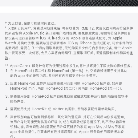
网
脚
‡ 为近似值。金额可能随时间变动。
注
页
⁺ 仅限新订阅用户。免费试用期结束后，每月收费为 RMB 12。优惠仅面向购买符合条件
页
的新设备的 Apple Music 新订阅用户限时提供。要兑换此优惠，需要将符合条件的音
频设备与运行最新版本 iOS 或 iPadOS 的 Apple 设备连接或配对。为 Apple
脚
Watch 兑换此优惠，需要与运行最新版本 iOS 的 iPhone 连接或配对。符合条件的设
备激活后，需要在 3 个月内领取此优惠。无论购买多少件符合条件的设备，每个 Apple
账户仅可享受一次优惠。会员方案将自动续订，直至取消订阅。须遵循限制条件和其他
条
款
。
(在
新
** AppleCare+ 服务计划可为使用过程中发生的意外损坏提供不限次数的保修服务。
窗
在 HomePod (第二代) 和 HomePod (第一代) 上，空间音频适用于支持此功
口
能的 app 中的兼容内容。并非所有内容都支持杜比全景声。
中
打
组建 HomePod 立体声组合需要使用两部同款 HomePod 扬声器，如两部
开)
HomePod mini、两部 HomePod (第二代) 或两部 HomePod (第一代)。
需要使用多部 HomePod 扬声器或兼容隔空播放功能并运行最新隔空播放软件
的扬声器。
需要使用支持 HomeKit 或 Matter 的配件。智能家居配件需单独购买。
声音识别功能可检测到烟雾和一氧化碳的警报声，并可在识别后向你发送通知。
当用户身处可能受到伤害的环境中，或在高风险或紧急情况下，均不应依赖声音
识别功能。声音识别功能需要使用升级更新后的家庭 app 架构，该架构于家庭
app 中单独提供。它要求所有连接家居配件的 Apple 设备均使用最新版本软
件。