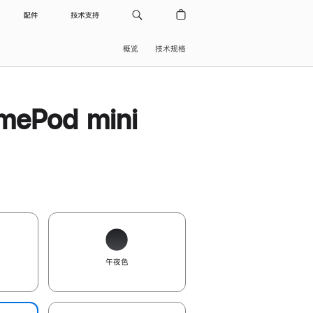
配件
技术支持
概览
技术规格
ePod mini
午夜色