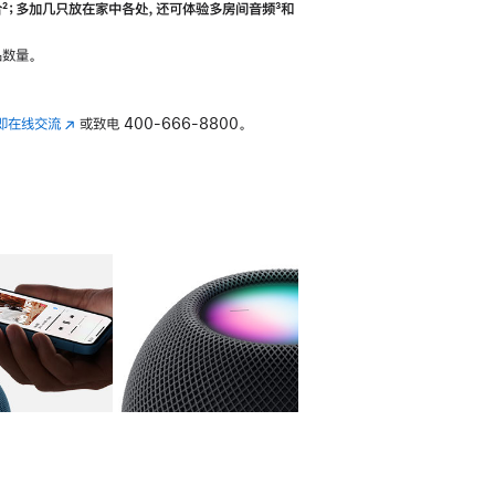
合
脚
²；多加几只放在家中各处，还可体验多‍房‍间音频
脚
³和
注
注
数量。
即在线交流
(在
或致电
400-666-8800。
新
窗
口
中
打
开)
库
图像
4
图库
图像
5