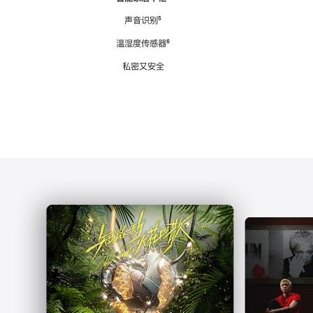
注
声音识别
脚
⁵
注
温湿度传感器
脚
⁶
注
私密又安全