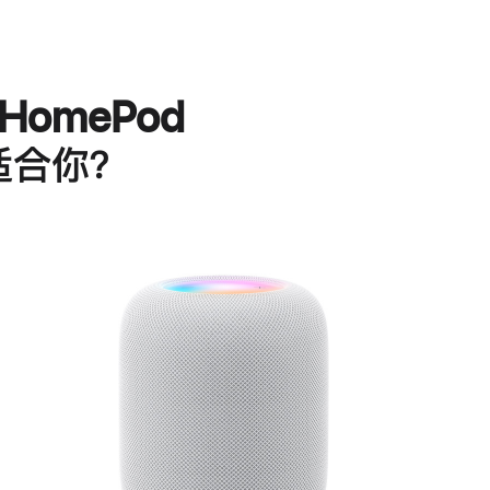
HomePod
适合你？
进
一
步
了
解
HomePod<