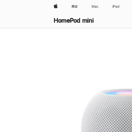
Apple
商店
Mac
iPad
HomePod mini
购
买
HomePod mini