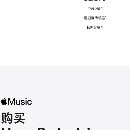
注
声音识别
脚
⁵
注
温湿度传感器
脚
⁶
注
私密又安全
购买