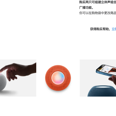
购买两只可组建立体声组
广播功能。
你可以在购物袋中更改商品
获得购买帮助，
立
图库
图像
2
图库
图像
3
图