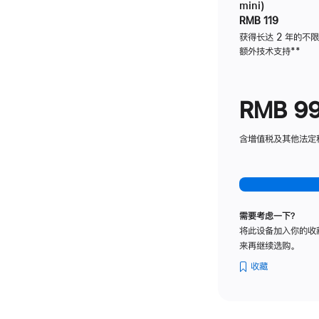
mini)
RMB 119
获得长达 2 年的不
额外技术支持
脚
**
注
RMB 9
含增值税及其他法定税费
需要考虑一下？
将此设备加入你的收
来再继续选购。
收藏