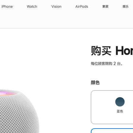
iPhone
Watch
Vision
AirPods
家居
娱乐
购买 Hom
每位顾客限购 2 台。
颜色
蓝色