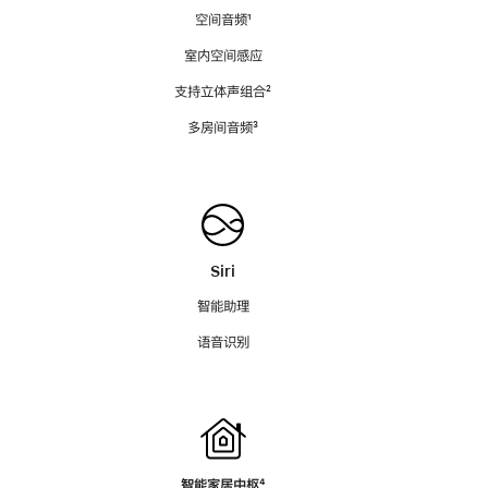
空间音频
脚
¹
注
室内空间感应
支持立体声组合
脚
²
注
多房间音频
脚
³
注
Siri
智能助理
语音识别
智能家居中枢
脚
⁴