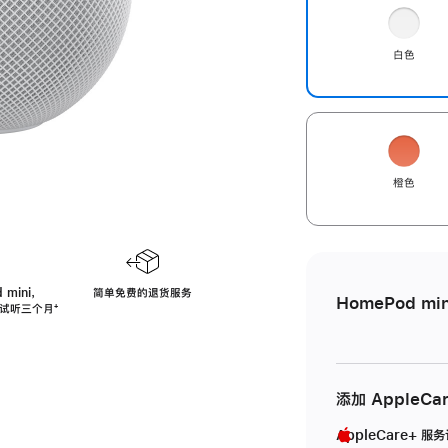
白色
橙色
 mini，
简单免费的退货服务
HomePod min
免费试听三个月
脚
⁺
注
添加 AppleCa
AppleCare+ 服