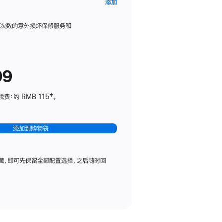
AppleCare+
添加
服
务
限次数的意外损坏保修服务和
计
划
(适
99
用
于
：约 RMB 115‡。
HomePod
mini)
添加到购物袋
藏，即可先保留全部配置选择，之后随时回