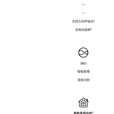
—
—
支持立体声组合
脚
²
注
多房间音频
脚
³
注
Siri
智能助理
语音识别
智能家居中枢
脚
⁴