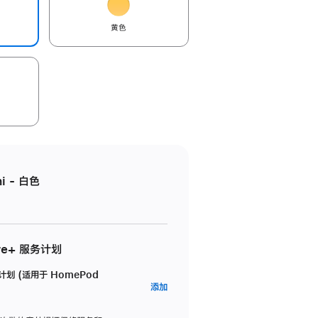
黄色
i - 白色
re+ 服务计划
务计划 (适用于 HomePod
AppleCare+
添加
服