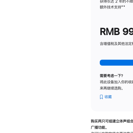
获得长达 2 年的不
额外技术支持
脚
**
注
RMB 9
含增值税及其他法定税费
需要考虑一下？
将此设备加入你的收
来再继续选购。
收藏
购买两只可组建立体声组
广播功能。