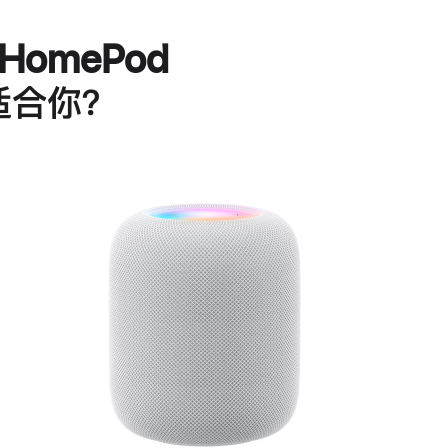
HomePod
适合你？
进
一
步
了
解
HomePod<