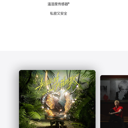
注
温湿度传感器
脚
⁶
注
私密又安全