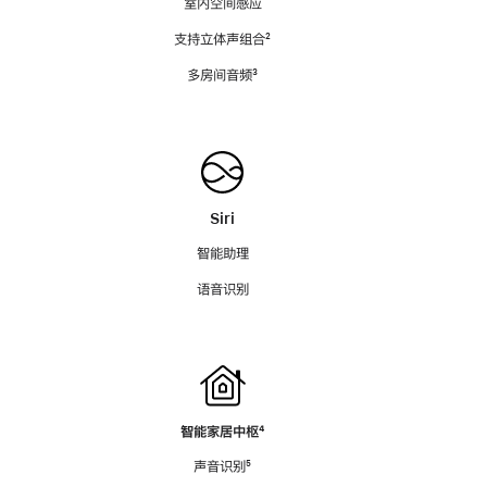
室内空间感应
支持立体声组合
脚
²
注
多房间音频
脚
³
注
Siri
智能助理
语音识别
智能家居中枢
脚
⁴
注
声音识别
脚
⁵