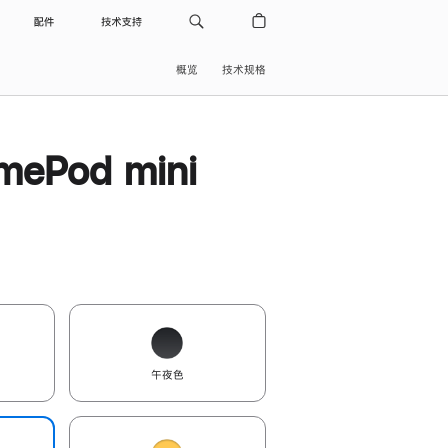
配件
技术支持
概览
技术规格
ePod mini
午夜色