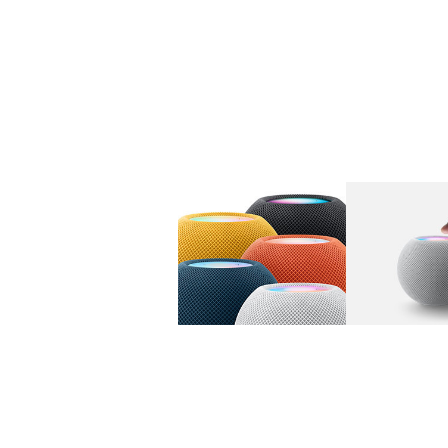
图库
图像
1