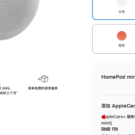
白色
橙色
HomePod min
 mini，
简单免费的退货服务
免费试听三个月
脚
⁺
注
添加 AppleCa
AppleCare+ 服
mini)
RMB 119