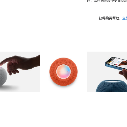
你可以在购物袋中更改商品
获得购买帮助，
立
图库
图像
2
图库
图像
3
图