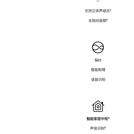
—
支持立体声组合
脚
²
注
多房间音频
脚
³
注
Siri
智能助理
语音识别
智能家居中枢
脚
⁴
注
声音识别
脚
⁵