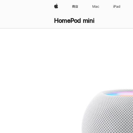
Apple
商店
Mac
iPad
HomePod mini
购
买
HomePod mini