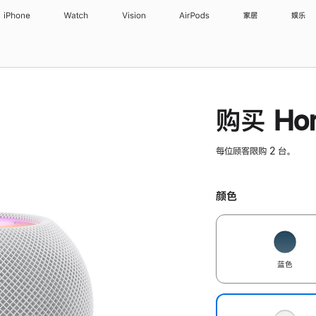
iPhone
Watch
Vision
AirPods
家居
娱乐
购买 Hom
每位顾客限购 2 台。
颜色
蓝色