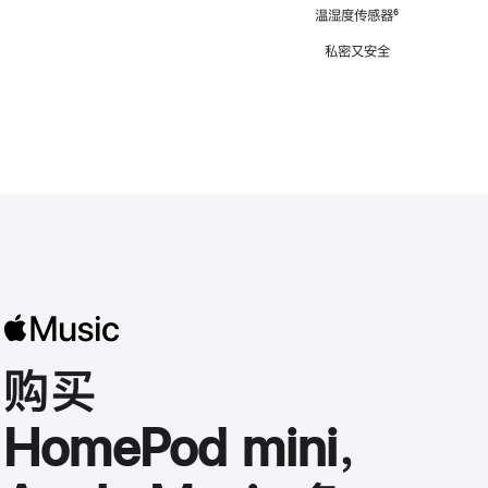
注
温湿度传感器
脚
⁶
注
私密又安全
购买
HomePod mini，