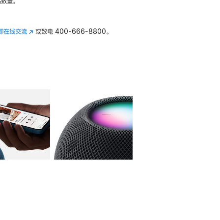
数量。
即在线交流
(在
或致电
400-666-8800。
新
窗
口
中
打
开)
库
图像
4
图库
图像
5