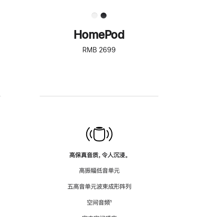
HomePod
RMB 2699
高保真音质，令人沉浸。
高振幅低音单元
五高音单元波束成形阵列
空间音频
脚
¹
注