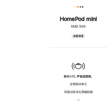
HomePod mini
RMB 999
HomePod
当前浏览
mini
身材小巧，声音超震撼。
全频驱动单元
双振动抵消无源辐射器
—