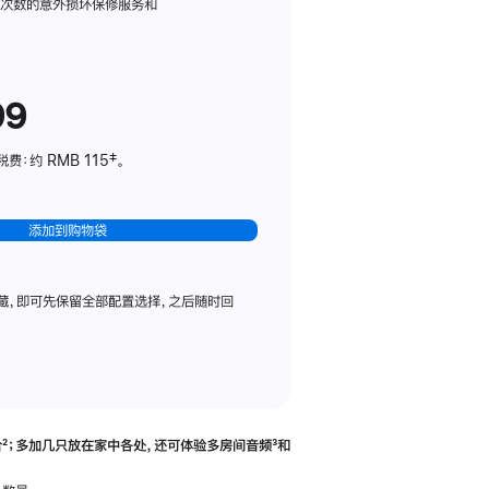
务
限次数的意外损坏保修服务和
计
划
(适
99
用
于
：约 RMB 115‡。
HomePod
mini)
添加到购物袋
藏，即可先保留全部配置选择，之后随时回
合
脚
²；多加几只放在家中各处，还可体验多‍房‍间音频
脚
³和
注
注