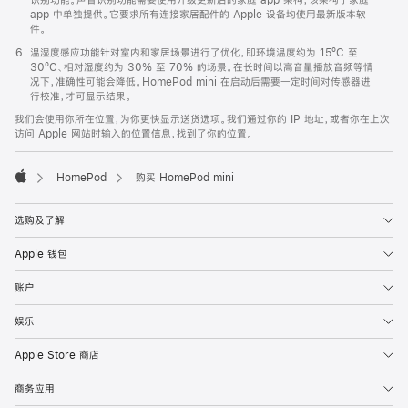
app 中单独提供。它要求所有连接家居配件的 Apple 设备均使用最新版本软
件。
温湿度感应功能针对室内和家居场景进行了优化，即环境温度约为 15ºC 至
30ºC、相对湿度约为 30% 至 70% 的场景。在长时间以高音量播放音频等情
况下，准确性可能会降低。HomePod mini 在启动后需要一定时间对传感器进
行校准，才可显示结果。
我们会使用你所在位置，为你更快显示送货选项。我们通过你的 IP 地址，或者你在上次
访问 Apple 网站时输入的位置信息，找到了你的位置。
HomePod
购买 HomePod mini
Apple
选购及了解
Apple 钱包
账户
娱乐
Apple Store 商店
商务应用