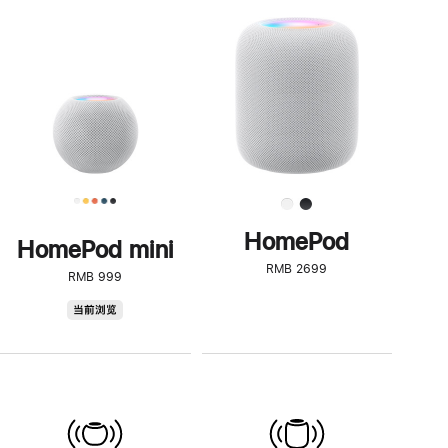
一
步
了
解
HomePod<
HomePod
HomePod mini
RMB 2699
RMB 999
HomePod
当前浏览
mini