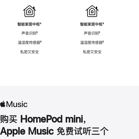
智能家居中枢
脚
⁴
智能家居中枢
脚
⁴
注
注
声音识别
脚
⁵
声音识别
脚
⁵
注
注
温湿度传感器
脚
⁶
温湿度传感器
脚
⁶
注
注
私密又安全
私密又安全
购买 HomePod mini，
Apple Music 免费试听三个