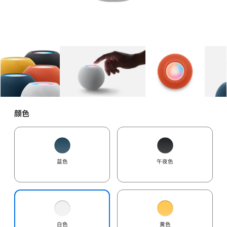
图库
图像
1
图库
图像
2
图库
图像
3
颜色
蓝色
午夜色
白色
黄色