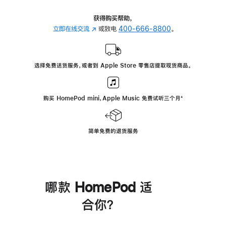
获得购买帮助，
立即在线交流
(在
或致电
400-666-8800
。
新
窗
口
选择免费送货服务，或者到 Apple Store 零售店提取现货商品。
中
打
开)
购买 HomePod mini，Apple Music 免费试听三个月
脚
⁺
注
简单免费的退货服务
哪款 HomePod 适
合你？
进