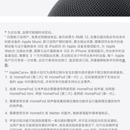
网
脚
‡ 为近似值。金额可能随时间变动。
注
页
⁺ 仅限新订阅用户。免费试用期结束后，每月收费为 RMB 12。优惠仅面向购买符合条件
页
的新设备的 Apple Music 新订阅用户限时提供。要兑换此优惠，需要将符合条件的音
频设备与运行最新版本 iOS 或 iPadOS 的 Apple 设备连接或配对。为 Apple
脚
Watch 兑换此优惠，需要与运行最新版本 iOS 的 iPhone 连接或配对。符合条件的设
备激活后，需要在 3 个月内领取此优惠。无论购买多少件符合条件的设备，每个 Apple
账户仅可享受一次优惠。会员方案将自动续订，直至取消订阅。须遵循限制条件和其他
条
款
。
(在
新
** AppleCare+ 服务计划可为使用过程中发生的意外损坏提供不限次数的保修服务。
窗
在 HomePod (第二代) 和 HomePod (第一代) 上，空间音频适用于支持此功
口
能的 app 中的兼容内容。并非所有内容都支持杜比全景声。
中
打
组建 HomePod 立体声组合需要使用两部同款 HomePod 扬声器，如两部
开)
HomePod mini、两部 HomePod (第二代) 或两部 HomePod (第一代)。
需要使用多部 HomePod 扬声器或兼容隔空播放功能并运行最新隔空播放软件
的扬声器。
需要使用支持 HomeKit 或 Matter 的配件。智能家居配件需单独购买。
声音识别功能可检测到烟雾和一氧化碳的警报声，并可在识别后向你发送通知。
当用户身处可能受到伤害的环境中，或在高风险或紧急情况下，均不应依赖声音
识别功能。声音识别功能需要使用升级更新后的家庭 app 架构，该架构于家庭