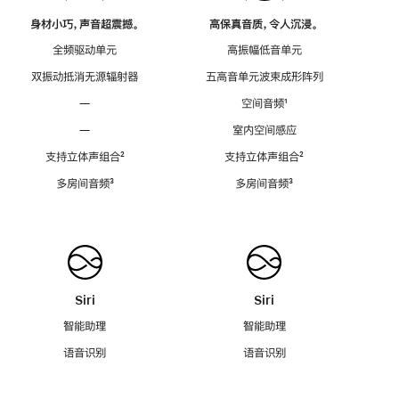
身材小巧，声音超震撼。
高保真音质，令人沉浸。
全频驱动单元
高振幅低音单元
双振动抵消无源辐射器
五高音单元波束成形阵列
—
空间音频
脚
¹
注
—
室内空间感应
支持立体声组合
脚
²
支持立体声组合
脚
²
注
注
多房间音频
脚
³
多房间音频
脚
³
注
注
Siri
Siri
智能助理
智能助理
语音识别
语音识别