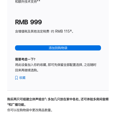
和额外技术支持
脚
**
计
注
划
(适
RMB 999
用
于
含增值税及其他法定税费：约 RMB 115‡。
HomeP
mini)
添加到购物袋
需要考虑一下？
将此设备加入你的收藏，即可先保留全部配置选择，之后随时
回来再继续选购。
收藏
购买两只可组建立体声组合
脚
²；多加几只放在家中各处，还可体验多‍房‍间音频
脚
³和广播功能。
注
注
你可以在购物袋中更改商品数量。