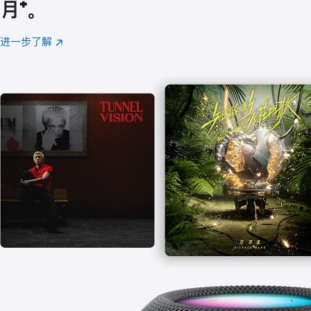
月
脚
⁺。
注
进一步了解
Apple
(在
Music
新
窗
口
中
打
开)